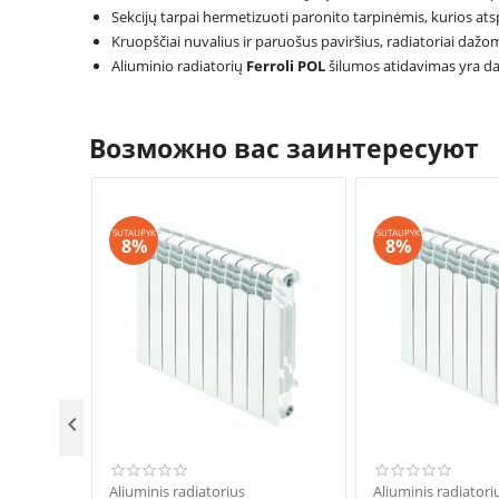
Sekcijų tarpai hermetizuoti paronito tarpinėmis, kurios ats
Kruopščiai nuvalius ir paruošus paviršius, radiatoriai daž
Aliuminio radiatorių
Ferroli POL
šilumos atidavimas yra dau
Возможно вас заинтересуют
SUTAUPYK
SUTAUPYK
8%
8%

Aliuminis radiatorius
Aliuminis radiatori