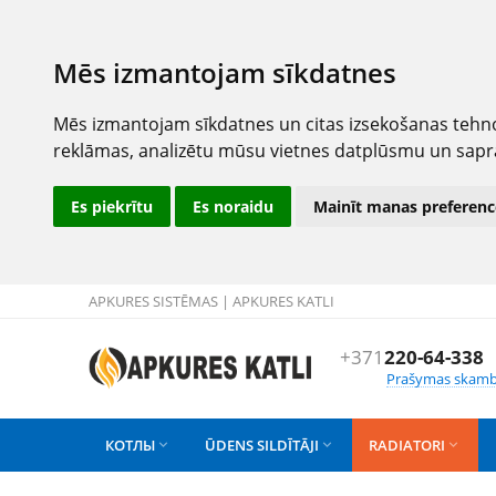
Mēs izmantojam sīkdatnes
Mēs izmantojam sīkdatnes un citas izsekošanas tehno
reklāmas, analizētu mūsu vietnes datplūsmu un sapr
Es piekrītu
Es noraidu
Mainīt manas preferenc
APKURES SISTĒMAS | APKURES KATLI
+371
220-64-338
Prašymas skamb
КОТЛЫ
ŪDENS SILDĪTĀJI
RADIATORI


