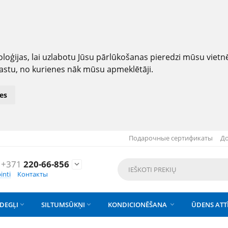
loģijas, lai uzlabotu Jūsu pārlūkošanas pieredzi mūsu viet
astu, no kurienes nāk mūsu apmeklētāji.
es
Подарочные сертификаты
До
+371
220-66-856

inti
Контакты
DEGĻI
SILTUMSŪKŅI
KONDICIONĒŠANA
ŪDENS ATT


