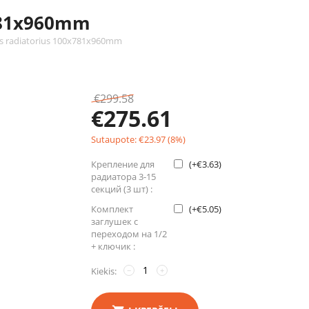
x781x960mm
is radiatorius 100x781x960mm
€
299.58
€
275.61
Sutaupote:
€
23.97
(
8
%)
Крепление для
(+
€
3.63
)
радиатора 3-15
секций (3 шт) :
Комплект
(+
€
5.05
)
заглушек с
переходом на 1/2
+ ключик :
Kiekis:
−
+