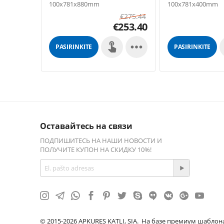
100x781x880mm
100x781x400mm
€
275.44
€
253.40

PASIRINKITE
PASIRINKITE
GALIMYBES
GALIMYBES
Оставайтесь на связи
ПОДПИШИТЕСЬ НА НАШИ НОВОСТИ И
ПОЛУЧИТЕ КУПОН НА СКИДКУ 10%!
© 2015-2026 APKURES KATLI, SIA. На базе премиум шаблон