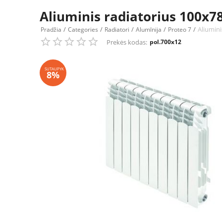
Aliuminis radiatorius 100
/
/
/
/
/
Aliumin
Pradžia
Categories
Radiatori
Alumīnija
Proteo 7
Prekės kodas:
pol.700x12
SUTAUPYK
8%