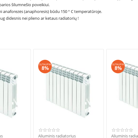
parios šilumnešio poveikiui.
omi anaforezės (anaphoresis) būdu 150 ° C temperatūroje.
g didesnis nei plieno ar ketaus radiatorių !
SUTAUPYK
SUTAUPYK
8%
8%
us
Aliuminis radiatorius
Aliuminis radi