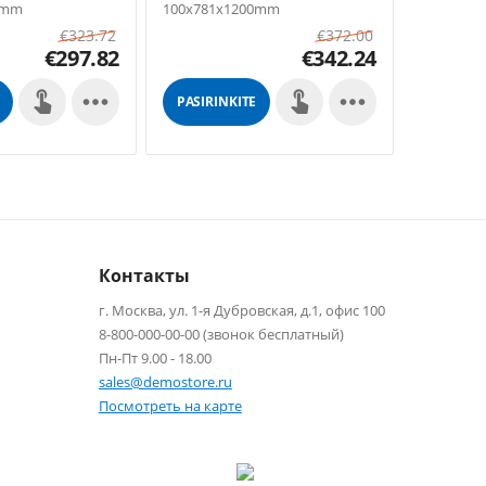
0mm
100x781x1200mm
100x781
€
323.72
€
372.00
€
297.82
€
342.24


PASIRINKITE
PASIRIN
GALIMYBES
GALIMY
Контакты
г. Москва, ул. 1-я Дубровская, д.1, офис 100
8-800-000-00-00 (звонок бесплатный)
Пн-Пт 9.00 - 18.00
sales@demostore.ru
Посмотреть на карте