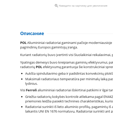

Наведите на картинку для увеличения
Описание
POL
Aliumininiai radiatoriai gaminami pačioje moderniausioj
pagrindinių Europos gamintojų įranga.
Kuriant radiatorių buvo įvertinti visi šiuolaikiniai reikalavima
Ypatingas dėmesys buvo kreipiamas gaminių efektyvumui, pati
radiatorių
POL
efektyvumą garantuoja šie konstrukciniai spre
Aukšta spinduliavimo geba ir padidintas konvekcinių plokšči
Maksimali radiatoriaus temperatūra per minimalų laiką pa
lydinius.
Visi
Ferroli
aliumininiai radiatoriai išskirtinai patikimi ir ilgai ta
Griežta radiatorių kokybės kontrolė atliekama pagal EN442 
priemonės leidžia pasiekti technines charakteristikas, kuri
Radiatoriai surinkti iš lieto aliuminio profilių, pagamintų
laikantis UNI EN 1676 normatyvų. Radiatoriai surinkti ant p