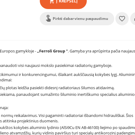
Į KREPŠELĮ
Pirkti dabar vienu paspaudimu
e Europos gamykloje -
„Ferroli Group "
. Gamyba yra aprūpinta pačia naujaus
i, panaudoti visi naujausi mokslo pasiekimai radiatorių gamyboje.
kimumui ir konkurencingumui, išlaikant aukščiausią kokybės lygį. Aliumini
ndimai:
ų plotas leidžia pasiekti didesnį radiatoriaus šilumos atidavimą.
siekiama, panaudojant sumažinto šiluminio inertiškumo specialius aliuminio
rnaja:
normų reikalavimus. Visi pagaminti radiatoriai išbandomi hidrauliškai. Šios
os atitinka projektinius duomenis.
 iš aukštos kokybės aliuminio lydinio (AlSi9Cu EN AB-46100) liejimo po spaudi
lieno atvamzdžių, kurių vidinis paviršius turi specialų antikorozinį padengim