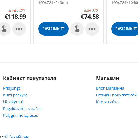
100x781x240mm
100x781x104
€
129.34
€
81.06
€
118.99
€
74.58


PASIRINKITE
PASIRINKITE
GALIMYBES
GALIMYBES
Кабинет покупателя
Магазин
Prisijungti
Блог магазина
Kurti paskyrą
Отзывы покупателей
Užsakymai
Карта сайта
Pageidavimų sąrašas
Palyginimo sąrašas
а -
© YoupiShop