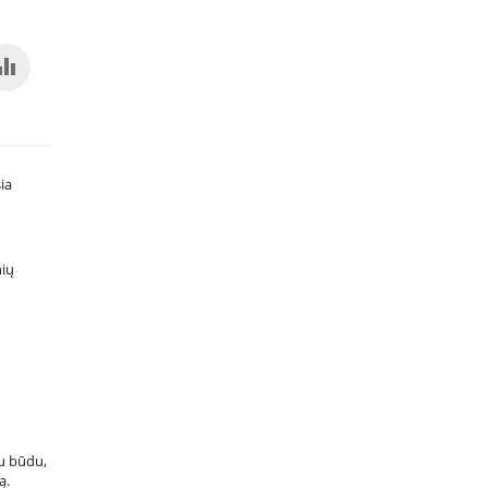
ia
nių
mu būdu,
ą.