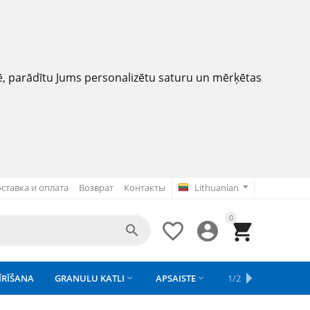
nē, parādītu Jums personalizētu saturu un mērķētas
ставка и оплата
Возврат
Контакты
Lithuanian
0




ĪRĪŠANA
GRANULU KATLI
APSAISTE
REZERVES DAĻAS
1/2
APGAISMOJU


