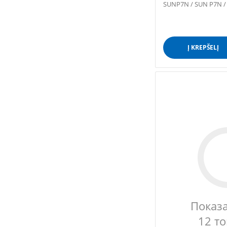
SUNP7N / SUN P7N /
/ SUNP7 /...
Į KREPŠELĮ
Показ
12 т