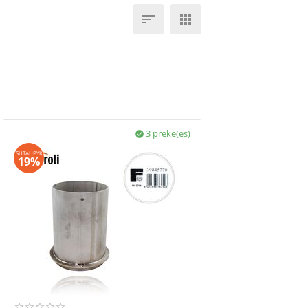


3 prekė(ės)

SUTAUPYK
19%