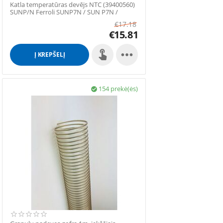
Katla temperatūras devējs NTC (39400560)
SUNP/N Ferroli SUNP7N / SUN P7N /
SUNP12N / SU...
€
17.18
€
15.81

Į KREPŠELĮ
154 prekė(ės)
