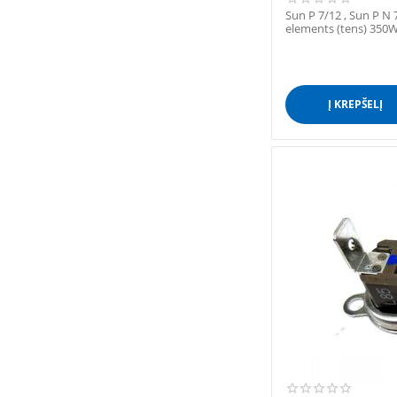
Sun P 7/12 , Sun P N 
elements (tens) 350
Į KREPŠELĮ