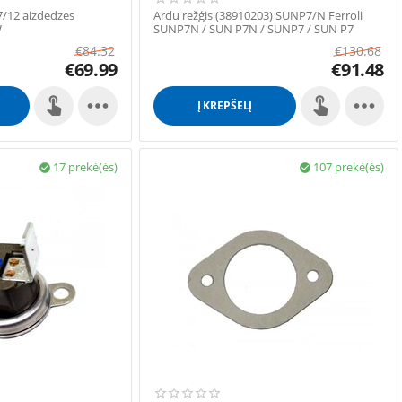
7/12 aizdedzes
Ardu režģis (38910203) SUNP7/N Ferroli
W
SUNP7N / SUN P7N / SUNP7 / SUN P7
Kolosniks
€
84.32
€
130.68
€
69.99
€
91.48


Į KREPŠELĮ
17 prekė(ės)
107 prekė(ės)

