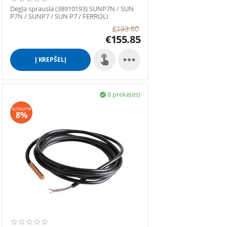
Degļa sprausla (38910193) SUNP7N / SUN
P7N / SUNP7 / SUN P7 / FERROLI
€
193.60
€
155.85

Į KREPŠELĮ
8 prekė(ės)

SUTAUPYK
8%