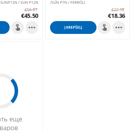
 SUNP12N / SUN P12N
/SUN P7N / FERROLI
€
56.87
€
22.38
€
45.50
€
18.36


Į KREPŠELĮ
ать еще
оваров