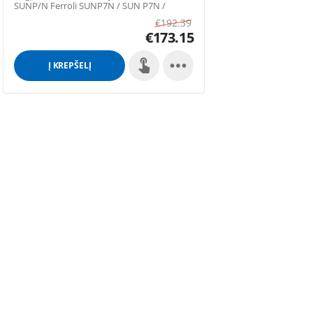
SUNP/N Ferroli SUNP7N / SUN P7N /
SUNP7 / SUN...
€
192.39
€
173.15

Į KREPŠELĮ