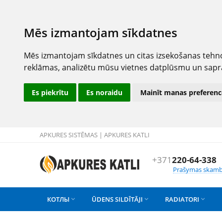
Mēs izmantojam sīkdatnes
Mēs izmantojam sīkdatnes un citas izsekošanas tehno
reklāmas, analizētu mūsu vietnes datplūsmu un sapr
Es piekrītu
Es noraidu
Mainīt manas preferenc
APKURES SISTĒMAS | APKURES KATLI
+371
220-64-338
Prašymas skamb
КОТЛЫ
ŪDENS SILDĪTĀJI
RADIATORI


