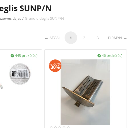
eglis SUNP/N
/
Granulu deglis SUNP/N
ezerves daļas
ATGAL
1
2
3
PIRMYN
443 prekė(ės)
46 prekė(ės)


SUTAUPYK
30%