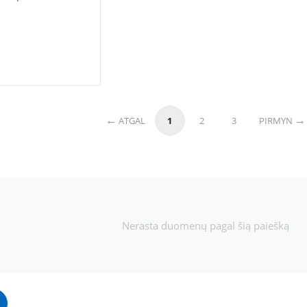
ATGAL
1
2
3
PIRMYN
Nerasta duomenų pagal šią paiešką