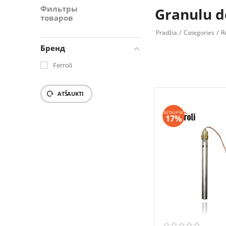
Фильтры
Granulu d
товаров
/
/
Pradžia
Categories
R
Бренд
Ferroli
ATŠAUKTI
SUTAUPYK
17%