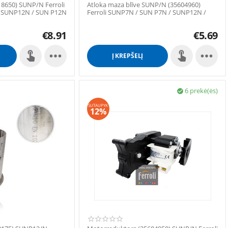
18650) SUNP/N Ferroli
Аtloka maza blīve SUNP/N (35604960)
 SUNP12N / SUN P12N
Ferroli SUNP7N / SUN P7N / SUNP12N /
SUN P12N / SUN...
€
8.91
€
5.69


Į KREPŠELĮ
6 prekė(ės)

SUTAUPYK
12%