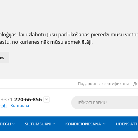
loģijas, lai uzlabotu Jūsu pārlūkošanas pieredzi mūsu viet
astu, no kurienes nāk mūsu apmeklētāji.
es
Подарочные сертификаты
До
+371
220-66-856

inti
Контакты
DEGĻI
SILTUMSŪKŅI
KONDICIONĒŠANA
ŪDENS ATT


