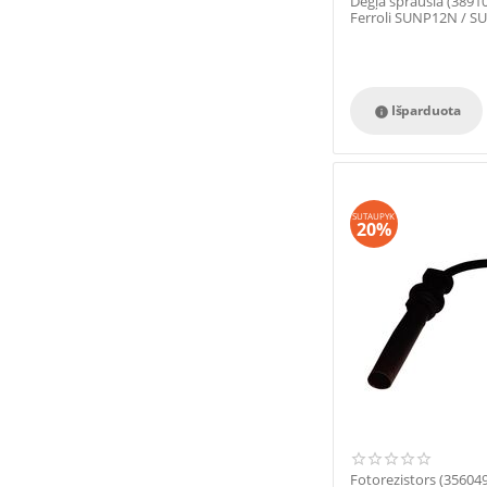
Degļa sprausla (389
Ferroli SUNP12N / S
SUN P12
Išparduota

SUTAUPYK
20%
Fotorezistors (35604