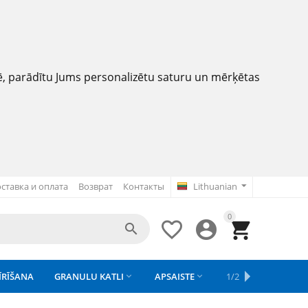
nē, parādītu Jums personalizētu saturu un mērķētas
ставка и оплата
Возврат
Контакты
Lithuanian
0




ĪRĪŠANA
GRANULU KATLI
APSAISTE
REZERVES DAĻAS
1/2
APGAISMOJU


