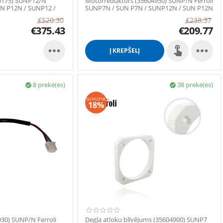
10175) SUNP12/N
Motorreduktors (35604950) SUNP/N Ferroli
UN P12N / SUNP12 /
SUNP7N / SUN P7N / SUNP12N / SUN P12N
/ SUNP7 ...
€
520.30
€
238.37
€
375.43
€
209.77


Į KREPŠELĮ
8 prekė(ės)
38 prekė(ės)


SUTAUPYK
18%
930) SUNP/N Ferroli
Degļa atloku blīvējums (35604900) SUNP7