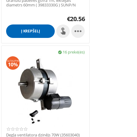
Granulu padeves gofra 1m, iekšējais
diametrs 60mm ( 39833330G ) SUNP/N
Ferroli SUNP7N /...
€
20.56

Į KREPŠELĮ
16 prekė(ės)

SUTAUPYK
10%
Degļa ventilatora dzinējs 70W (35603040)