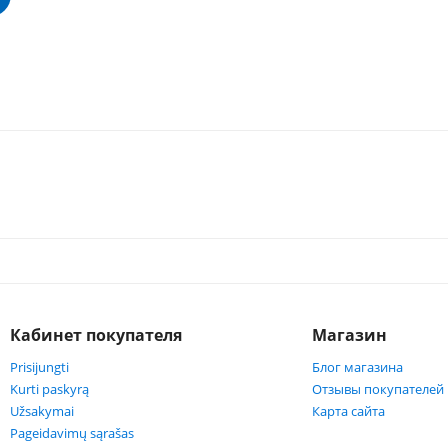
Кабинет покупателя
Магазин
Prisijungti
Блог магазина
Kurti paskyrą
Отзывы покупателей
Užsakymai
Карта сайта
Pageidavimų sąrašas