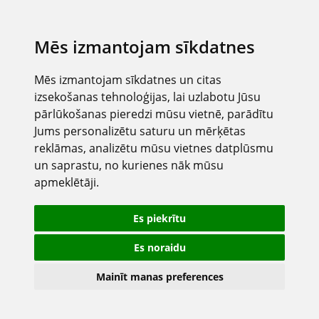
Mēs izmantojam sīkdatnes
Mēs izmantojam sīkdatnes un citas
izsekošanas tehnoloģijas, lai uzlabotu Jūsu
pārlūkošanas pieredzi mūsu vietnē, parādītu
Jums personalizētu saturu un mērķētas
reklāmas, analizētu mūsu vietnes datplūsmu
un saprastu, no kurienes nāk mūsu
apmeklētāji.
Es piekrītu
Es noraidu
Mainīt manas preferences