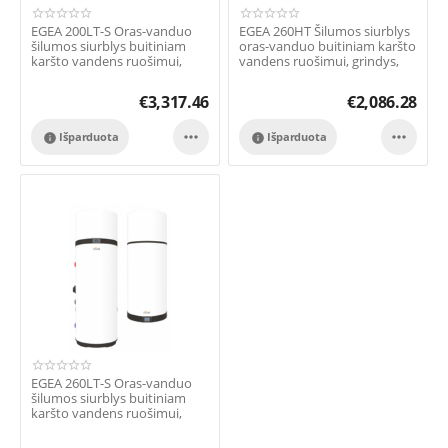
EGEA 200LT-S Oras-vanduo
EGEA 260HT Šilumos siurblys
šilumos siurblys buitiniam
oras-vanduo buitiniam karšto
karšto vandens ruošimui,
vandens ruošimui, grindys,
Grindų, sa...
(4°...
€
3,317.46
€
2,086.28


Išparduota
Išparduota


EGEA 260LT-S Oras-vanduo
šilumos siurblys buitiniam
karšto vandens ruošimui,
Grindų, sa...