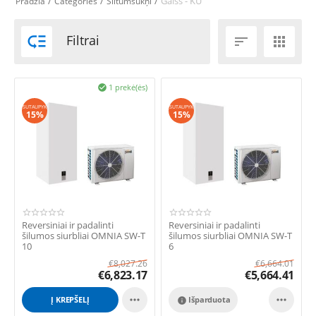
/
/
/
Gaiss - KŪ
Pradžia
Categories
Siltumsūkņi

Filtrai


1 prekė(ės)

SUTAUPYK
SUTAUPYK
15%
15%
Reversiniai ir padalinti
Reversiniai ir padalinti
šilumos siurbliai OMNIA SW-T
šilumos siurbliai OMNIA SW-T
10
6
€
8,027.26
€
6,664.01
€
6,823.17
€
5,664.41


Į KREPŠELĮ
Išparduota
