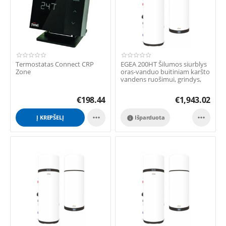
Termostatas Connect CRP
EGEA 200HT Šilumos siurblys
Zone
oras-vanduo buitiniam karšto
vandens ruošimui, grindys,
(4°...
€
198.44
€
1,943.02


Į KREPŠELĮ
Išparduota
