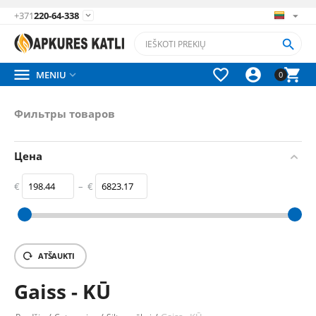
+371
220-64-338






MENIU

0
Фильтры товаров
Цена
€
–
€
‎€
198.44
‎€
6823.17
ATŠAUKTI
Gaiss - KŪ