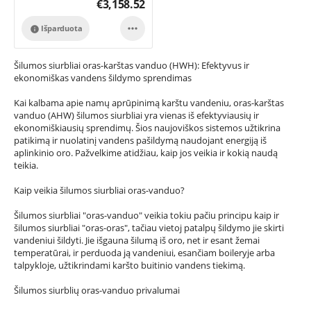
€
3,158.52

Išparduota

Šilumos siurbliai oras-karštas vanduo (HWH): Efektyvus ir
ekonomiškas vandens šildymo sprendimas
Kai kalbama apie namų aprūpinimą karštu vandeniu, oras-karštas
vanduo (AHW) šilumos siurbliai yra vienas iš efektyviausių ir
ekonomiškiausių sprendimų. Šios naujoviškos sistemos užtikrina
patikimą ir nuolatinį vandens pašildymą naudojant energiją iš
aplinkinio oro. Pažvelkime atidžiau, kaip jos veikia ir kokią naudą
teikia.
Kaip veikia šilumos siurbliai oras-vanduo?
Šilumos siurbliai "oras-vanduo" veikia tokiu pačiu principu kaip ir
šilumos siurbliai "oras-oras", tačiau vietoj patalpų šildymo jie skirti
vandeniui šildyti. Jie išgauna šilumą iš oro, net ir esant žemai
temperatūrai, ir perduoda ją vandeniui, esančiam boileryje arba
talpykloje, užtikrindami karšto buitinio vandens tiekimą.
Šilumos siurblių oras-vanduo privalumai