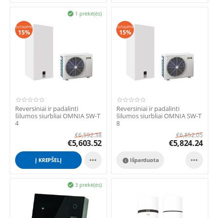
1 prekė(ės)

SUTAUPYK
SUTAUPYK
15%
15%
Reversiniai ir padalinti
Reversiniai ir padalinti
šilumos siurbliai OMNIA SW-T
šilumos siurbliai OMNIA SW-T
4
8
€
6,592.38
€
6,852.05
€
5,603.52
€
5,824.24


Į KREPŠELĮ
Išparduota

3 prekė(ės)
