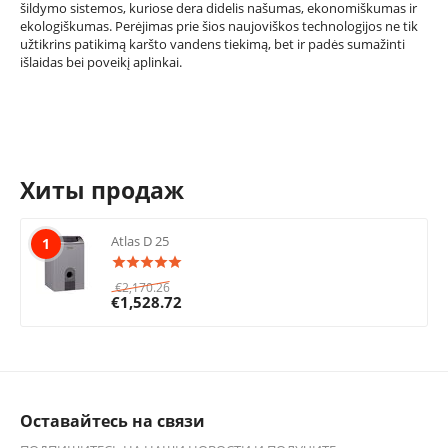
šildymo sistemos, kuriose dera didelis našumas, ekonomiškumas ir
ekologiškumas. Perėjimas prie šios naujoviškos technologijos ne tik
užtikrins patikimą karšto vandens tiekimą, bet ir padės sumažinti
išlaidas bei poveikį aplinkai.
Хиты продаж
Atlas D 25
1
€
2,170.26
€
1,528.72
Оставайтесь на связи