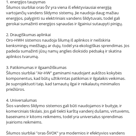
1. energijos taupymas
Šilumos siurbliai oras-ŠV yra viena iš efektyviausiai energiją
vartojančių vandens šildymo sistemų. Jie naudoja daug mažiau
energijos, palyginti su elektriniais vandens šildytuvais, todėl gali
gerokai sumažinti energijos sąnaudas ir ilgainiui sutaupyti pinigų.
2. Draugiškumas aplinkai
Oro-HWH sistemos naudoja šilumą iš aplinkos ir neišskiria
kenksmingų medžiagų ar dujų, todėl yra ekologiškas sprendimas. Jos
padeda sumažinti jūsų namų anglies dioksido pėdsaką ir skatina
aplinkos tvarumą.
3. Patikimumas ir ilgaamžiškumas
Šilumos siurbliai "Air-HW" gaminami naudojant aukštos kokybės
komponentus, kad būtų užtikrintas patikimas ir ilgalaikis veikimas.
Jie suprojektuoti taip, kad tarnautų ilgai ir reikalautų minimalios
priežiūros.
4. Universalumas
Šios vandens šildymo sistemos gali būti naudojamos ir buityje, ir
komerciniais tikslais. Jos gali tiekti karštą vandenį dušams, virtuvėms,
baseinams ir kitoms reikmėms, todėl yra universalus sprendimas
įvairioms reikmėms.
Šilumos siurbliai "oras-ŠVOK" yra modernios ir efektyvios vandens