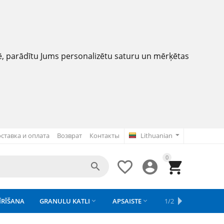
nē, parādītu Jums personalizētu saturu un mērķētas
ставка и оплата
Возврат
Контакты
Lithuanian
0




ĪRĪŠANA
GRANULU KATLI
APSAISTE
REZERVES DAĻAS
1/2
APGAISMOJU


