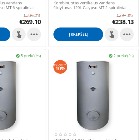
lus vandens
Kombinuotas vertikalus vandens
so MT 6-spiraliniai
šildytuvas 120L Calypso MT 2-spiraliniai
€
336.38
€
297.66
€
269.10
€
238.13


Į KREPŠELĮ
5 prekė(ės)
2 prekė(ės)


SUTAUPYK
10%