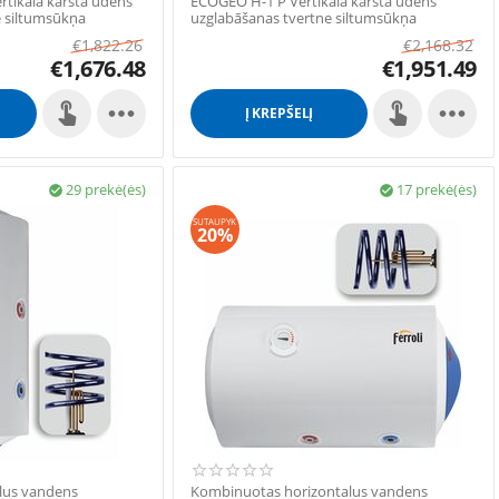
tikāla karstā ūdens
ECOGEO H-1 P Vertikāla karstā ūdens
e siltumsūkņa
uzglabāšanas tvertne siltumsūkņa
izmantošanai ar vi...
€
1,822.26
€
2,168.32
€
1,676.48
€
1,951.49


Į KREPŠELĮ
29 prekė(ės)
17 prekė(ės)


SUTAUPYK
20%
lus vandens
Kombinuotas horizontalus vandens