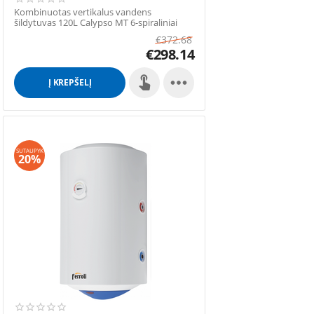
Kombinuotas vertikalus vandens
šildytuvas 120L Calypso MT 6-spiraliniai
€
372.68
€
298.14

Į KREPŠELĮ
SUTAUPYK
20%