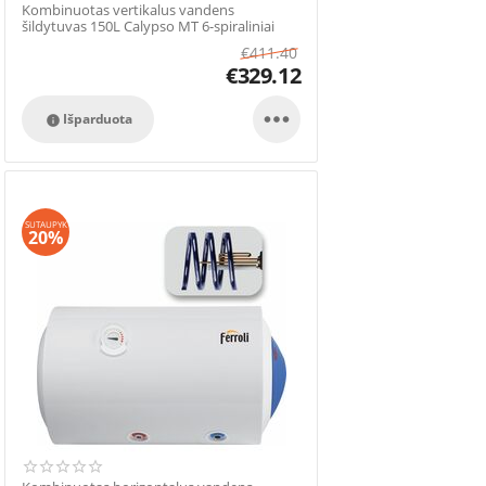
Kombinuotas vertikalus vandens
šildytuvas 150L Calypso MT 6-spiraliniai
€
411.40
€
329.12

Išparduota

SUTAUPYK
20%