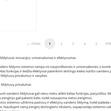
ATGAL
1
2
3
4
5
PI
ildytuvai: inovacijos, universalumas ir efektyvumas
andens šildymo sistemos tampa vis naujoviškesnės ir universalesnės, o kombi
elias funkcijas ir leidžia efektyviai patenkinti skirtingo kiekio karšto vanden
ildytuvų privalumus ir savybes.
ildytuvų privalumai:
i vandens šildytuvai gali vienu metu atlikti kelias funkcijas, pavyzdžiui, šild
įrenginys gali pakeisti kelis, todėl sutaupoma vietos įrengimui.
os sistemos užtikrina pastovų ir efektyvų vandens šildymą, todėl padeda o
Naudojant vieną įrenginį skirtingiems tikslams, supaprastėja sistemos vald