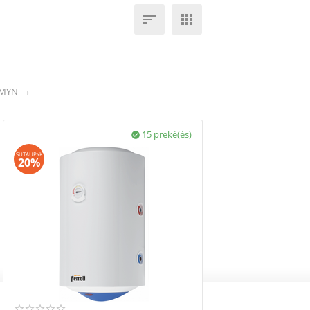


RMYN
15 prekė(ės)

SUTAUPYK
20%