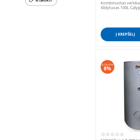
ATŠAUKTI
Kombinuotas vertika
šildytuvas 100L Calyp
Į KREPŠELĮ
SUTAUPYK
8%