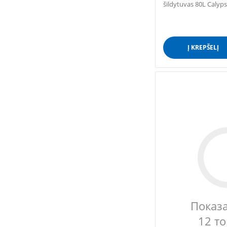
šildytuvas 80L Calyps
Į KREPŠELĮ
Показ
12 т