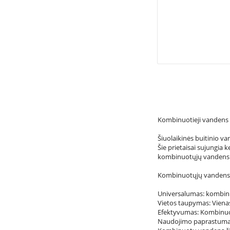
Kombinuotieji vandens š
Šiuolaikinės buitinio v
Šie prietaisai sujungia k
kombinuotųjų vandens š
Kombinuotųjų vandens š
Universalumas: kombinuot
Vietos taupymas: Vienas 
Efektyvumas: Kombinuot
Naudojimo paprastumas: 