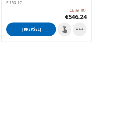
F 150-1C
€
682.80
€
546.24

Į KREPŠELĮ