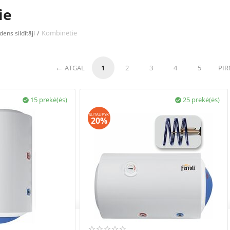
ie
/
Kombinētie
dens sildītāji
ATGAL
1
2
3
4
5
PI
15 prekė(ės)
25 prekė(ės)


SUTAUPYK
20%