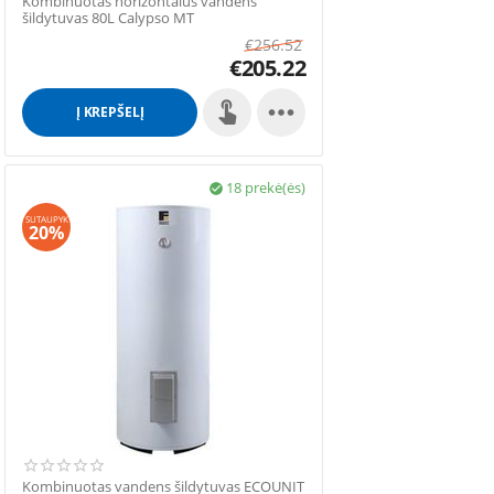
Kombinuotas horizontalus vandens
šildytuvas 80L Calypso MT
€
256.52
€
205.22

Į KREPŠELĮ
18 prekė(ės)

SUTAUPYK
20%
Kombinuotas vandens šildytuvas ECOUNIT