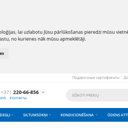
loģijas, lai uzlabotu Jūsu pārlūkošanas pieredzi mūsu viet
astu, no kurienes nāk mūsu apmeklētāji.
es
Подарочные сертификаты
До
+371
220-66-856

inti
Контакты
DEGĻI
SILTUMSŪKŅI
KONDICIONĒŠANA
ŪDENS ATT


