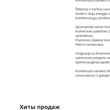
Kombinuotų vandens šil
Šildymas ir karštas van
Saulės ir dujų energija:
Kombinuotųjų vandens 
Gyvenamieji namai: Komb
Komercinės paskirties: D
sprendimas.
Pramonės objektai: Kom
Plėtros tendencijos:
Integracija su išmanios
optimizuoti įrenginio ve
Aplinkosauginiai aspekta
Kombinuoti vandens šild
universalumo ir gebėjim
Хиты продаж