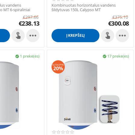
lus vandens
Kombinuotas horizontalus vandens
o MT 6-spiraliniai
šildytuvas 150L Calypso MT
€
297.66
€
375.10
€
238.13
€
300.08


Į KREPŠELĮ
1 prekė(ės)
17 prekė(ės)


SUTAUPYK
20%