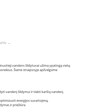
RMYN
nuotieji vandens šildytuvai užima ypatingą vietą.
s poreikius. Šiame straipsnyje apžvelgsime
yti vandenį šildymui ir tiekti karštą vandenį.
ptimizuoti energijos suvartojimą.
ymas ir priežiūra.