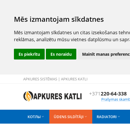
Mēs izmantojam sīkdatnes
Mēs izmantojam sīkdatnes un citas izsekošanas tehno
reklāmas, analizētu mūsu vietnes datplūsmu un sapr
Es piekrītu
Es noraidu
Mainīt manas preferenc
APKURES SISTĒMAS | APKURES KATLI
+371
220-64-338
Prašymas skamb
КОТЛЫ
ŪDENS SILDĪTĀJI
RADIATORI


