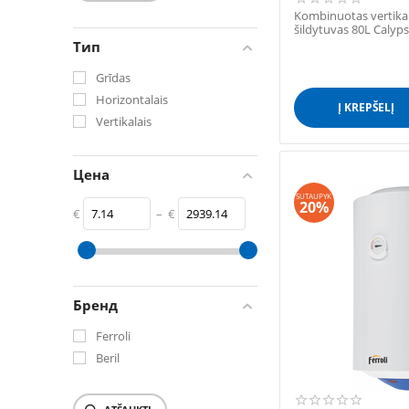
Kombinuotas vertika
šildytuvas 80L Calyps
Тип
Grīdas
Horizontalais
Į KREPŠELĮ
Vertikalais
Цена
SUTAUPYK
20%
€
–
€
‎€
7.14
‎€
2939.14
Бренд
Ferroli
Beril