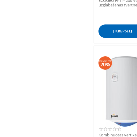
ECOGEO H-1 P 200 Ver
uzglabāšanas tvertn
izmantošanai a...
Į KREPŠELĮ
SUTAUPYK
20%
Kombinuotas vertika