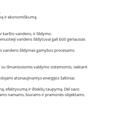
.
vumą ir ekonomiškumą.
 karšto vandens, ir šildymo.
nuotieji vandens šildytuvai gali būti geriausias
tas vandens šildymas gamybos procesams.
i su išmaniosiomis valdymo sistemomis, siekiant
ojami atsinaujinantys energijos šaltiniai.
ą, efektyvumą ir išteklių taupymą. Dėl savo
ikiniams namams, biurams ir pramonės objektams.