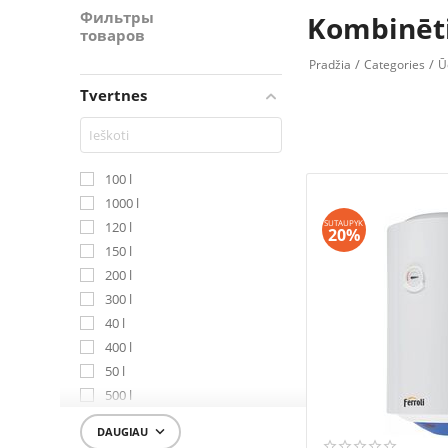
Фильтры
Kombinēt
товаров
/
/
Pradžia
Categories
Ū
Tvertnes
100 l
1000 l
SUTAUPYK
120 l
20%
150 l
200 l
300 l
40 l
400 l
50 l
500 l
80 l

DAUGIAU