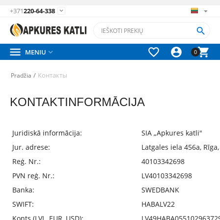
+371
220-64-338






MENIU

0
/
Контакты
Pradžia
KONTAKTINFORMĀCIJA
Juridiskā informācija:
SIA „Apkures katli"
Jur. adrese:
Latgales iela 456a, Rīga,
Reģ. Nr.:
40103342698
PVN reģ. Nr.:
LV40103342698
Banka:
SWEDBANK
SWIFT:
HABALV22
Konts (LVL, EUR, USD):
LV49HABA05510296372