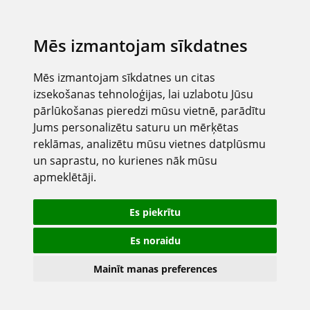
Mēs izmantojam sīkdatnes
Mēs izmantojam sīkdatnes un citas
izsekošanas tehnoloģijas, lai uzlabotu Jūsu
pārlūkošanas pieredzi mūsu vietnē, parādītu
Jums personalizētu saturu un mērķētas
reklāmas, analizētu mūsu vietnes datplūsmu
un saprastu, no kurienes nāk mūsu
apmeklētāji.
Es piekrītu
Es noraidu
Mainīt manas preferences