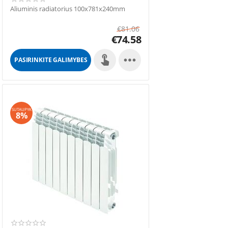
Aliuminis radiatorius 100x781x240mm
€
81.06
€
74.58

PASIRINKITE GALIMYBES
SUTAUPYK
8%