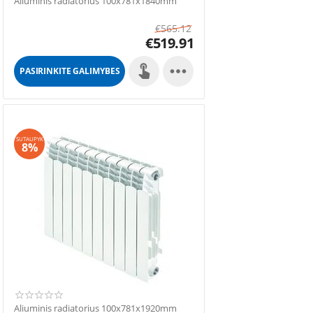
Aliuminis radiatorius 100x781x1840mm
€
565.12
€
519.91

PASIRINKITE GALIMYBES
SUTAUPYK
8%
Aliuminis radiatorius 100x781x1920mm