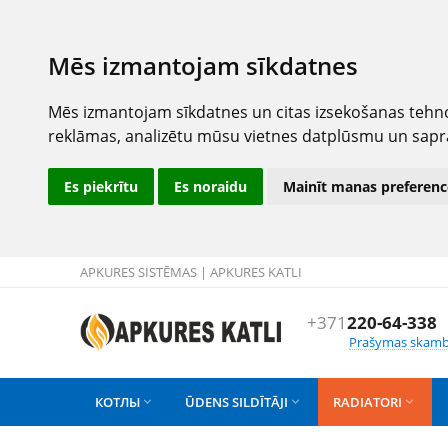
Mēs izmantojam sīkdatnes
Mēs izmantojam sīkdatnes un citas izsekošanas tehno
reklāmas, analizētu mūsu vietnes datplūsmu un sapr
Es piekrītu
Es noraidu
Mainīt manas preferenc
APKURES SISTĒMAS | APKURES KATLI
+371
220-64-338
Prašymas skamb
КОТЛЫ
ŪDENS SILDĪTĀJI
RADIATORI


