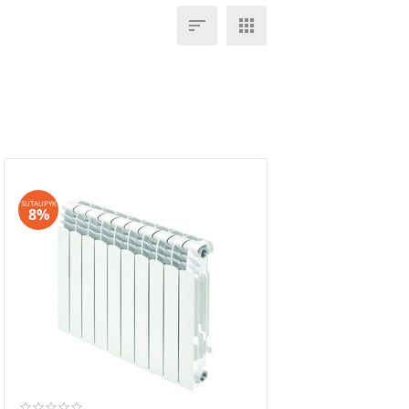


SUTAUPYK
8%