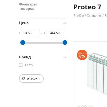
Фильтры
Proteo 7
товаров
/
/
Pradžia
Categories
R
Цена
€
–
€
‎€
74.58
‎€
3464.59
SUTAUPYK
8%
Бренд
Ferroli
ATŠAUKTI