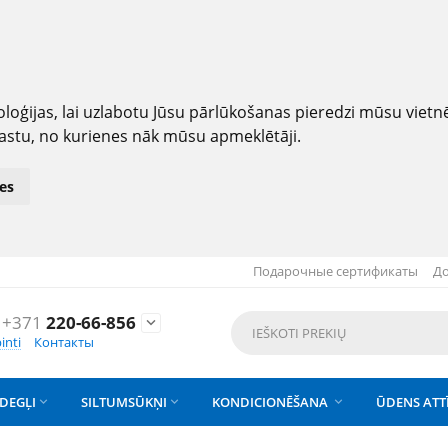
loģijas, lai uzlabotu Jūsu pārlūkošanas pieredzi mūsu viet
astu, no kurienes nāk mūsu apmeklētāji.
es
Подарочные сертификаты
До
+371
220-66-856

inti
Контакты
DEGĻI
SILTUMSŪKŅI
KONDICIONĒŠANA
ŪDENS ATT


