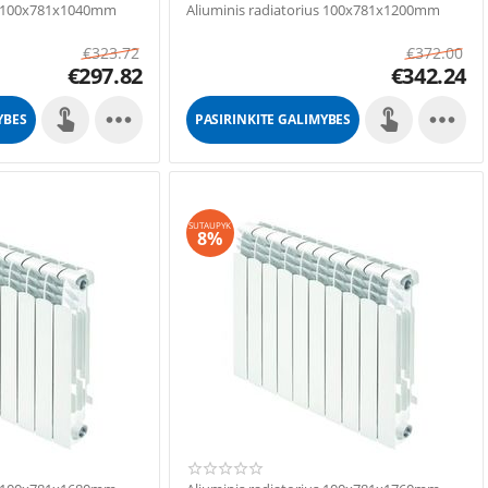
us 100x781x1040mm
Aliuminis radiatorius 100x781x1200mm
€
323.72
€
372.00
€
297.82
€
342.24


YBES
PASIRINKITE GALIMYBES
SUTAUPYK
8%