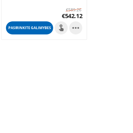
€
589.26
€
542.12

PASIRINKITE GALIMYBES