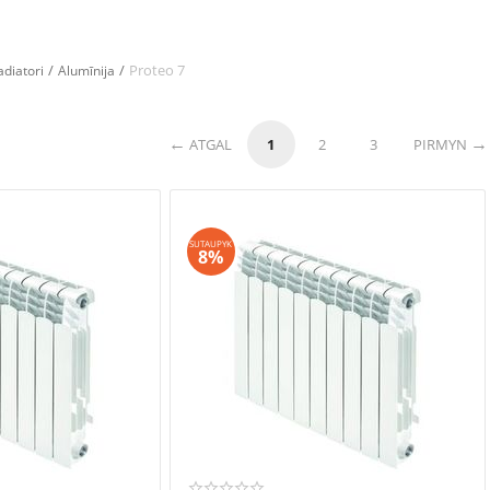
/
/
Proteo 7
adiatori
Alumīnija
ATGAL
1
2
3
PIRMYN
SUTAUPYK
8%