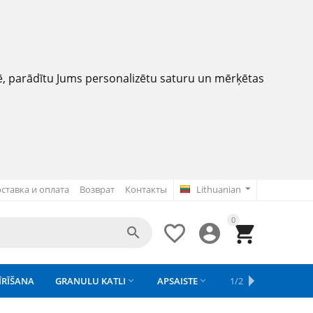
nē, parādītu Jums personalizētu saturu un mērķētas
ставка и оплата
Возврат
Контакты
Lithuanian
0




ĪRĪŠANA
GRANULU KATLI
APSAISTE
REZERVES DAĻAS
1/2
APGAISMOJU


