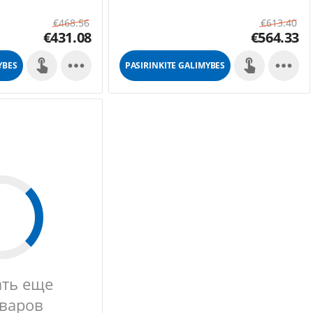
€
468.56
€
613.40
€
431.08
€
564.33


YBES
PASIRINKITE GALIMYBES
ать еще
оваров