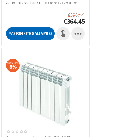
Aliuminis radiatorius 100x781x1280mm
€
396.14
€
364.45

PASIRINKITE GALIMYBES
SUTAUPYK
8%