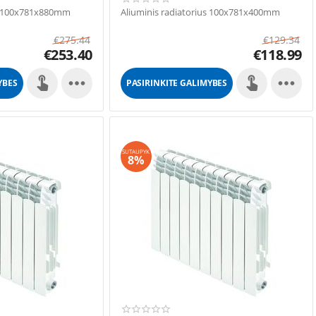
us 100x781x880mm
Aliuminis radiatorius 100x781x400mm
€
275.44
€
129.34
€
253.40
€
118.99


YBES
PASIRINKITE GALIMYBES
SUTAUPYK
8%