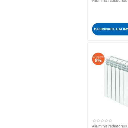
Aliuminis radiatori
PASIRINKITE GALIM
SUTAUPYK
8%
Aliuminis radiatori