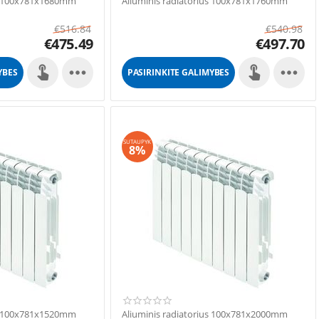
us 100x781x1680mm
Aliuminis radiatorius 100x781x1760mm
€
516.84
€
540.98
€
475.49
€
497.70


YBES
PASIRINKITE GALIMYBES
SUTAUPYK
8%
us 100x781x1520mm
Aliuminis radiatorius 100x781x2000mm