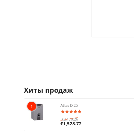
Хиты продаж
Atlas D 25
1
€
2,170.26
€
1,528.72