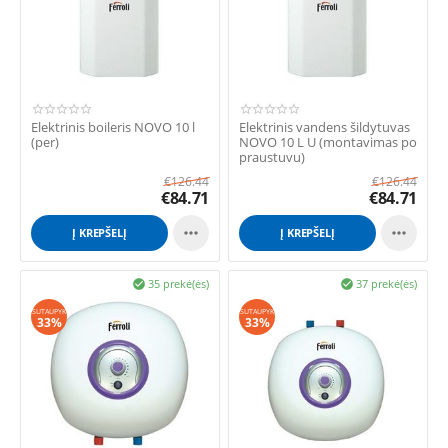
Elektrinis boileris NOVO 10 l
Elektrinis vandens šildytuvas
(per)
NOVO 10 L U (montavimas po
praustuvu)
€
126.44
€
126.44
€
84.71
€
84.71


Į KREPŠELĮ
Į KREPŠELĮ
35 prekė(ės)
37 prekė(ės)


SUTAUPYK
SUTAUPYK
33%
33%