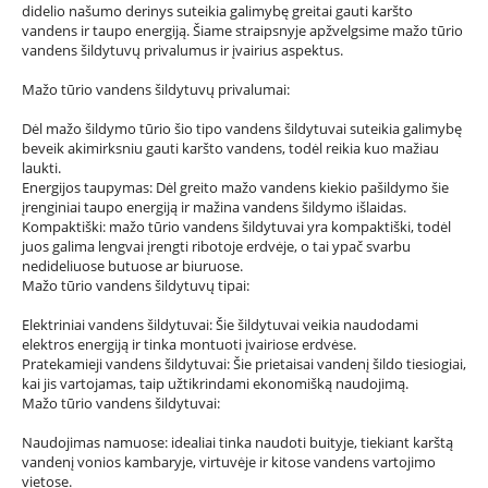
didelio našumo derinys suteikia galimybę greitai gauti karšto
vandens ir taupo energiją. Šiame straipsnyje apžvelgsime mažo tūrio
vandens šildytuvų privalumus ir įvairius aspektus.
Mažo tūrio vandens šildytuvų privalumai:
Dėl mažo šildymo tūrio šio tipo vandens šildytuvai suteikia galimybę
beveik akimirksniu gauti karšto vandens, todėl reikia kuo mažiau
laukti.
Energijos taupymas: Dėl greito mažo vandens kiekio pašildymo šie
įrenginiai taupo energiją ir mažina vandens šildymo išlaidas.
Kompaktiški: mažo tūrio vandens šildytuvai yra kompaktiški, todėl
juos galima lengvai įrengti ribotoje erdvėje, o tai ypač svarbu
nedideliuose butuose ar biuruose.
Mažo tūrio vandens šildytuvų tipai:
Elektriniai vandens šildytuvai: Šie šildytuvai veikia naudodami
elektros energiją ir tinka montuoti įvairiose erdvėse.
Pratekamieji vandens šildytuvai: Šie prietaisai vandenį šildo tiesiogiai,
kai jis vartojamas, taip užtikrindami ekonomišką naudojimą.
Mažo tūrio vandens šildytuvai:
Naudojimas namuose: idealiai tinka naudoti buityje, tiekiant karštą
vandenį vonios kambaryje, virtuvėje ir kitose vandens vartojimo
vietose.