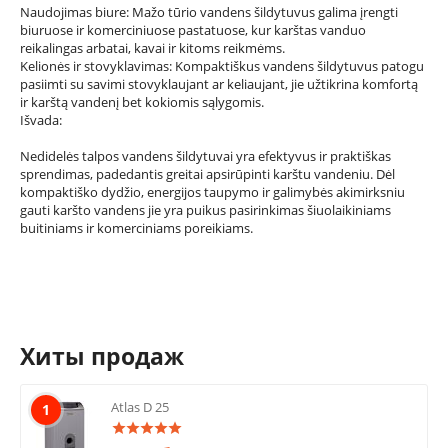
Naudojimas biure: Mažo tūrio vandens šildytuvus galima įrengti
biuruose ir komerciniuose pastatuose, kur karštas vanduo
reikalingas arbatai, kavai ir kitoms reikmėms.
Kelionės ir stovyklavimas: Kompaktiškus vandens šildytuvus patogu
pasiimti su savimi stovyklaujant ar keliaujant, jie užtikrina komfortą
ir karštą vandenį bet kokiomis sąlygomis.
Išvada:
Nedidelės talpos vandens šildytuvai yra efektyvus ir praktiškas
sprendimas, padedantis greitai apsirūpinti karštu vandeniu. Dėl
kompaktiško dydžio, energijos taupymo ir galimybės akimirksniu
gauti karšto vandens jie yra puikus pasirinkimas šiuolaikiniams
buitiniams ir komerciniams poreikiams.
Хиты продаж
Atlas D 25
1