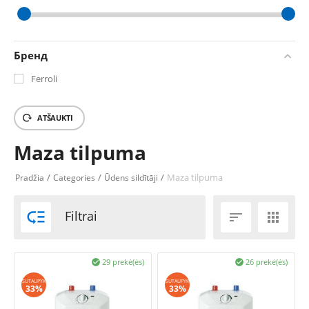
‎€
78.56
‎€
122.42
Бренд
Ferroli
ATŠAUKTI
Maza tilpuma
/
/
/
Maza tilpuma
Pradžia
Categories
Ūdens sildītāji

Filtrai


29 prekė(ės)
26 prekė(ės)


SUTAUPYK
SUTAUPYK
33%
33%