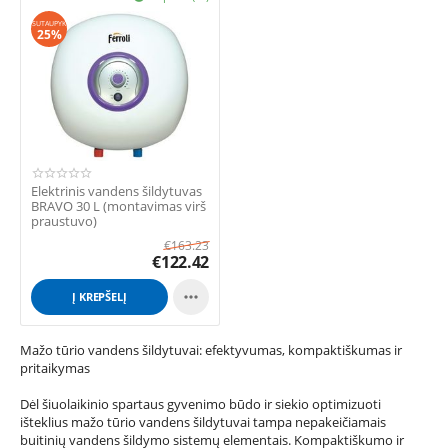
SUTAUPYK
25%
Elektrinis vandens šildytuvas
BRAVO 30 L (montavimas virš
praustuvo)
€
163.23
€
122.42

Į KREPŠELĮ
Mažo tūrio vandens šildytuvai: efektyvumas, kompaktiškumas ir
pritaikymas
Dėl šiuolaikinio spartaus gyvenimo būdo ir siekio optimizuoti
išteklius mažo tūrio vandens šildytuvai tampa nepakeičiamais
buitinių vandens šildymo sistemų elementais. Kompaktiškumo ir