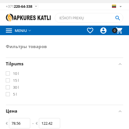
+371
220-64-338






MENIU

0
Фильтры товаров
Tilpums
10 l
15 l
30 l
5 l
Цена
€
–
€