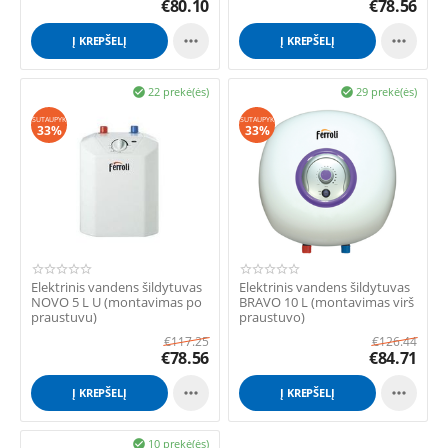
€
80.10
€
78.56


Į KREPŠELĮ
Į KREPŠELĮ
22 prekė(ės)
29 prekė(ės)


SUTAUPYK
SUTAUPYK
33%
33%
Elektrinis vandens šildytuvas
Elektrinis vandens šildytuvas
NOVO 5 L U (montavimas po
BRAVO 10 L (montavimas virš
praustuvu)
praustuvo)
€
117.25
€
126.44
€
78.56
€
84.71


Į KREPŠELĮ
Į KREPŠELĮ
10 prekė(ės)
