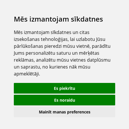
Mēs izmantojam sīkdatnes
Mēs izmantojam sīkdatnes un citas
izsekošanas tehnoloģijas, lai uzlabotu Jūsu
pārlūkošanas pieredzi mūsu vietnē, parādītu
Jums personalizētu saturu un mērķētas
reklāmas, analizētu mūsu vietnes datplūsmu
un saprastu, no kurienes nāk mūsu
apmeklētāji.
Es piekrītu
Es noraidu
Mainīt manas preferences