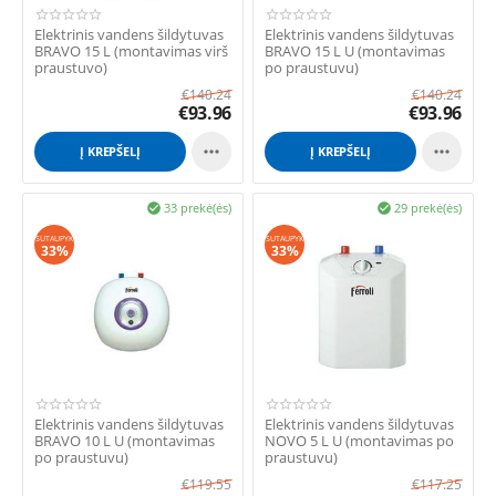
Elektrinis vandens šildytuvas
Elektrinis vandens šildytuvas
BRAVO 15 L (montavimas virš
BRAVO 15 L U (montavimas
praustuvo)
po praustuvu)
€
140.24
€
140.24
€
93.96
€
93.96


Į KREPŠELĮ
Į KREPŠELĮ
33 prekė(ės)
29 prekė(ės)


SUTAUPYK
SUTAUPYK
33%
33%
Elektrinis vandens šildytuvas
Elektrinis vandens šildytuvas
BRAVO 10 L U (montavimas
NOVO 5 L U (montavimas po
po praustuvu)
praustuvu)
€
119.55
€
117.25