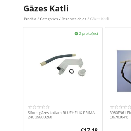
Gāzes Katli
/
/
/
Gāzes Katli
Pradžia
Categories
Rezerves daļas
2 prekė(ės)

Sifons gāzes katlam BLUEHELIX PRIMA
3980E961 El
24C 3980U260
(36703041)
€
17.18