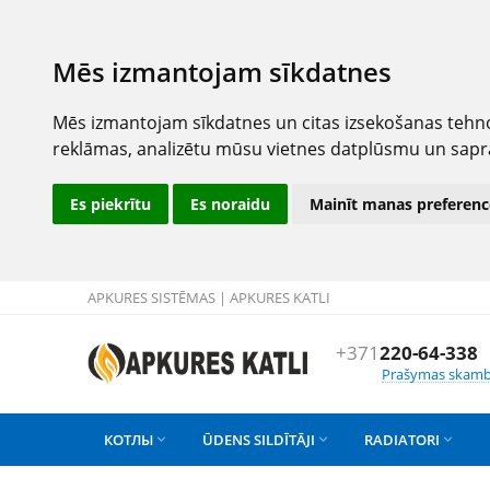
Mēs izmantojam sīkdatnes
Mēs izmantojam sīkdatnes un citas izsekošanas tehno
reklāmas, analizētu mūsu vietnes datplūsmu un sapr
Es piekrītu
Es noraidu
Mainīt manas preferenc
APKURES SISTĒMAS | APKURES KATLI
+371
220-64-338
Prašymas skamb
КОТЛЫ
ŪDENS SILDĪTĀJI
RADIATORI


