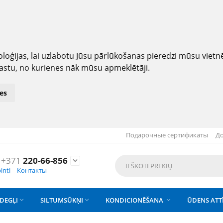
loģijas, lai uzlabotu Jūsu pārlūkošanas pieredzi mūsu viet
astu, no kurienes nāk mūsu apmeklētāji.
es
Подарочные сертификаты
До
+371
220-66-856

inti
Контакты
DEGĻI
SILTUMSŪKŅI
KONDICIONĒŠANA
ŪDENS ATT


