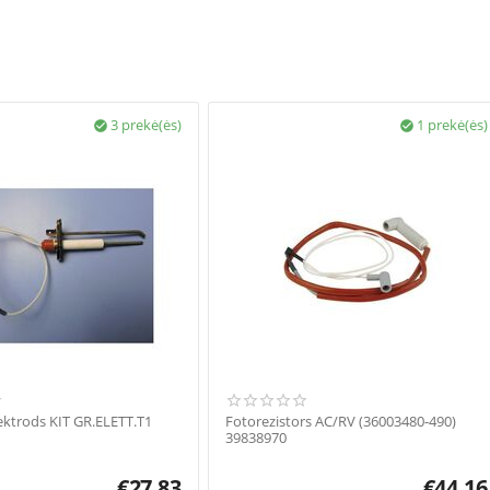
3 prekė(ės)
1 prekė(ės)


ektrods KIT GR.ELETT.T1
Fotorezistors AC/RV (36003480-490)
39838970
€
27.83
€
44.16