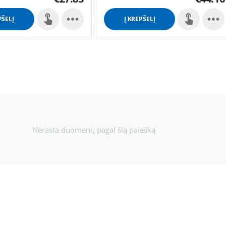


PŠELĮ
Į KREPŠELĮ
Nerasta duomenų pagal šią paiešką