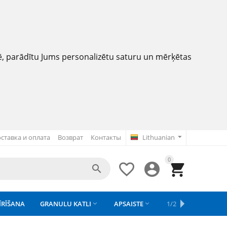
nē, parādītu Jums personalizētu saturu un mērķētas
ставка и оплата
Возврат
Контакты
Lithuanian
0




ĪRĪŠANA
GRANULU KATLI
APSAISTE
REZERVES DAĻAS
1/2
APGAISMOJU


