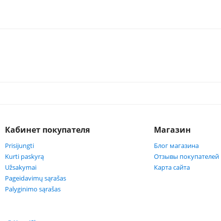
Кабинет покупателя
Магазин
Prisijungti
Блог магазина
Kurti paskyrą
Отзывы покупателей
Užsakymai
Карта сайта
Pageidavimų sąrašas
Palyginimo sąrašas