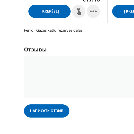

Į KREPŠELĮ
Į KRE
Ferroli Gāzes katlu rezerves daļas
Отзывы
НАПИСАТЬ ОТЗЫВ