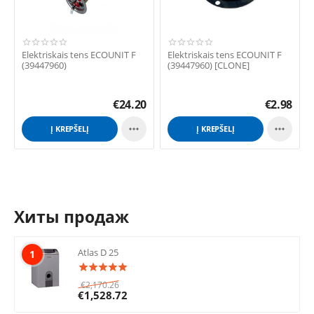
Elektriskais tens ECOUNIT F
Elektriskais tens ECOUNIT F
(39447960)
(39447960) [CLONE]
€
24.20
€
2.98


Į KREPŠELĮ
Į KREPŠELĮ
Хиты продаж
Atlas D 25
1
€
2,170.26
€
1,528.72