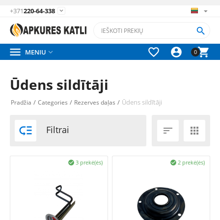
+371
220-64-338






MENIU

0
Ūdens sildītāji
/
/
/
Ūdens sildītāji
Pradžia
Categories
Rezerves daļas

Filtrai


3 prekė(ės)
2 prekė(ės)

