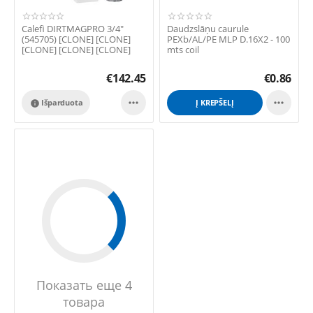
Calefi DIRTMAGPRO 3/4"
Daudzslāņu caurule
(545705) [CLONE] [CLONE]
PEXb/AL/PE MLP D.16X2 - 100
[CLONE] [CLONE] [CLONE]
mts coil
[CLONE]
€
142.45
€
0.86


Išparduota
Į KREPŠELĮ

Показать еще 4
товара