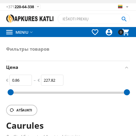
+371
220-64-338






MENIU

0
Фильтры товаров
Цена
€
–
€
‎€
0.86
‎€
227.82
ATŠAUKTI
Caurules