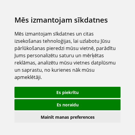
Mēs izmantojam sīkdatnes
Mēs izmantojam sīkdatnes un citas
izsekošanas tehnoloģijas, lai uzlabotu Jūsu
pārlūkošanas pieredzi mūsu vietnē, parādītu
Jums personalizētu saturu un mērķētas
reklāmas, analizētu mūsu vietnes datplūsmu
un saprastu, no kurienes nāk mūsu
apmeklētāji.
Es piekrītu
Es noraidu
Mainīt manas preferences