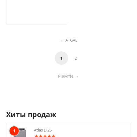
ATGAL
1
2
PIRMYN
Хиты продаж
Atlas D 25
1