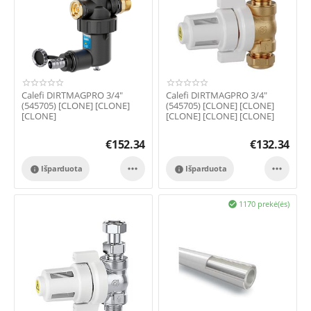
Calefi DIRTMAGPRO 3/4"
Calefi DIRTMAGPRO 3/4"
(545705) [CLONE] [CLONE]
(545705) [CLONE] [CLONE]
[CLONE]
[CLONE] [CLONE] [CLONE]
[CLONE] [CLONE]
€
152.34
€
132.34


Išparduota
Išparduota


1170 prekė(ės)
