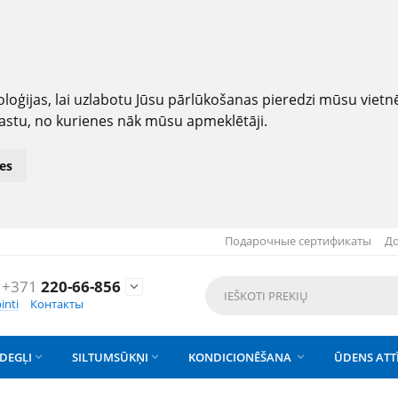
loģijas, lai uzlabotu Jūsu pārlūkošanas pieredzi mūsu viet
astu, no kurienes nāk mūsu apmeklētāji.
es
Подарочные сертификаты
До
+371
220-66-856

inti
Контакты
DEGĻI
SILTUMSŪKŅI
KONDICIONĒŠANA
ŪDENS ATT


