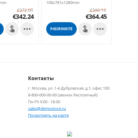
0mm
100x781x1280mm
100x781
€
372.00
€
396.14
€
342.24
€
364.45


PASIRINKITE
PASIRIN
GALIMYBES
GALIMY
Контакты
г. Москва, ул. 1-я Дубровская, д.1, офис 100
8-800-000-00-00 (звонок бесплатный)
Пн-Пт 9.00 - 18.00
sales@demostore.ru
Посмотреть на карте