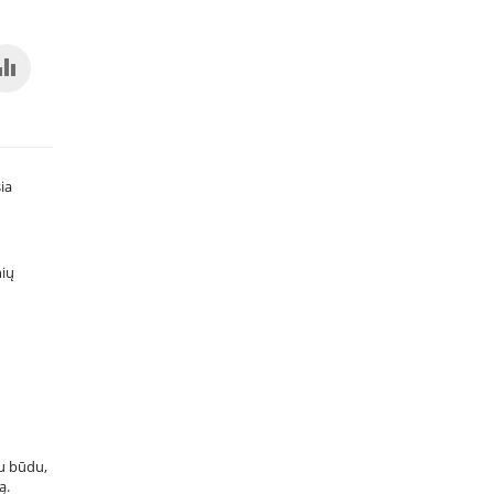
ia
nių
mu būdu,
ą.