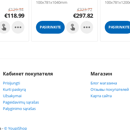
100x781x1040mm
100x781x120
€
129.34
€
323.72
€
118.99
€
297.82


PASIRINKITE
PASIRINKITE
GALIMYBES
GALIMYBES
Кабинет покупателя
Магазин
Prisijungti
Блог магазина
Kurti paskyrą
Отзывы покупателей
Užsakymai
Карта сайта
Pageidavimų sąrašas
Palyginimo sąrašas
а -
© YoupiShop