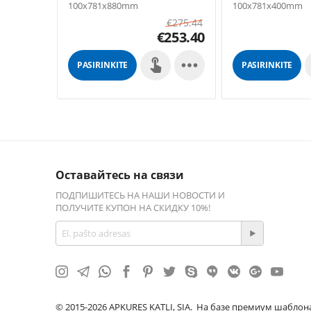
100x781x880mm
100x781x400mm
€
275.44
€
253.40

PASIRINKITE
PASIRINKITE
GALIMYBES
GALIMYBES
Оставайтесь на связи
ПОДПИШИТЕСЬ НА НАШИ НОВОСТИ И
ПОЛУЧИТЕ КУПОН НА СКИДКУ 10%!
© 2015-2026 APKURES KATLI, SIA. На базе премиум шаблон