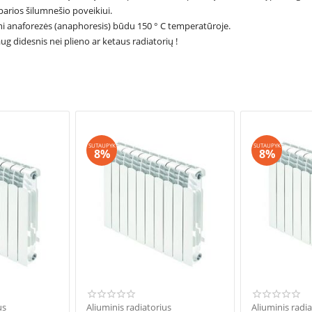
parios šilumnešio poveikiui.
omi anaforezės (anaphoresis) būdu 150 ° C temperatūroje.
g didesnis nei plieno ar ketaus radiatorių !
SUTAUPYK
SUTAUPYK
8%
8%
us
Aliuminis radiatorius
Aliuminis radi