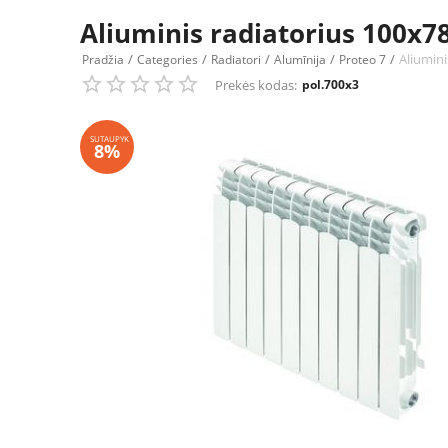
Aliuminis radiatorius 100
/
/
/
/
/
Aliumin
Pradžia
Categories
Radiatori
Alumīnija
Proteo 7
Prekės kodas:
pol.700x3
SUTAUPYK
8%