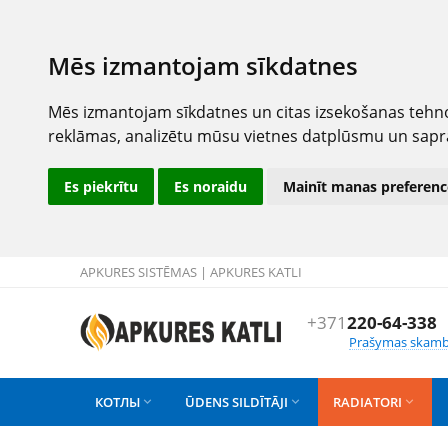
Mēs izmantojam sīkdatnes
Mēs izmantojam sīkdatnes un citas izsekošanas tehno
reklāmas, analizētu mūsu vietnes datplūsmu un sapr
Es piekrītu
Es noraidu
Mainīt manas preferenc
APKURES SISTĒMAS | APKURES KATLI
+371
220-64-338
Prašymas skamb
КОТЛЫ
ŪDENS SILDĪTĀJI
RADIATORI


