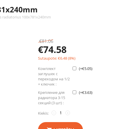
x781x240mm
is radiatorius 100x781x240mm
€
81.06
€
74.58
Sutaupote:
€
6.48
(
8
%)
Комплект
(+
€
5.05
)
заглушек с
переходом на 1/2
+ ключик :
Крепление для
(+
€
3.63
)
радиатора 3-15
секций (3 шт) :
Kiekis:
−
+