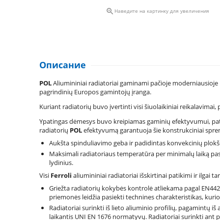

Наведите на картинку для увеличения
Описание
POL
Aliumininiai radiatoriai gaminami pačioje moderniausioj
pagrindinių Europos gamintojų įranga.
Kuriant radiatorių buvo įvertinti visi šiuolaikiniai reikalavima
Ypatingas dėmesys buvo kreipiamas gaminių efektyvumui, pati
radiatorių
POL
efektyvumą garantuoja šie konstrukciniai spre
Aukšta spinduliavimo geba ir padidintas konvekcinių plokšči
Maksimali radiatoriaus temperatūra per minimalų laiką pa
lydinius.
Visi
Ferroli
aliumininiai radiatoriai išskirtinai patikimi ir ilgai ta
Griežta radiatorių kokybės kontrolė atliekama pagal EN442 
priemonės leidžia pasiekti technines charakteristikas, kuri
Radiatoriai surinkti iš lieto aliuminio profilių, pagamintų
laikantis UNI EN 1676 normatyvų. Radiatoriai surinkti ant p