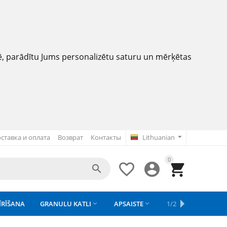
nē, parādītu Jums personalizētu saturu un mērķētas
ставка и оплата
Возврат
Контакты
Lithuanian
0




ĪRĪŠANA
GRANULU KATLI
APSAISTE
REZERVES DAĻAS
1/2
APGAISMOJU


