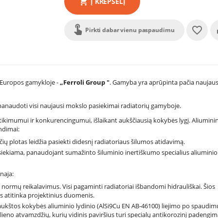
Į KREPŠELĮ
Pirkti dabar vienu paspaudimu
e Europos gamykloje -
„Ferroli Group "
. Gamyba yra aprūpinta pačia naujaus
i, panaudoti visi naujausi mokslo pasiekimai radiatorių gamyboje.
kimumui ir konkurencingumui, išlaikant aukščiausią kokybės lygį. Aliumini
ndimai:
ų plotas leidžia pasiekti didesnį radiatoriaus šilumos atidavimą.
siekiama, panaudojant sumažinto šiluminio inertiškumo specialius aliuminio
rnaja:
normų reikalavimus. Visi pagaminti radiatoriai išbandomi hidrauliškai. Šios
os atitinka projektinius duomenis.
 iš aukštos kokybės aliuminio lydinio (AlSi9Cu EN AB-46100) liejimo po spaudi
lieno atvamzdžių, kurių vidinis paviršius turi specialų antikorozinį padengim