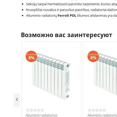
Sekcijų tarpai hermetizuoti paronito tarpinėmis, kurios ats
Kruopščiai nuvalius ir paruošus paviršius, radiatoriai daž
Aliuminio radiatorių
Ferroli POL
šilumos atidavimas yra dau
Возможно вас заинтересуют
SUTAUPYK
SUTAUPYK
8%
8%

Aliuminis radiatorius
Aliuminis radiatori