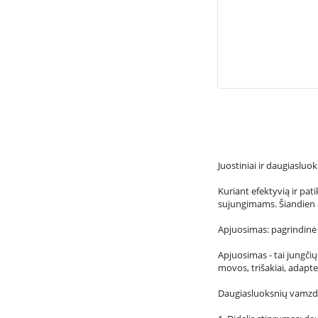
Juostiniai ir daugiaslu
Kuriant efektyvią ir pa
sujungimams. Šiandien a
Apjuosimas: pagrindinė 
Apjuosimas - tai jungči
movos, trišakiai, adapte
Daugiasluoksnių vamzdž