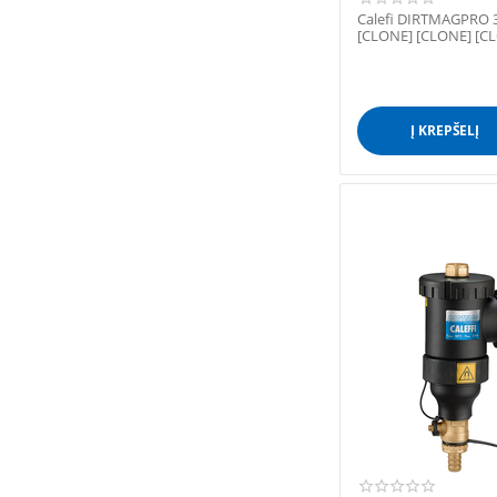
Calefi DIRTMAGPRO 3
[CLONE] [CLONE] [C
Į KREPŠELĮ