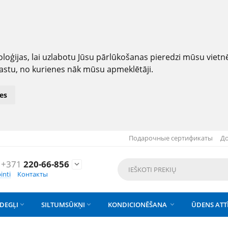
loģijas, lai uzlabotu Jūsu pārlūkošanas pieredzi mūsu viet
astu, no kurienes nāk mūsu apmeklētāji.
es
Подарочные сертификаты
До
+371
220-66-856

inti
Контакты
DEGĻI
SILTUMSŪKŅI
KONDICIONĒŠANA
ŪDENS ATT


