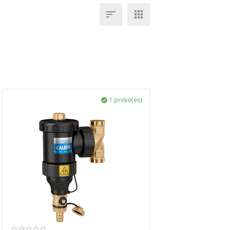


1 prekė(ės)
