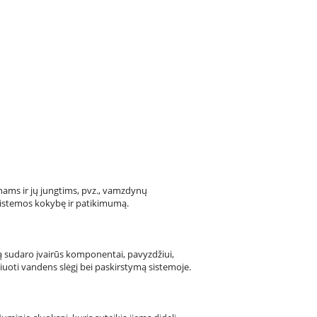
nams ir jų jungtims, pvz., vamzdynų
sistemos kokybę ir patikimumą.
Ją sudaro įvairūs komponentai, pavyzdžiui,
liuoti vandens slėgį bei paskirstymą sistemoje.