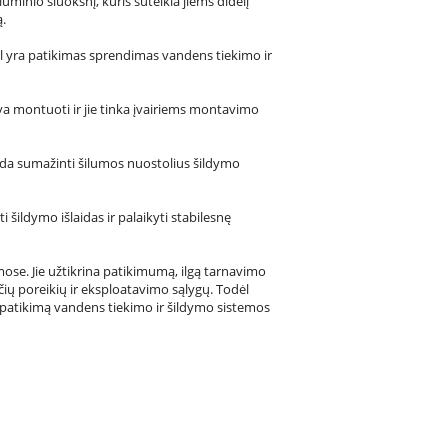
iuminio sluoksnį, kuris suteikia jiems didelį
ą.
dėl yra patikimas sprendimas vandens tiekimo ir
gva montuoti ir jie tinka įvairiems montavimo
adeda sumažinti šilumos nuostolius šildymo
ildymo išlaidas ir palaikyti stabilesnę
mose. Jie užtikrina patikimumą, ilgą tarnavimo
ų poreikių ir eksploatavimo sąlygų. Todėl
e patikimą vandens tiekimo ir šildymo sistemos