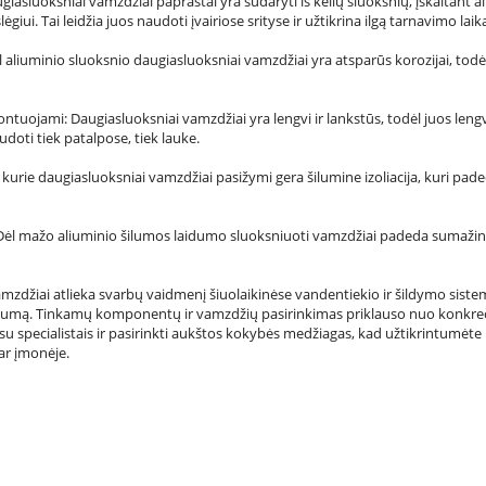
giasluoksniai vamzdžiai paprastai yra sudaryti iš kelių sluoksnių, įskaitant al
giui. Tai leidžia juos naudoti įvairiose srityse ir užtikrina ilgą tarnavimo laik
ėl aliuminio sluoksnio daugiasluoksniai vamzdžiai yra atsparūs korozijai, to
ontuojami: Daugiasluoksniai vamzdžiai yra lengvi ir lankstūs, todėl juos len
doti tiek patalpose, tiek lauke.
Kai kurie daugiasluoksniai vamzdžiai pasižymi gera šilumine izoliacija, kuri p
Dėl mažo aliuminio šilumos laidumo sluoksniuoti vamzdžiai padeda sumažinti š
vamzdžiai atlieka svarbų vaidmenį šiuolaikinėse vandentiekio ir šildymo siste
yvumą. Tinkamų komponentų ir vamzdžių pasirinkimas priklauso nuo konkreči
su specialistais ir pasirinkti aukštos kokybės medžiagas, kad užtikrintumėt
r įmonėje.