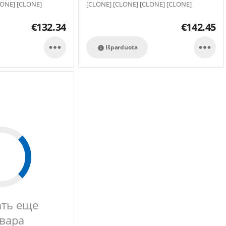
LONE] [CLONE]
[CLONE] [CLONE] [CLONE] [CLONE]
[CLONE]
€
132.34
€
142.45


Išparduota

ать еще
овара