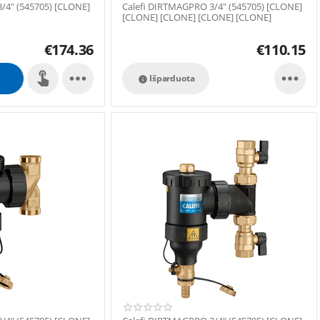
/4" (545705) [CLONE]
Calefi DIRTMAGPRO 3/4" (545705) [CLONE]
[CLONE] [CLONE] [CLONE] [CLONE]
€
174.36
€
110.15


Išparduota
