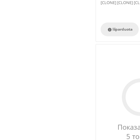
[CLONE] [CLONE] [C
[CLONE] [CLONE]
Išparduota

Показ
5 т