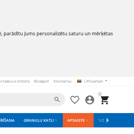
nē, parādītu Jums personalizētu saturu un mērķētas
ставка и оплата
Возврат
Контакты
Lithuanian
0




ĪRĪŠANA
GRANULU KATLI
APSAISTE
REZERVES DAĻAS
1/2
APGAISMOJU


