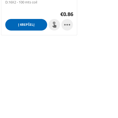
D.16X2 - 100 mts coil
€
0.86

Į KREPŠELĮ