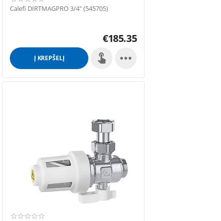
Calefi DIRTMAGPRO 3/4" (545705)
€
185.35

Į KREPŠELĮ