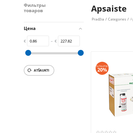
Фильтры
Apsaiste
товаров
/
/
A
Pradžia
Categories
Цена
€
–
€
‎€
0.86
‎€
227.82
SUTAUPYK
20%
ATŠAUKTI