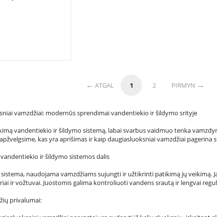
ATGAL
1
2
PIRMYN
oksniai vamzdžiai: modernūs sprendimai vandentiekio ir šildymo srityje
tikimą vandentiekio ir šildymo sistemą, labai svarbus vaidmuo tenka vamzdy
pžvelgsime, kas yra aprišimas ir kaip daugiasluoksniai vamzdžiai pagerina 
vandentiekio ir šildymo sistemos dalis
ų sistema, naudojama vamzdžiams sujungti ir užtikrinti patikimą jų veikimą. 
riai ir vožtuvai. Juostomis galima kontroliuoti vandens srautą ir lengvai regu
ių privalumai: