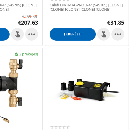
/4" (545705) [CLONE]
Calefi DIRTMAGPRO 3/4" (545705) [CLONE]
LONE]
[CLONE] [CLONE] [CLONE] [CLONE]
[CLONE]
€
259.54
€
207.63
€
31.85


Į KREPŠELĮ
2 prekė(ės)
