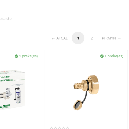
psaiste
ATGAL
1
2
PIRMYN
1 prekė(ės)
1 prekė(ės)

