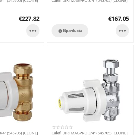
/4" (545705) [CLONE]
Calefi DIRTMAGPRO 3/4" (545705) [CLONE]
€
227.82
€
167.05


Išparduota

/4" (545705) [CLONE]
Calefi DIRTMAGPRO 3/4" (545705) [CLONE]