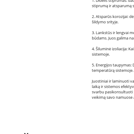
1. Didelis stiprumas: dau
stiprumą ir atsparumą slė
2. Atsparūs korozijai: d
šildymo srityje.
3. Lankstūs ir lengvai m
būdams. Juos galima nau
4. Šiluminė izoliacija: 
sistemoje.
5. Energijos taupymas: 
temperatūrą sistemoje.
Juostiniai ir laminuoti 
laiką ir sistemos efekt
svarbu pasikonsultuoti 
veikimą savo namuose a