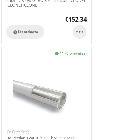
Calefi DIRTMAGPRO 3/4" (545705) [CLONE]
[CLONE] [CLONE]
€
152.34

Išparduota

1170 prekė(ės)

Daudzslāņu caurule PEXb/AL/PE MLP