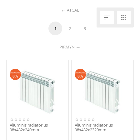
ATGAL


1
2
3
PIRMYN
SUTAUPYK
SUTAUPYK
8%
8%
Aliuminis radiatorius
Aliuminis radiatorius
98x432x240mm
98x432x2320mm