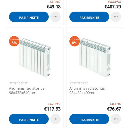
€
53.47
€
444.54
€
49.18
€
407.79


PASIRINKITE
PASIRINKITE
GALIMYBES
GALIMYBES
SUTAUPYK
SUTAUPYK
8%
8%
Aliuminis radiatorius
Aliuminis radiatorius
98x432x640mm
98x432x400mm
€
128.19
€
83.36
€
117.93
€
76.67


PASIRINKITE
PASIRINKITE