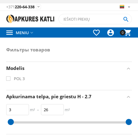
+371
220-64-338






MENIU

0
Фильтры товаров
Modelis
POL 3
Apkurinama telpa, pie griestu H - 2.7
m²
–
m²
3
m²
26
m²