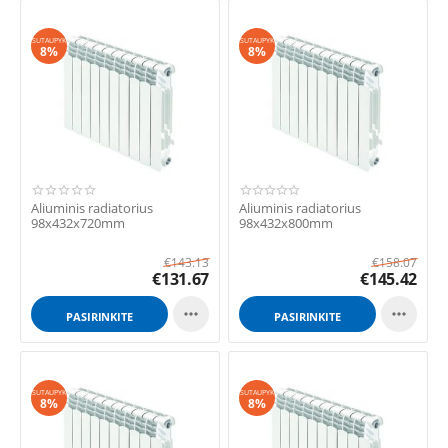
GALIMYBES
GALIMYBES
SUTAUPYK
SUTAUPYK
8%
8%
Aliuminis radiatorius
Aliuminis radiatorius
98x432x720mm
98x432x800mm
€
143.13
€
158.07
€
131.67
€
145.42


PASIRINKITE
PASIRINKITE
GALIMYBES
GALIMYBES
SUTAUPYK
SUTAUPYK
8%
8%