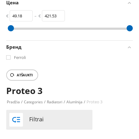
Цена
€
–
€
‎€
49.18
‎€
421.53
Бренд
Ferroli
ATŠAUKTI
Proteo 3
/
/
/
/
Proteo 3
Pradžia
Categories
Radiatori
Alumīnija

Filtrai