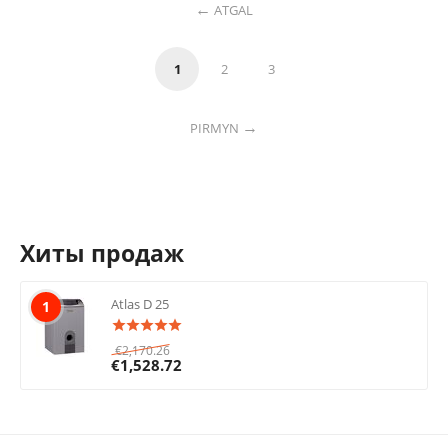
ATGAL
1
2
3
PIRMYN
Хиты продаж
Atlas D 25
1
€
2,170.26
€
1,528.72