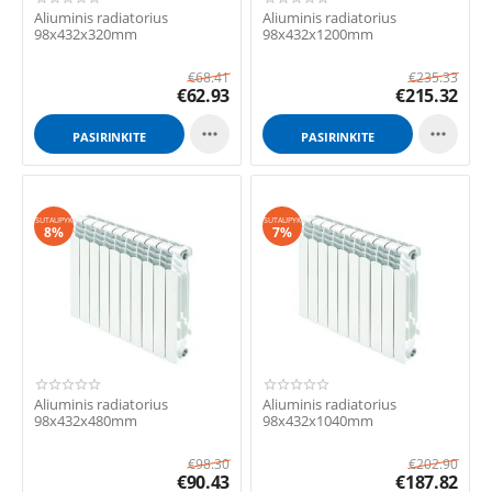
Aliuminis radiatorius
Aliuminis radiatorius
98x432x320mm
98x432x1200mm
€
68.41
€
235.33
€
62.93
€
215.32


PASIRINKITE
PASIRINKITE
GALIMYBES
GALIMYBES
SUTAUPYK
SUTAUPYK
8%
7%
Aliuminis radiatorius
Aliuminis radiatorius
98x432x480mm
98x432x1040mm
€
98.30
€
202.90
€
90.43
€
187.82