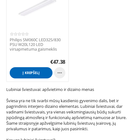
Philips SM060C LED32S/830
PSU W20L120 LED
virsapmetuma gaismeklis
€
47.38

Į KREPŠELĮ
Lubiniai šviestuvai: apšvietimo ir dizaino menas
Šviesa yra ne tik svarbi mūsų kasdienio gyvenimo dalis, bet ir
pagrindinis interjero dizaino elementas. Lubiniai šviestuvai, dar
vadinami šviestuvais, yra vienas veiksmingiausių būdų sukurti
įspūdingą atmosferą ir funkcionalų apšvietimą namuose ar biure.
Šiame straipsnyje apžvelgsime lubinių šviestuvų įvairovę, jų
privalumus ir patarimus, kaip juos pasirinkti.