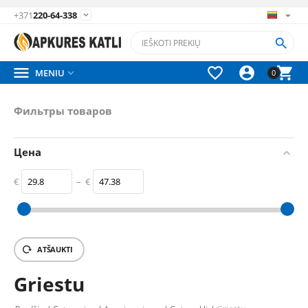
+371
220-64-338






MENIU

0
Фильтры товаров
Цена
€
–
€
‎€
29.8
‎€
47.38
ATŠAUKTI
Griestu