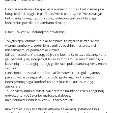
Kas yra lubiniai šviestuvai?
Lubiniai šviestuvai - tai specialus apšvietimo tipas, tvirtinamas prie
lubų. Jie skirti tolygiai ir plačiai apšviesti patalpą. Šie šviestuvai gali
būti įvairių formų, dydžių ir stilių, todėl juos galite rinktis pagal
konkrečius poreikius ir kambario dizainą.
Lubinių šviestuvų naudojimo privalumai:
Tolygus apšvietimas: lubiniai šviestuvai tolygiai paskirsto šviesą
visame kambaryje, todėl jie yra puikus pasirinkimas svetainei,
miegamajam, valgomajam ar virtuvei.
Stilius ir estetika: Yra daugybė įvairių lubinių šviestuvų dizainų, kurie
gali pabrėžti jūsų interjero stilių. Nuo modernių ir minimalistinių iki
klasikinių ir prabangių - tarp jų galite rasti puikų variantą kiekvienam
skoniui.
Funkcionalumas: Kai kurie lubiniai šviestuvai turi reguliuojamus
pakabukus arba reguliatorius, todėl galite reguliuoti šviesos
intensyvumą pagal konkrečius poreikius ir sukurti skirtingą
atmosferą.
Taupo vietą: lubiniai šviestuvai neužima naudingos sienų ar grindų
erdvės, o tai ypač svarbu mažose patalpose.
Kaip išsirinkti lubinius šviestuvus savo erdvei:
Rinkdamiesi lubų šviestuvus atkreipkite dėmesį į patalpos lubų