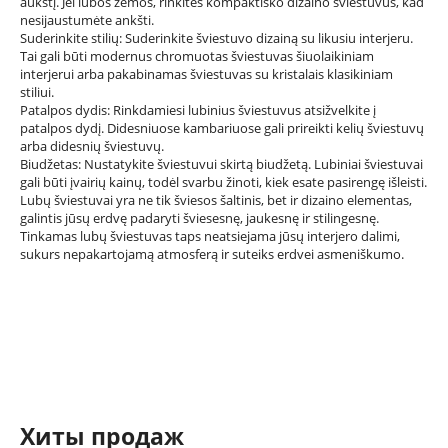
aukštį. Jei lubos žemos, rinkitės kompaktiško dizaino šviestuvus, kad
nesijaustumėte ankšti.
Suderinkite stilių: Suderinkite šviestuvo dizainą su likusiu interjeru.
Tai gali būti modernus chromuotas šviestuvas šiuolaikiniam
interjerui arba pakabinamas šviestuvas su kristalais klasikiniam
stiliui.
Patalpos dydis: Rinkdamiesi lubinius šviestuvus atsižvelkite į
patalpos dydį. Didesniuose kambariuose gali prireikti kelių šviestuvų
arba didesnių šviestuvų.
Biudžetas: Nustatykite šviestuvui skirtą biudžetą. Lubiniai šviestuvai
gali būti įvairių kainų, todėl svarbu žinoti, kiek esate pasirengę išleisti.
Lubų šviestuvai yra ne tik šviesos šaltinis, bet ir dizaino elementas,
galintis jūsų erdvę padaryti šviesesnę, jaukesnę ir stilingesnę.
Tinkamas lubų šviestuvas taps neatsiejama jūsų interjero dalimi,
sukurs nepakartojamą atmosferą ir suteiks erdvei asmeniškumo.
Хиты продаж