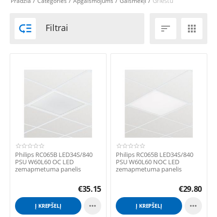
/
/
/
/
Griestu
Pradžia
Categories
Apgaismojums
Gaismekļi

Filtrai


Philips RC065B LED34S/840
Philips RC065B LED34S/840
PSU W60L60 OC LED
PSU W60L60 NOC LED
zemapmetuma panelis
zemapmetuma panelis
€
35.15
€
29.80


Į KREPŠELĮ
Į KREPŠELĮ