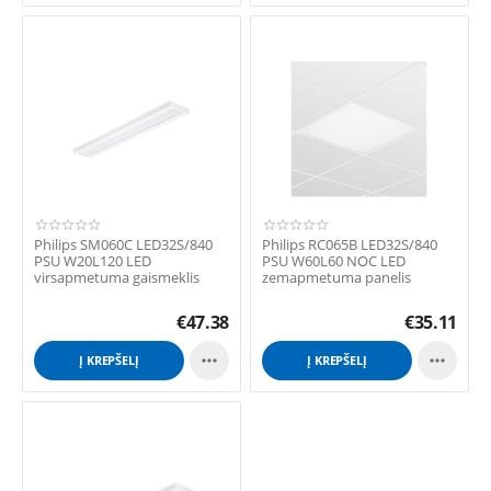
Philips SM060C LED32S/840
Philips RC065B LED32S/840
PSU W20L120 LED
PSU W60L60 NOC LED
virsapmetuma gaismeklis
zemapmetuma panelis
€
47.38
€
35.11


Į KREPŠELĮ
Į KREPŠELĮ