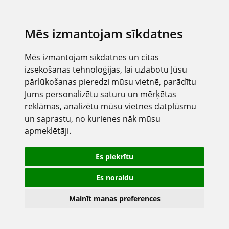
Mēs izmantojam sīkdatnes
Mēs izmantojam sīkdatnes un citas
izsekošanas tehnoloģijas, lai uzlabotu Jūsu
pārlūkošanas pieredzi mūsu vietnē, parādītu
Jums personalizētu saturu un mērķētas
reklāmas, analizētu mūsu vietnes datplūsmu
un saprastu, no kurienes nāk mūsu
apmeklētāji.
Es piekrītu
Es noraidu
Mainīt manas preferences