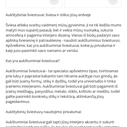
Aukštybiniai šviestuvai: šviesa ir stilius jūsų erdvėje
Šviesa atlieka svarbų vaidmenį mūsų gyvenime. Ji ne tik leidžia mums
matyti mus supantį pasaulį, bet ir veikia mūsų nuotaiką, sukuria
atmosferą ir pagerina interjero dizainą. Vienas iš būdų padaryti savo
aplinką šviesesnę ir patrauklesnę - naudoti aukštuminius šviestuvus.
Apžvelkime, kas yra aukštuminiai šviestuvai, kokie jų privalumai ir
kaip juos pasirinkti savo namams ar verslui.
Kas yra aukštuminiai šviestuvai?
Aukštuminiai šviestuvai - tai specialus apšvietimo tipas, tvirtinamas
prie lubų ir paprastai kabantis tam tikrame aukštyje nuo grindų. Jie
gali būti įvairių formų, stilių ir dydžių, todėl yra universalūs ir tinka
įvairiems interjerams. Aukštuminiai šviestuvai gali būti pagaminti iš
įvairių medžiagų, pavyzdžiui, metalo, stiklo, krištolo ar medžio, todėl
galite pasirinkti konkretų stilių ir tekstūrą, atitinkančią jūsų
pageidavimus.
Aukštybinių šviestuvų naudojimo privalumai:
Aukštuminiai šviestuvai gali tapti jūsų interjero akcentu ir sukurti