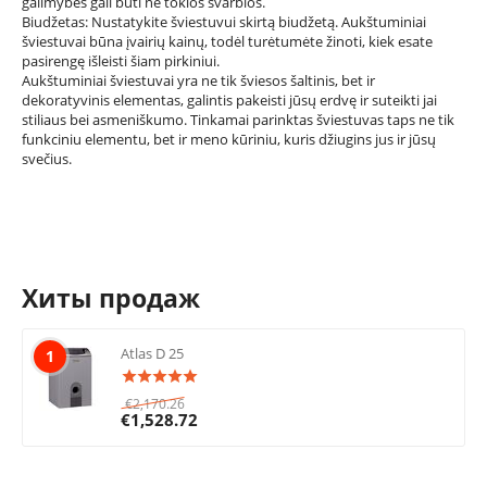
galimybės gali būti ne tokios svarbios.
Biudžetas: Nustatykite šviestuvui skirtą biudžetą. Aukštuminiai
šviestuvai būna įvairių kainų, todėl turėtumėte žinoti, kiek esate
pasirengę išleisti šiam pirkiniui.
Aukštuminiai šviestuvai yra ne tik šviesos šaltinis, bet ir
dekoratyvinis elementas, galintis pakeisti jūsų erdvę ir suteikti jai
stiliaus bei asmeniškumo. Tinkamai parinktas šviestuvas taps ne tik
funkciniu elementu, bet ir meno kūriniu, kuris džiugins jus ir jūsų
svečius.
Хиты продаж
Atlas D 25
1
€
2,170.26
€
1,528.72