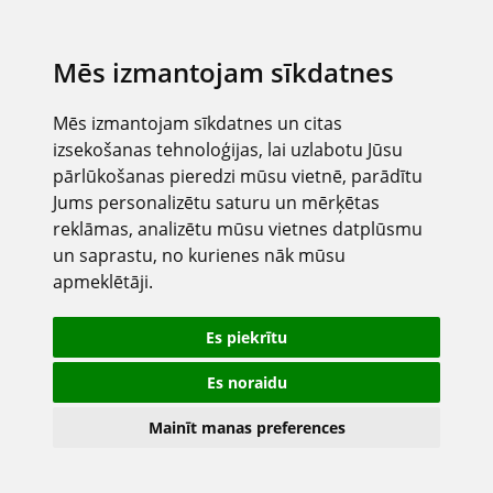
Mēs izmantojam sīkdatnes
Mēs izmantojam sīkdatnes un citas
izsekošanas tehnoloģijas, lai uzlabotu Jūsu
pārlūkošanas pieredzi mūsu vietnē, parādītu
Jums personalizētu saturu un mērķētas
reklāmas, analizētu mūsu vietnes datplūsmu
un saprastu, no kurienes nāk mūsu
apmeklētāji.
Es piekrītu
Es noraidu
Mainīt manas preferences