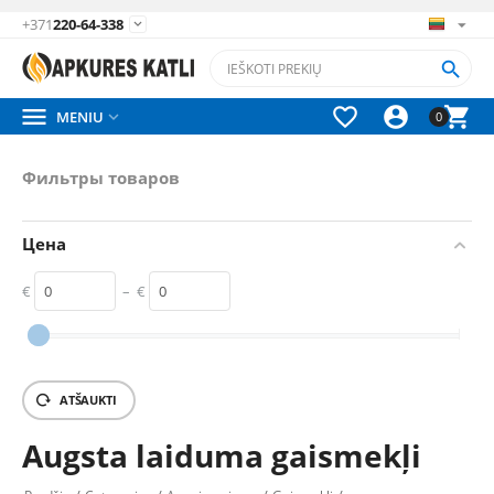
+371
220-64-338






MENIU

0
Фильтры товаров
Цена
€
–
€
‎€
0
‎€
0
ATŠAUKTI
Augsta laiduma gaismekļi