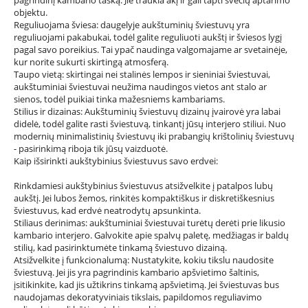
pagrindinį kambario tašką. Jie traukia akį ir gali tapti svečių aptarimo
objektu.
Reguliuojama šviesa: daugelyje aukštuminių šviestuvų yra
reguliuojami pakabukai, todėl galite reguliuoti aukštį ir šviesos lygį
pagal savo poreikius. Tai ypač naudinga valgomajame ar svetainėje,
kur norite sukurti skirtingą atmosferą.
Taupo vietą: skirtingai nei stalinės lempos ir sieniniai šviestuvai,
aukštuminiai šviestuvai neužima naudingos vietos ant stalo ar
sienos, todėl puikiai tinka mažesniems kambariams.
Stilius ir dizainas: Aukštuminių šviestuvų dizainų įvairovė yra labai
didelė, todėl galite rasti šviestuvą, tinkantį jūsų interjero stiliui. Nuo
modernių minimalistinių šviestuvų iki prabangių krištolinių šviestuvų
- pasirinkimą riboja tik jūsų vaizduotė.
Kaip išsirinkti aukštybinius šviestuvus savo erdvei:
Rinkdamiesi aukštybinius šviestuvus atsižvelkite į patalpos lubų
aukštį. Jei lubos žemos, rinkitės kompaktiškus ir diskretiškesnius
šviestuvus, kad erdvė neatrodytų apsunkinta.
Stiliaus derinimas: aukštuminiai šviestuvai turėtų derėti prie likusio
kambario interjero. Galvokite apie spalvų paletę, medžiagas ir baldų
stilių, kad pasirinktumėte tinkamą šviestuvo dizainą.
Atsižvelkite į funkcionalumą: Nustatykite, kokiu tikslu naudosite
šviestuvą. Jei jis yra pagrindinis kambario apšvietimo šaltinis,
įsitikinkite, kad jis užtikrins tinkamą apšvietimą. Jei šviestuvas bus
naudojamas dekoratyviniais tikslais, papildomos reguliavimo