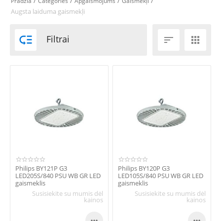
/
/
/
/
Pradžia
Categories
Apgaismojums
Gaismekļi
Augsta laiduma gaismekļi

Filtrai


Philips BY121P G3
Philips BY120P G3
LED205S/840 PSU WB GR LED
LED105S/840 PSU WB GR LED
gaismeklis
gaismeklis
Susisiekite su mumis dėl
Susisiekite su mumis dėl
kainos
kainos

