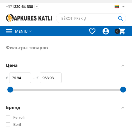
+371
220-64-338






MENIU

0
Фильтры товаров
Цена
€
–
€
‎€
76.84
‎€
958.98
Бренд
Ferroli
Beril