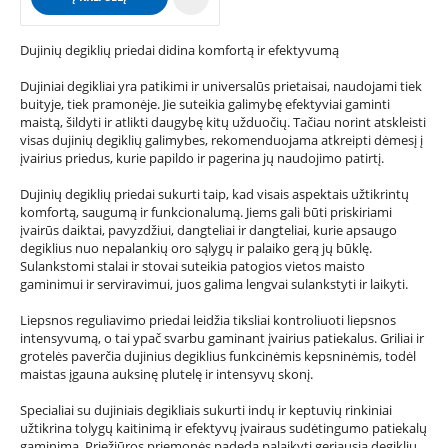
Dujinių degiklių priedai didina komfortą ir efektyvumą
Dujiniai degikliai yra patikimi ir universalūs prietaisai, naudojami tiek
buityje, tiek pramonėje. Jie suteikia galimybę efektyviai gaminti
maistą, šildyti ir atlikti daugybę kitų užduočių. Tačiau norint atskleisti
visas dujinių degiklių galimybes, rekomenduojama atkreipti dėmesį į
įvairius priedus, kurie papildo ir pagerina jų naudojimo patirtį.
Dujinių degiklių priedai sukurti taip, kad visais aspektais užtikrintų
komfortą, saugumą ir funkcionalumą. Jiems gali būti priskiriami
įvairūs daiktai, pavyzdžiui, dangteliai ir dangteliai, kurie apsaugo
degiklius nuo nepalankių oro sąlygų ir palaiko gerą jų būklę.
Sulankstomi stalai ir stovai suteikia patogios vietos maisto
gaminimui ir serviravimui, juos galima lengvai sulankstyti ir laikyti.
Liepsnos reguliavimo priedai leidžia tiksliai kontroliuoti liepsnos
intensyvumą, o tai ypač svarbu gaminant įvairius patiekalus. Griliai ir
grotelės paverčia dujinius degiklius funkcinėmis kepsninėmis, todėl
maistas įgauna auksinę plutelę ir intensyvų skonį.
Specialiai su dujiniais degikliais sukurti indų ir keptuvių rinkiniai
užtikrina tolygų kaitinimą ir efektyvų įvairaus sudėtingumo patiekalų
gaminimą. Priežiūros priemonės padeda palaikyti geriausią degiklių