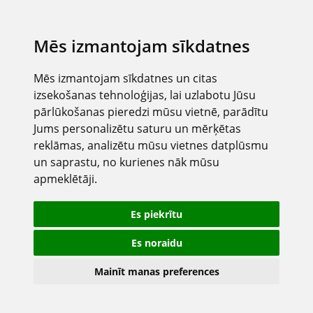
Mēs izmantojam sīkdatnes
Mēs izmantojam sīkdatnes un citas
izsekošanas tehnoloģijas, lai uzlabotu Jūsu
pārlūkošanas pieredzi mūsu vietnē, parādītu
Jums personalizētu saturu un mērķētas
reklāmas, analizētu mūsu vietnes datplūsmu
un saprastu, no kurienes nāk mūsu
apmeklētāji.
Es piekrītu
Es noraidu
Mainīt manas preferences