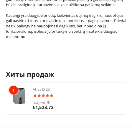
būklę, prailgina jų tarnavimo laiką ir užtikrina patikimą veikimą.
Kadangi yra daugybė priedų, kiekvienas dujinių degiklių naudotojas
gali pasirinkti tuos, kurie atitinka jo poreikius ir pageidavimus. Priedai
ne tik palengvina naudojimąsi degikliais, bet ir padidina jų
funkcionalumą, išplečia jų pritaikymo spektrą ir suteikia daugiau
malonumo.
Хиты продаж
Atlas D 25
1
€
2,170.26
€
1,528.72