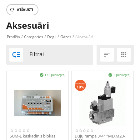
ATŠAUKTI
Aksesuāri
/
/
/
/
Aksesuāri
Pradžia
Categories
Degļi
Gāzes

Filtrai


131 prekė(ės)
1 prekė(ės)


SUTAUPYK
10%
SUM-L kaskadinis blokas
Dujų rampa 3/4" *MD.M20-