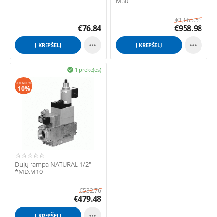
M30
€
1,065.53
€
76.84
€
958.98


Į KREPŠELĮ
Į KREPŠELĮ
1 prekė(ės)

SUTAUPYK
10%
Dujų rampa NATURAL 1/2"
*MD.M10
€
532.76
€
479.48

Į KREPŠELĮ