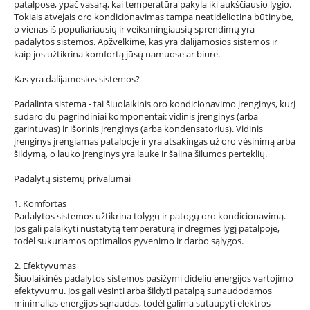
patalpose, ypač vasarą, kai temperatūra pakyla iki aukščiausio lygio.
Tokiais atvejais oro kondicionavimas tampa neatidėliotina būtinybe,
o vienas iš populiariausių ir veiksmingiausių sprendimų yra
padalytos sistemos. Apžvelkime, kas yra dalijamosios sistemos ir
kaip jos užtikrina komfortą jūsų namuose ar biure.
Kas yra dalijamosios sistemos?
Padalinta sistema - tai šiuolaikinis oro kondicionavimo įrenginys, kurį
sudaro du pagrindiniai komponentai: vidinis įrenginys (arba
garintuvas) ir išorinis įrenginys (arba kondensatorius). Vidinis
įrenginys įrengiamas patalpoje ir yra atsakingas už oro vėsinimą arba
šildymą, o lauko įrenginys yra lauke ir šalina šilumos perteklių.
Padalytų sistemų privalumai
1. Komfortas
Padalytos sistemos užtikrina tolygų ir patogų oro kondicionavimą.
Jos gali palaikyti nustatytą temperatūrą ir drėgmės lygį patalpoje,
todėl sukuriamos optimalios gyvenimo ir darbo sąlygos.
2. Efektyvumas
Šiuolaikinės padalytos sistemos pasižymi dideliu energijos vartojimo
efektyvumu. Jos gali vėsinti arba šildyti patalpą sunaudodamos
minimalias energijos sąnaudas, todėl galima sutaupyti elektros