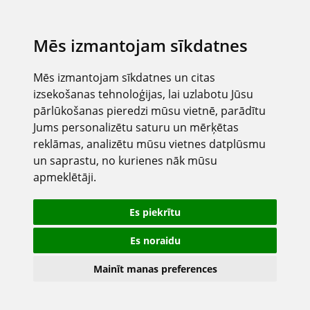
Mēs izmantojam sīkdatnes
Mēs izmantojam sīkdatnes un citas
izsekošanas tehnoloģijas, lai uzlabotu Jūsu
pārlūkošanas pieredzi mūsu vietnē, parādītu
Jums personalizētu saturu un mērķētas
reklāmas, analizētu mūsu vietnes datplūsmu
un saprastu, no kurienes nāk mūsu
apmeklētāji.
Es piekrītu
Es noraidu
Mainīt manas preferences