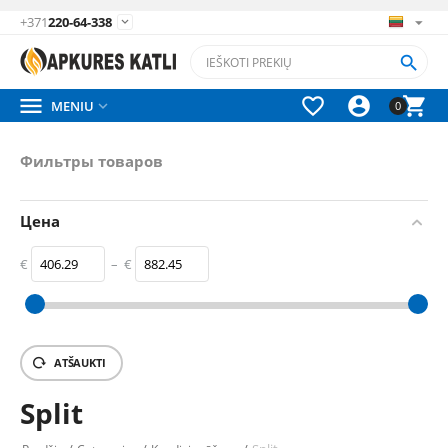
+371
220-64-338






MENIU

0
Фильтры товаров
Цена
€
–
€
‎€
406.29
‎€
882.45
ATŠAUKTI
Split