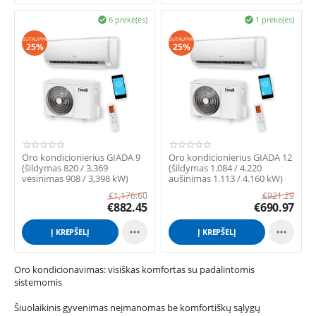
6 prekė(ės)
1 prekė(ės)


SUTAUPYK
SUTAUPYK
25%
25%
Oro kondicionierius GIADA 9
Oro kondicionierius GIADA 12
(šildymas 820 / 3,369
(šildymas 1.084 / 4.220
vėsinimas 908 / 3,398 kW)
aušinimas 1.113 / 4.160 kW)
€
1,176.60
€
921.29
€
882.45
€
690.97


Į KREPŠELĮ
Į KREPŠELĮ
Oro kondicionavimas: visiškas komfortas su padalintomis
sistemomis
Šiuolaikinis gyvenimas neįmanomas be komfortiškų sąlygų