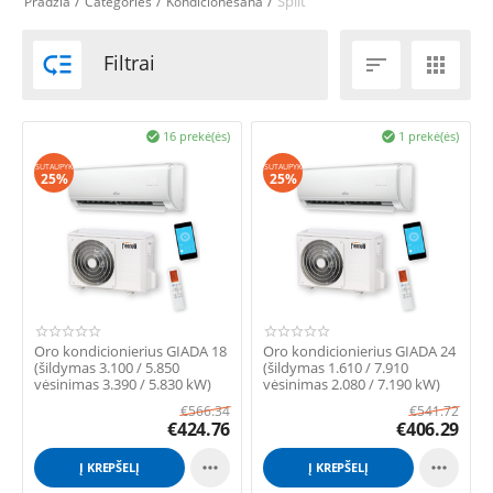
/
/
/
Split
Pradžia
Categories
Kondicionēšana

Filtrai


16 prekė(ės)
1 prekė(ės)


SUTAUPYK
SUTAUPYK
25%
25%
Oro kondicionierius GIADA 18
Oro kondicionierius GIADA 24
(šildymas 3.100 / 5.850
(šildymas 1.610 / 7.910
vėsinimas 3.390 / 5.830 kW)
vėsinimas 2.080 / 7.190 kW)
€
566.34
€
541.72
€
424.76
€
406.29


Į KREPŠELĮ
Į KREPŠELĮ