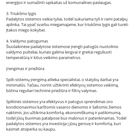
energijos ir sumažinti sąskaitas už komunalines paslaugas.
3. Triukšmo lygis
Padalytos sistemos veikia tyliai, todėl sukuriama tyli ir rami patalpų
aplinka. Tai ypač svarbu miegamajame, kur triukšmo lygis gali turėti
įtakos miego kokybei.
4. Valdymo patogumas
Šiuolaikinėse padalytose sistemose įrengti patogūs nuotolinio
valdymo pulteliai, kuriais galima lengvai ir greitai reguliuoti
temperatūrą ir kitus veikimo parametrus.
Įrengimas ir priežiūra
Split-sistemų įrengimą atlieka specialistai, o statybų darbai yra
minimalūs. Tačiau, norint užtikrinti efektyvų sistemos veikimą,
būtina reguliari techninė priežiūra ir filtrų valymas.
Splitinės sistemos yra efektyvus ir patogus sprendimas oro
kondicionavimui karštomis vasaros dienomis ir šaltomis žiemos
naktimis. Jos užtikrina komfortą, ekonomiškumą ir patikimumą,
todėl jūsų buvimas patalpose bus malonus ir patenkinamas. Todėl
padalytos sistemos yra investicija į jūsų gerovę ir komfortą, kuri
kasmet atsiperka su kaupu.