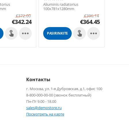
atorius
Aliuminis radiatorius
Aliuminis 
0mm
100x781x1280mm
100x781
€
372.00
€
396.14
€
342.24
€
364.45


PASIRINKITE
PASIRIN
GALIMYBES
GALIMY
Контакты
г. Москва, ул. 1-я Дубровская, д.1, офис 100
8-800-000-00-00 (звонок бесплатный)
Пн-Пт 9.00 - 18.00
sales@demostore.ru
Посмотреть на карте