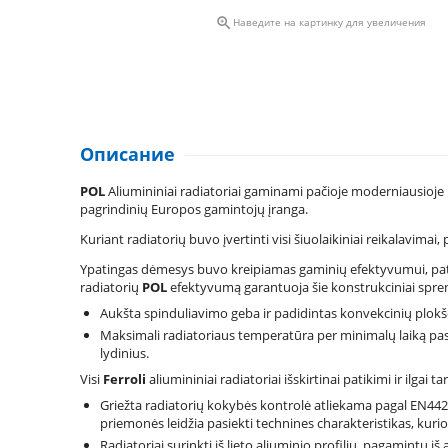

Наведите на картинку для увеличения
Описание
POL
Aliumininiai radiatoriai gaminami pačioje moderniausioj
pagrindinių Europos gamintojų įranga.
Kuriant radiatorių buvo įvertinti visi šiuolaikiniai reikalavima
Ypatingas dėmesys buvo kreipiamas gaminių efektyvumui, pati
radiatorių
POL
efektyvumą garantuoja šie konstrukciniai spre
Aukšta spinduliavimo geba ir padidintas konvekcinių plokšči
Maksimali radiatoriaus temperatūra per minimalų laiką pa
lydinius.
Visi
Ferroli
aliumininiai radiatoriai išskirtinai patikimi ir ilgai ta
Griežta radiatorių kokybės kontrolė atliekama pagal EN442 
priemonės leidžia pasiekti technines charakteristikas, kuri
Radiatoriai surinkti iš lieto aliuminio profilių, pagamintų