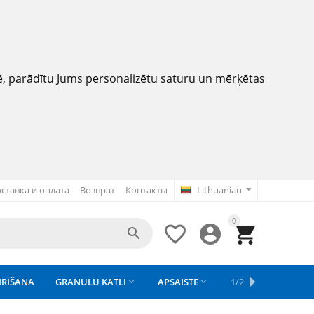
nē, parādītu Jums personalizētu saturu un mērķētas
ставка и оплата
Возврат
Контакты
Lithuanian
0




ĪRĪŠANA
GRANULU KATLI
APSAISTE
REZERVES DAĻAS
1/2
APGAISMOJU


