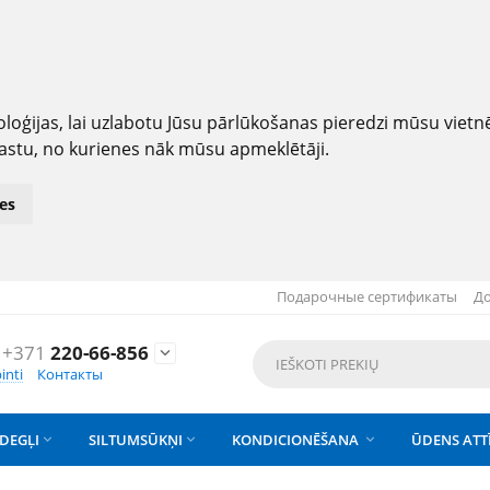
loģijas, lai uzlabotu Jūsu pārlūkošanas pieredzi mūsu viet
astu, no kurienes nāk mūsu apmeklētāji.
es
Подарочные сертификаты
До
+371
220-66-856

inti
Контакты
DEGĻI
SILTUMSŪKŅI
KONDICIONĒŠANA
ŪDENS ATT


