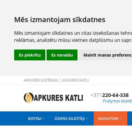
Mēs izmantojam sīkdatnes
Mēs izmantojam sīkdatnes un citas izsekošanas tehno
reklāmas, analizētu mūsu vietnes datplūsmu un sapr
Es piekrītu
Es noraidu
Mainīt manas preferenc
APKURES SISTĒMAS | APKURES KATLI
+371
220-64-338
Prašymas skamb
КОТЛЫ
ŪDENS SILDĪTĀJI
RADIATORI


