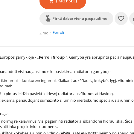
Į KREPŠELĮ
Pirkti dabar vienu paspaudimu
Ferroli
Zīmoli
e Europos gamykloje -
„Ferroli Group "
. Gamyba yra aprūpinta pačia naujaus
i, panaudoti visi naujausi mokslo pasiekimai radiatorių gamyboje.
kimumui ir konkurencingumui, išlaikant aukščiausią kokybės lygį. Aliumini
ndimai:
ų plotas leidžia pasiekti didesnį radiatoriaus šilumos atidavimą.
siekiama, panaudojant sumažinto šiluminio inertiškumo specialius aliuminio
rnaja:
normų reikalavimus. Visi pagaminti radiatoriai išbandomi hidrauliškai. Šios
os atitinka projektinius duomenis.
 iš aukštos kokybės aliuminio lydinio (AlSi9Cu EN AB-46100) liejimo po spaudi