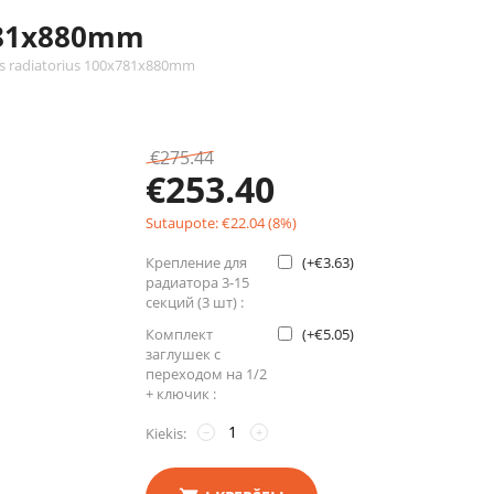
x781x880mm
is radiatorius 100x781x880mm
€
275.44
€
253.40
Sutaupote:
€
22.04
(
8
%)
Крепление для
(+
€
3.63
)
радиатора 3-15
секций (3 шт) :
Комплект
(+
€
5.05
)
заглушек с
переходом на 1/2
+ ключик :
Kiekis:
−
+