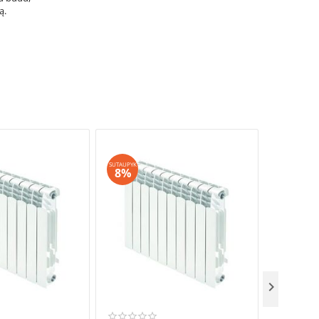
ą.
SUTAUPYK
SUTAUPYK
8%
8%
