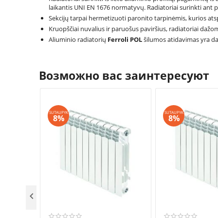
laikantis UNI EN 1676 normatyvų. Radiatoriai surinkti ant p
Sekcijų tarpai hermetizuoti paronito tarpinėmis, kurios ats
Kruopščiai nuvalius ir paruošus paviršius, radiatoriai daž
Aliuminio radiatorių
Ferroli POL
šilumos atidavimas yra dau
Возможно вас заинтересуют
SUTAUPYK
SUTAUPYK
8%
8%
