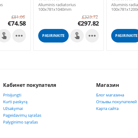
us
Aliuminis radiatorius
Aliuminis radi
100x781x1040mm
100x781x120
€
81.06
€
323.72
€
74.58
€
297.82


PASIRINKITE
PASIRINKITE
GALIMYBES
GALIMYBES
Кабинет покупателя
Магазин
Prisijungti
Блог магазина
Kurti paskyrą
Отзывы покупателей
Užsakymai
Карта сайта
Pageidavimų sąrašas
Palyginimo sąrašas