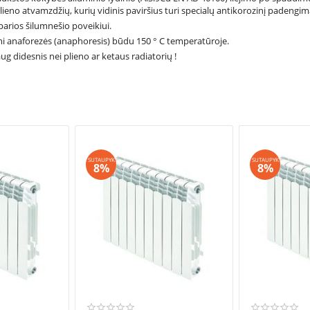
lieno atvamzdžių, kurių vidinis paviršius turi specialų antikorozinį padengim
parios šilumnešio poveikiui.
omi anaforezės (anaphoresis) būdu 150 ° C temperatūroje.
g didesnis nei plieno ar ketaus radiatorių !
SUTAUPYK
SUTAUPYK
8%
8%