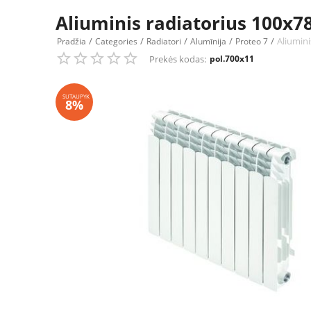
Aliuminis radiatorius 100
/
/
/
/
/
Aliumin
Pradžia
Categories
Radiatori
Alumīnija
Proteo 7
Prekės kodas:
pol.700x11
SUTAUPYK
8%