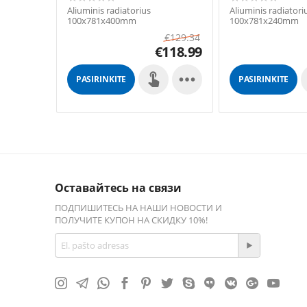
Aliuminis radiatorius
Aliuminis radiatori
100x781x400mm
100x781x240mm
€
129.34
€
118.99

PASIRINKITE
PASIRINKITE
GALIMYBES
GALIMYBES
Оставайтесь на связи
ПОДПИШИТЕСЬ НА НАШИ НОВОСТИ И
ПОЛУЧИТЕ КУПОН НА СКИДКУ 10%!