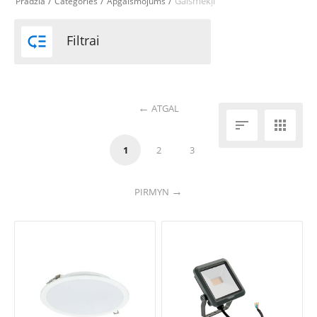
/
/
/
Gaismekļi
Pradžia
Categories
Apgaismojums

Filtrai
ATGAL


1
2
3
PIRMYN