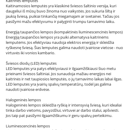
Kaitrinės lemputės
Kaitinamosios lemputės yra klasikinė šviesos šaltinio versija, kuri
daugeliui iš mūsų buvo žinoma nuo vaikystės. Jos sukuria šiltą ir
jaukią šviesą, puikiai tinkančią miegamajam ar svetainei. Tačiau jos
pasižymi mažu efektyvumu ir palyginti trumpu tarnavimo laiku.
Energiją taupančios lempos (kompaktinės liuminescencinės lempos)
Energiją taupančios lempos yra puiki alternatyva kaitrinėms
lemputėms. Jos efektyviau naudoja elektros energiją ir skleidžia
ryškesnę šviesą. Šias lemputes galima naudoti įvairiose vietose - nuo
virtuvės iki vonios kambario.
Šviesos diodų (LED) lemputės
LED lemputės yra patys efektyviausi ir ilgaamžiškiausi šiuo metu
prieinami šviesos šaltiniai. Jos sunaudoja mažiau energijos nei
kaitrinės ir net taupiosios lemputės, o jų tarnavimo laikas labai ilgas.
LED lemputės yra įvairių spalvų temperatūrų, todėl jas galima
naudoti įvairiose erdvėse.
Halogeninės lempos
Halogeninės lempos skleidžia ryškią ir intensyvią šviesą, kuri idealiai
tinka darbo vietoms, pavyzdžiui, virtuvei ar darbo stalui, apšviesti.
Jos taip pat pasižymi ilgaamžiškumu ir geru spalvų perteikimu.
Liuminescencinės lempos