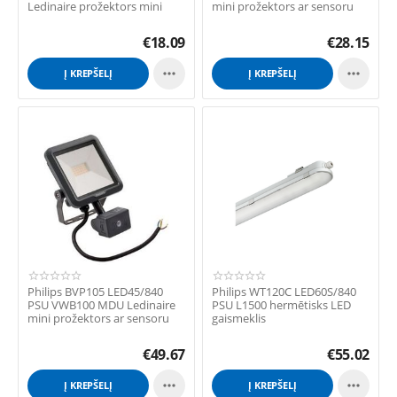
Ledinaire prožektors mini
mini prožektors ar sensoru
€
18.09
€
28.15


Į KREPŠELĮ
Į KREPŠELĮ
Philips BVP105 LED45/840
Philips WT120C LED60S/840
PSU VWB100 MDU Ledinaire
PSU L1500 hermētisks LED
mini prožektors ar sensoru
gaismeklis
€
49.67
€
55.02


Į KREPŠELĮ
Į KREPŠELĮ