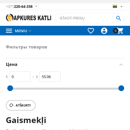
+371
220-64-338






MENIU

0
Фильтры товаров
Цена
€
–
€
‎€
0
‎€
55.06
ATŠAUKTI
Gaismekļi