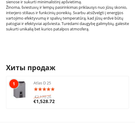
sienose ir sukurti minimalistinį apšvietimą.
Žinoma, šviestuvų ir lempų pasirinkimas priklausys nuo jūsų skonio,
interjero stiliaus ir funkcinių poreikių. Svarbu atsižvelgti į energijos
vartojimo efektyvumą ir spalvų temperatūrą, kad jūsų erdvė būtų
patogiai ir efektyviai apšviesta. Turėdami daugybę galimybių, galėsite
sukurti unikalią bet kurios patalpos atmosferą.
Хиты продаж
Atlas D 25
1
€
2,170.26
€
1,528.72