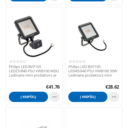
Philips LED BVP105
Philips LED BVP105
LED25/840 PSU VWB100 MDU
LED45/840 PSU VWB100 50W
Ledinaire mini prožektors ar
Ledinaire prožektors mini
sensoru
€
41.76
€
28.62


Į KREPŠELĮ
Į KREPŠELĮ