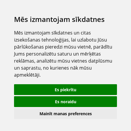
Mēs izmantojam sīkdatnes
Mēs izmantojam sīkdatnes un citas
izsekošanas tehnoloģijas, lai uzlabotu Jūsu
pārlūkošanas pieredzi mūsu vietnē, parādītu
Jums personalizētu saturu un mērķētas
reklāmas, analizētu mūsu vietnes datplūsmu
un saprastu, no kurienes nāk mūsu
apmeklētāji.
Es piekrītu
Es noraidu
Mainīt manas preferences