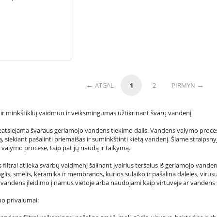
ATGAL
1
2
PIRMYN
 ir minkštiklių vaidmuo ir veiksmingumas užtikrinant švarų vandenį
atsiejama švaraus geriamojo vandens tiekimo dalis. Vandens valymo procese
ą, siekiant pašalinti priemaišas ir suminkštinti kietą vandenį. Šiame straipsnyj
alymo procese, taip pat jų naudą ir taikymą.
 filtrai atlieka svarbų vaidmenį šalinant įvairius teršalus iš geriamojo vand
glis, smėlis, keramika ir membranos, kurios sulaiko ir pašalina daleles, viru
ami vandens įleidimo į namus vietoje arba naudojami kaip virtuvėje ar vandens š
o privalumai: