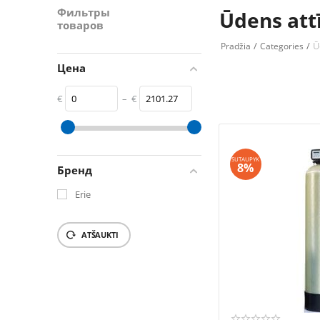
Фильтры
Ūdens att
товаров
/
/
Ū
Pradžia
Categories
Цена
€
–
€
‎€
0
‎€
2101.27
SUTAUPYK
8%
Бренд
Erie
ATŠAUKTI