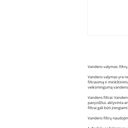
Vandens valymas: filtrų
Vandens valymas yra ne
filtravimą ir minkštinim
veiksmingumą vandens v
Vandens filtrai: Vandens
pavyzdžiui, aktyvinta an
filtrai gali būti įrengi
Vandens filtrų naudojim