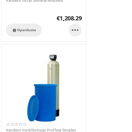
Vandens filtras Slimline MultiMix
€
1,208.29

Išparduota

Vandens minkštintojas ProFlow Simplex