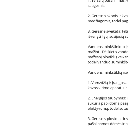
1. Teršalų pašalinimas: v
saugesnis.
2. Geresnis skonis ir kv
medžiagomis, todėl pag
3. Geresnė sveikata: Fil
išvengti ligų, susijusių 
Vandens minkštinimo įren
mažinti. Dėl kieto vande
mažesnį ploviklių veiksm
todėl vanduo suminkštė
Vandens minkštiklių na
1. Vamzdžių ir įrangos 
kavos virimo aparatų ir 
2. Energijos taupymas: 
sukuria papildomą pasi
efektyvumą, todėl suta
3. Geresnis plovimas ir
pašalinamos dėmės ir neš