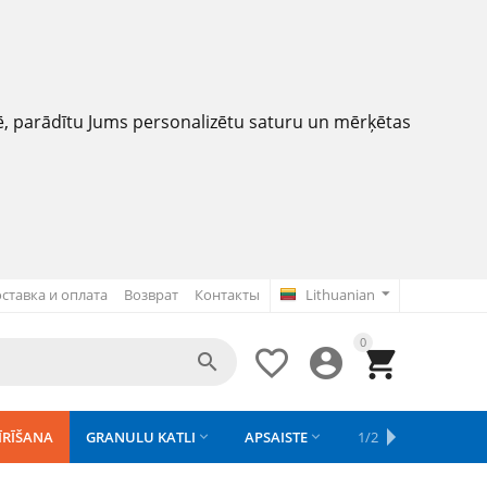
nē, parādītu Jums personalizētu saturu un mērķētas
ставка и оплата
Возврат
Контакты
Lithuanian
0




ĪRĪŠANA
GRANULU KATLI
APSAISTE
REZERVES DAĻAS
1/2
APGAISMOJU


