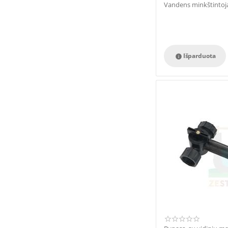
Vandens minkštintoja
Išparduota
