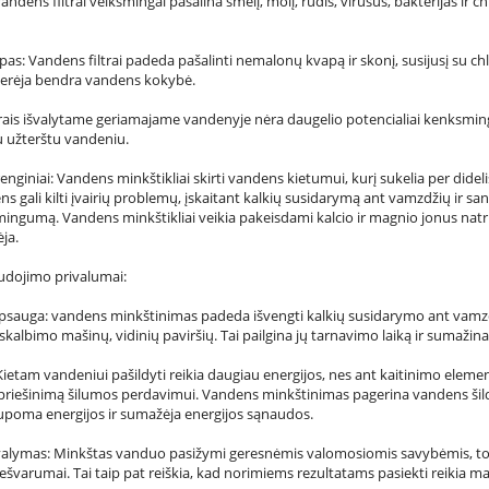
andens filtrai veiksmingai pašalina smėlį, molį, rūdis, virusus, bakterijas ir 
apas: Vandens filtrai padeda pašalinti nemalonų kvapą ir skonį, susijusį su ch
erėja bendra vandens kokybė.
trais išvalytame geriamajame vandenyje nėra daugelio potencialiai kenksmingų
su užterštu vandeniu.
giniai: Vandens minkštikliai skirti vandens kietumui, kurį sukelia per didelis
ns gali kilti įvairių problemų, įskaitant kalkių susidarymą ant vamzdžių ir sa
ingumą. Vandens minkštikliai veikia pakeisdami kalcio ir magnio jonus natrio 
ja.
udojimo privalumai:
apsauga: vandens minkštinimas padeda išvengti kalkių susidarymo ant vamzdž
skalbimo mašinų, vidinių paviršių. Tai pailgina jų tarnavimo laiką ir sumažina
Kietam vandeniui pašildyti reikia daugiau energijos, nes ant kaitinimo elem
priešinimą šilumos perdavimui. Vandens minkštinimas pagerina vandens šild
upoma energijos ir sumažėja energijos sąnaudos.
 valymas: Minkštas vanduo pasižymi geresnėmis valomosiomis savybėmis, todė
varumai. Tai taip pat reiškia, kad norimiems rezultatams pasiekti reikia maž