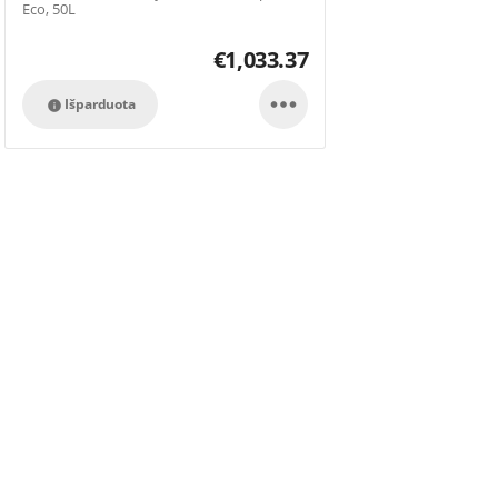
Eco, 50L
€
1,033.37

Išparduota
