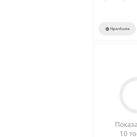
Išparduota

Показ
10 т