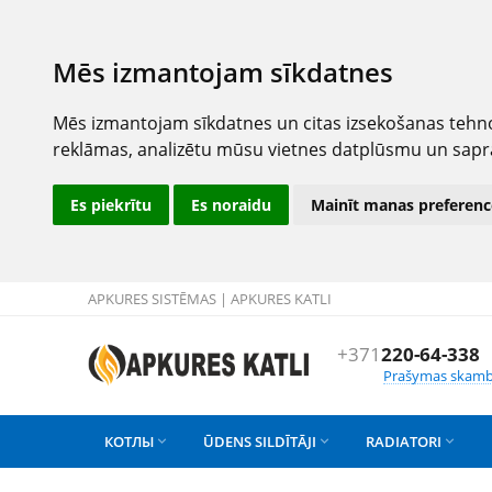
Mēs izmantojam sīkdatnes
Mēs izmantojam sīkdatnes un citas izsekošanas tehno
reklāmas, analizētu mūsu vietnes datplūsmu un sapr
Es piekrītu
Es noraidu
Mainīt manas preferenc
APKURES SISTĒMAS | APKURES KATLI
+371
220-64-338
Prašymas skamb
КОТЛЫ
ŪDENS SILDĪTĀJI
RADIATORI


