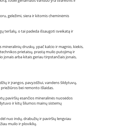
chlorą, todėl geriamasis vanduo yra švaresnis ir
loru, geležimi, siera ir kitomis cheminėmis
 teršalų, o tai padeda išsaugoti sveikatą ir
 mineralinių druskų, ypač kalcio ir magnio, kiekis,
ntechnikos prietaisų, prastą muilo putojimą ir
jonais arba kitais geriau tirpstančiais jonais,
ių ir įrangos, pavyzdžiui, vandens šildytuvų,
 priežiūros bei remonto išlaidas.
entų paviršių esančios mineralinės nuosėdos
ytuvo ir kitų šilumos mainų sistemų
l nuo indų, drabužių ir paviršių lengviau
iau muilo ir ploviklių.