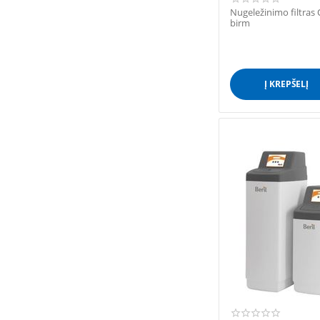
Nugeležinimo filtras
birm
Į KREPŠELĮ