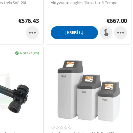
s HelixSoft 20L
Aktyvuoto anglies filtras 1 cuft Tempo
€
576.43
€
667.00


Į KREPŠELĮ
4 prekė(ės)
