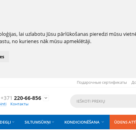
loģijas, lai uzlabotu Jūsu pārlūkošanas pieredzi mūsu viet
astu, no kurienes nāk mūsu apmeklētāji.
es
Подарочные сертификаты
До
+371
220-66-856

inti
Контакты
DEGĻI
SILTUMSŪKŅI
KONDICIONĒŠANA
ŪDENS ATT


