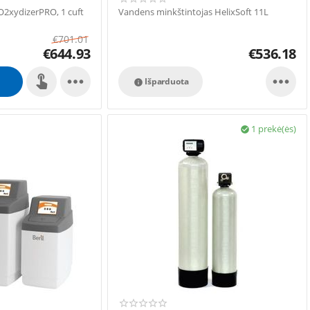
 O2xydizerPRO, 1 cuft
Vandens minkštintojas HelixSoft 11L
€
701.01
€
644.93
€
536.18


Išparduota

1 prekė(ės)
