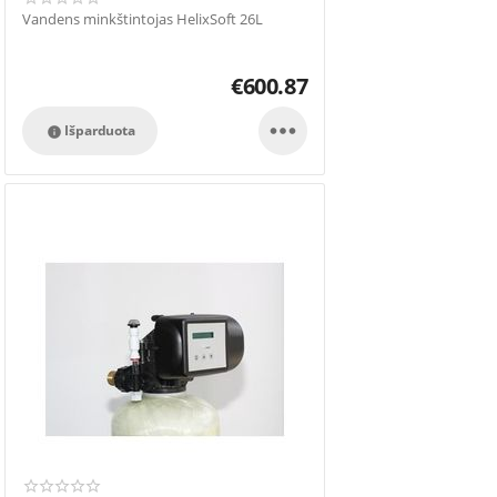
Vandens minkštintojas HelixSoft 26L
€
600.87

Išparduota
