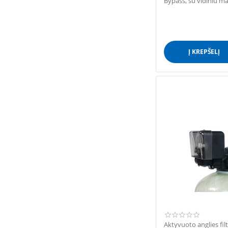
Bypass, su vidiniu m
Į KREPŠELĮ
Aktyvuoto anglies fil