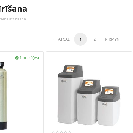
īrīšana
dens attīrīšana
ATGAL
1
2
PIRMYN
1 prekė(ės)
