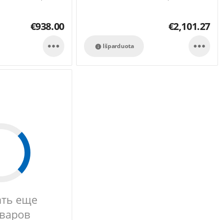
€
938.00
€
2,101.27


Išparduota

ать еще
оваров