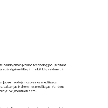
 naudojamos įvairios technologijos, įskaitant
e apžvelgsime filtrų ir minkštiklių vaidmenį ir
ens. Juose naudojamos įvairios medžiagos,
sus, bakterijas ir chemines medžiagas. Vandens
ildytuve įmontuoti filtrai.