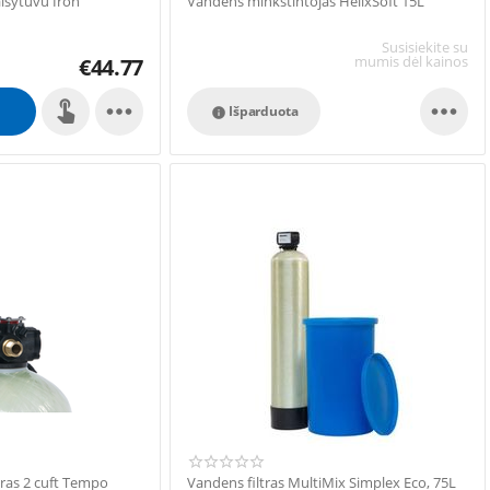
aišytuvu Iron
Vandens minkštintojas HelixSoft 15L
Susisiekite su
mumis dėl kainos
€
44.77


Išparduota

tras 2 cuft Tempo
Vandens filtras MultiMix Simplex Eco, 75L