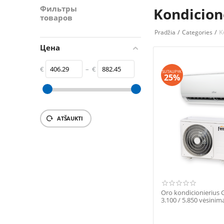
Фильтры
Kondicio
товаров
/
/
K
Pradžia
Categories
Цена
€
–
€
SUTAUPYK
25%
‎€
406.29
‎€
882.45
ATŠAUKTI
Oro kondicionierius 
3.100 / 5.850 vėsinim