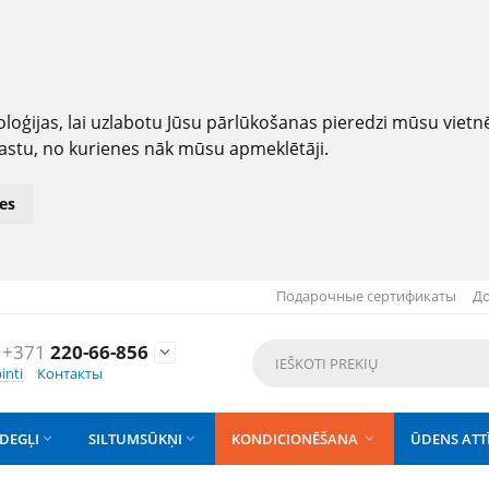
loģijas, lai uzlabotu Jūsu pārlūkošanas pieredzi mūsu viet
astu, no kurienes nāk mūsu apmeklētāji.
es
Подарочные сертификаты
До
+371
220-66-856

inti
Контакты
DEGĻI
SILTUMSŪKŅI
KONDICIONĒŠANA
ŪDENS ATT


