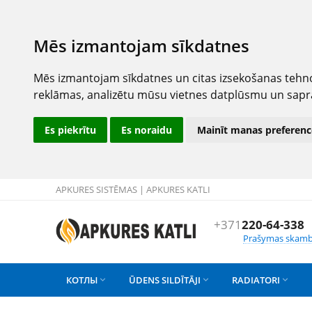
Mēs izmantojam sīkdatnes
Mēs izmantojam sīkdatnes un citas izsekošanas tehno
reklāmas, analizētu mūsu vietnes datplūsmu un sapr
Es piekrītu
Es noraidu
Mainīt manas preferenc
APKURES SISTĒMAS | APKURES KATLI
+371
220-64-338
Prašymas skamb
КОТЛЫ
ŪDENS SILDĪTĀJI
RADIATORI


