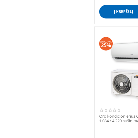
Į KREPŠELĮ
SUTAUPYK
25%
Oro kondicionierius 
1.084 / 4.220 aušinim