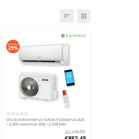


6 prekė(ės)

SUTAUPYK
25%
Oro kondicionierius GIADA 9 (šildymas 820
/ 3,369 vėsinimas 908 / 3,398 kW)
€
1,176.60
€
882.45