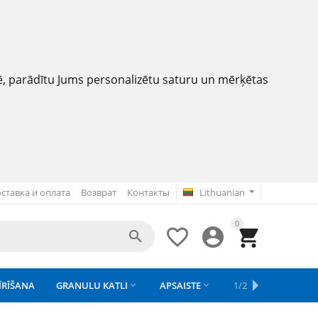
nē, parādītu Jums personalizētu saturu un mērķētas
ставка и оплата
Возврат
Контакты
Lithuanian
0




ĪRĪŠANA
GRANULU KATLI
APSAISTE
REZERVES DAĻAS
1/2
APGAISMOJU


