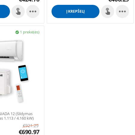


Į KREPŠELĮ
1 prekė(ės)

GIADA 12 (šildymas
as 1.113 / 4.160 kW)
€
921.29
€
690.97