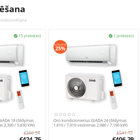
nēšana
ondicionēšana
15 prekė(ės)
1 prekė(ės)


SUTAUPYK
25%
GIADA 18 (šildymas
Oro kondicionierius GIADA 24 (šildymas
as 3.390 / 5.830 kW)
1.610 / 7.910 vėsinimas 2.080 / 7.190 kW)
€
566.34
€
541.72
€
424.76
€
406.29