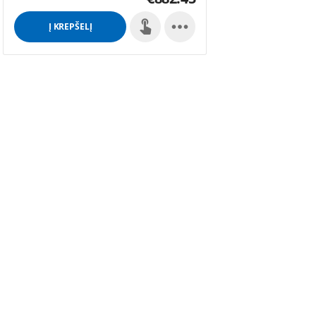

Į KREPŠELĮ