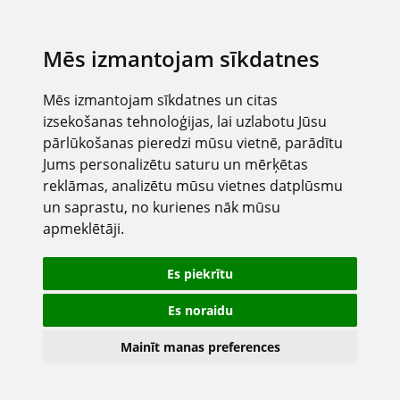
Mēs izmantojam sīkdatnes
Mēs izmantojam sīkdatnes un citas
izsekošanas tehnoloģijas, lai uzlabotu Jūsu
pārlūkošanas pieredzi mūsu vietnē, parādītu
Jums personalizētu saturu un mērķētas
reklāmas, analizētu mūsu vietnes datplūsmu
un saprastu, no kurienes nāk mūsu
apmeklētāji.
Es piekrītu
Es noraidu
Mainīt manas preferences