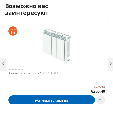
Возможно вас
заинтересуют
SUTAUPYK
S
8%

Aliuminis radiatorius 100x781x880mm
A
€
275.44
€
253.40

PASIRINKITE GALIMYBES