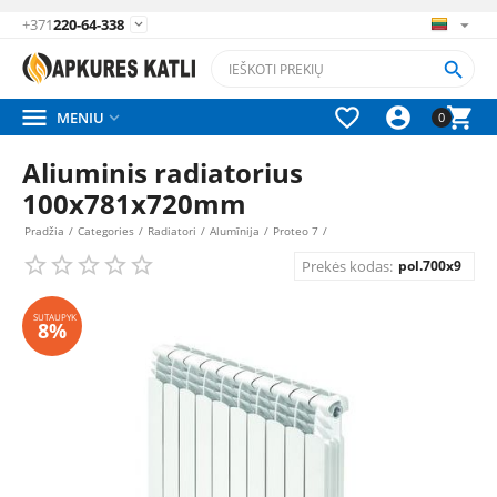
+371
220-64-338






MENIU

0
Aliuminis radiatorius
100x781x720mm
Pradžia
/
Categories
/
Radiatori
/
Alumīnija
/
Proteo 7
/
Prekės kodas:
pol.700x9
SUTAUPYK
8%