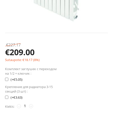
€
227.17
€
209.00
Sutaupote:
€
18.17
(
8
%)
Комплект заглушек с переходом
на 1/2 + ключик :
(+
€
5.05
)
Крепление для радиатора 3-15
секций (3 шт) :
(+
€
3.63
)
Kiekis:
−
+