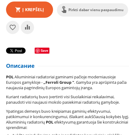
Į KREPŠELĮ
Pirkti dabar vienu paspaudimu
Save
Описание
POL
Aliumininiai radiatoriai gaminami pačioje moderniausioje
Europos gamykloje -
„Ferroli Group "
. Gamyba yra aprūpinta pačia
naujausia pagrindinių Europos gamintojų įranga.
Kuriant radiatorių buvo įvertinti visi šiuolaikiniai reikalavimai,
panaudoti visi naujausi mokslo pasiekimai radiatorių gamyboje.
Ypatingas dėmesys buvo kreipiamas gaminių efektyvumui,
patikimumui ir konkurencingumui, išlaikant aukščiausią kokybės lygį.
Aliumininių radiatorių
POL
efektyvumą garantuoja šie konstrukciniai
sprendimai: