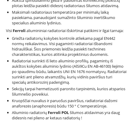
Aukšta spinduliavimo geba ir padidintas konvekcinių plokščių
plotas leidžia pasiekti didesnį radiatoriaus šilumos atidavimą.
Maksimali radiatoriaus temperatūra per minimalų laiką
pasiekiama, panaudojant sumažinto šiluminio inertiškumo
specialius aliuminio lydinius.
Visi
Ferroli
aliumininiai radiatoriai išskirtinai patikimi ir ilgai tarnaja:
Griežta radiatorių kokybės kontrolė atliekama pagal EN442
normų reikalavimus. Visi pagaminti radiatoriai išbandomi
hidrauliškai. Šios priemonės leidžia pasiekti technines
charakteristikas, kurios atitinka projektinius duomenis.
Radiatoriai surinkti iš lieto aliuminio profilių, pagamintų iš
aukštos kokybės aliuminio lydinio (AlSi9Cu EN AB-46100) liejimo
po spaudimu būdu, laikantis UNI EN 1676 normatyvų. Radiatoriai
surinkti ant plieno atvamzdžių, kurių vidinis paviršius turi
specialų antikorozinį padengimą.
Sekcijų tarpai hermetizuoti paronito tarpinėmis, kurios atsparios
šilumnešio poveikiui.
Kruopščiai nuvalius ir paruošus paviršius, radiatoriai dažomi
anaforezės (anaphoresis) būdu 150 ° C temperatūroje.
Aliuminio radiatorių
Ferroli POL
šilumos atidavimas yra daug
didesnis nei plieno ar ketaus radiatorių !