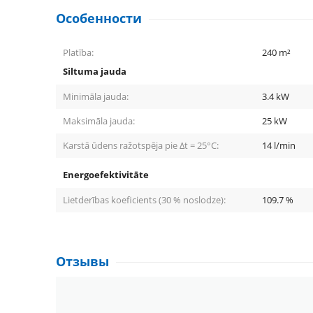
Особенности
Platība:
240
m²
Siltuma jauda
Minimāla jauda:
3.4
kW
Maksimāla jauda:
25
kW
Karstā ūdens ražotspēja pie Δt = 25°С:
14
l/min
Energoefektivitāte
Lietderības koeficients (30 % noslodze):
109.7
%
Отзывы