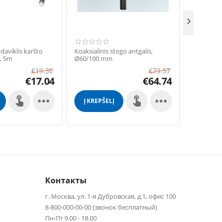

aviklis karšto
Koaksialinis stogo antgalis,
Pakabinam
i, 5m
Ø60/100 mm
katilas B
€
19.36
€
73.57
€
17.04
€
64.74


Į KREPŠELĮ
Į KREP
Контакты
г. Москва, ул. 1-я Дубровская, д.1, офис 100
8-800-000-00-00 (звонок бесплатный)
Пн-Пт 9.00 - 18.00