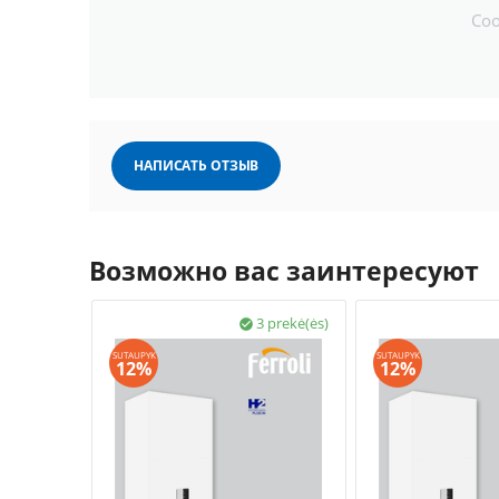
Со
НАПИСАТЬ ОТЗЫВ
Возможно вас заинтересуют
3 prekė(ės)

SUTAUPYK
SUTAUPYK
12%
12%