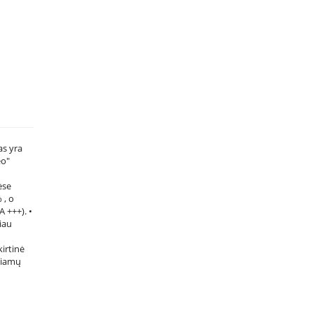
as yra
eo"
ėse
 , o
 +++). •
iau
kirtinė
čiamų