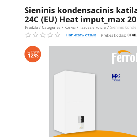
Sieninis kondensacinis kati
24C (EU) Heat imput_max 20
/
/
/
/
Sieninis konde
Pradžia
Categories
Котлы
Газовые котлы
Написать отзыв
Prekės kodas:
0T4
SUTAUPYK
12%