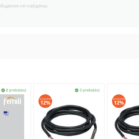
общения не найдены
8 prekė(ės)
3 prekė(ės)


SUTAUPYK
SUTAUPYK
12%
12%