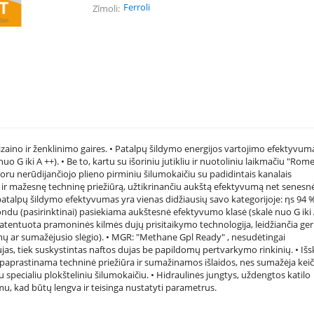
Ferroli
Zīmoli
zaino ir ženklinimo gaires. • Patalpų šildymo energijos vartojimo efektyvum
nuo G iki A ++). • Be to, kartu su išoriniu jutikliu ir nuotoliniu laikmačiu "Rom
 storu nerūdijančiojo plieno pirminiu šilumokaičiu su padidintais kanalais
mą ir mažesnę techninę priežiūrą, užtikrinančiu aukštą efektyvumą net senesn
 patalpų šildymo efektyvumas yra vienas didžiausių savo kategorijoje: ηs 94 %
ndu (pasirinktinai) pasiekiama aukštesnė efektyvumo klasė (skalė nuo G iki A
tentuota pramoninės kilmės dujų prisitaikymo technologija, leidžiančia ger
avimų ar sumažėjusio slėgio). • MGR: "Methane Gpl Ready" , nesudėtingai
ujas, tiek suskystintas naftos dujas be papildomų pertvarkymo rinkinių. • Išs
paprastinama techninė priežiūra ir sumažinamos išlaidos, nes sumažėja kei
specialiu plokšteliniu šilumokaičiu. • Hidraulinės jungtys, uždengtos katilo
mu, kad būtų lengva ir teisinga nustatyti parametrus.