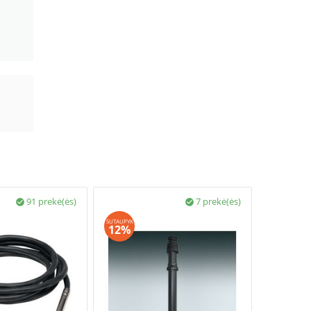
91 prekė(ės)
7 prekė(ės)


SUTAUPYK
SUTAUPYK
12%
12%