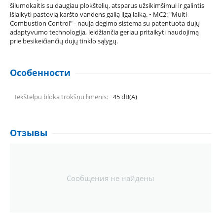
šilumokaitis su daugiau plokštelių, atsparus užsikimšimui ir galintis
išlaikyti pastovią karšto vandens galią ilgą laiką. • MC2: "Multi
Combustion Control" - nauja degimo sistema su patentuota dujų
adaptyvumo technologija, leidžiančia geriau pritaikyti naudojimą
prie besikeičiančių dujų tinklo sąlygų.
Особенности
Iekštelpu bloka trokšņu līmenis:
45
dB(A)
Отзывы
Сообщения не найдены