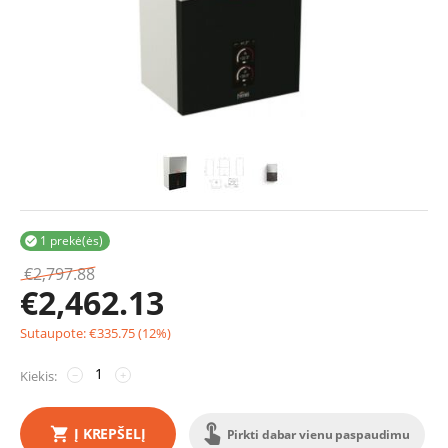
1 prekė(ės)

€
2,797.88
€
2,462.13
Sutaupote:
€
335.75
(
12
%)
Kiekis:
−
+
Į KREPŠELĮ
Pirkti dabar vienu paspaudimu