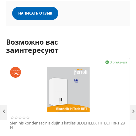
НАПИСАТЬ ОТЗЫВ
Возможно вас
заинтересуют
3 prekė(ės)

SUTAUPYK
S
12%

Sieninis kondensacinis dujinis katilas BLUEHELIX HITECH RRT 28
S
H
r