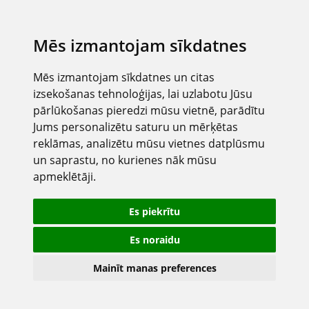
Mēs izmantojam sīkdatnes
Mēs izmantojam sīkdatnes un citas
izsekošanas tehnoloģijas, lai uzlabotu Jūsu
pārlūkošanas pieredzi mūsu vietnē, parādītu
Jums personalizētu saturu un mērķētas
reklāmas, analizētu mūsu vietnes datplūsmu
un saprastu, no kurienes nāk mūsu
apmeklētāji.
Es piekrītu
Es noraidu
Mainīt manas preferences