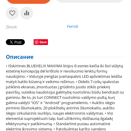
Ferroli
Zīmoli
Save
Описание
• Išskirtinės BLUEHELIX MAXIMA linijos iš esmės keičia iki šiol siūlytą
estetinę koncepciją dėl krištolo ir revoliucinio lenktų formų
naudojimo. • Viduryje įrengtas įvairiaspalvis LED apšvietimas leidžia
matyti katilo būseną ir veikimo režimus. • Didelis 7 colių spalvotas
jutiklinis ekranas, įmontuotas į grūdinto juodo stiklo priekinį
paviršių, suteikia naudotojui galimybę nuotoliniu būdu bendrauti su
gaminiu. Be to, jis turi CONNECT nuotolinio valdymo pultą, kurį
galima valdyti "iOS" ir "Android" programėlėmis. • Aukšto slėgio
pirminis šilumokaitis, 20 plokštelių antrinis šilumokaitis, aukšto
slėgio cirkuliacinis siurblys, naujas elektroninis valdymas. • Visi
elementai suprojektuoti taip, kad užtikrintų didžiausią ilgalaikį
efektyvumą ir patikimumą. • Standartinė pusiau automatinė
elektrinė įkrovimo sistema. • Patobulintas karšto vandens