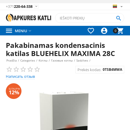
+371
220-64-338






MENIU

0
Pakabinamas kondensacinis
katilas BLUEHELIX MAXIMA 28C
Pradžia
/
Categories
/
Котлы
/
Газовые котлы
/
Sadzīves
/
Prekės kodas:
0TSB4MWA
Написать отзыв
SUTAUPYK
12%