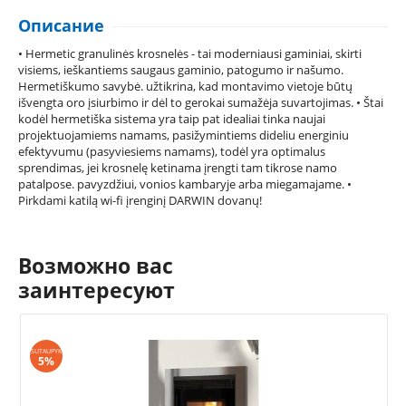
Описание
• Hermetic granulinės krosnelės - tai moderniausi gaminiai, skirti
visiems, ieškantiems saugaus gaminio, patogumo ir našumo.
Hermetiškumo savybė. užtikrina, kad montavimo vietoje būtų
išvengta oro įsiurbimo ir dėl to gerokai sumažėja suvartojimas. • Štai
kodėl hermetiška sistema yra taip pat idealiai tinka naujai
projektuojamiems namams, pasižymintiems dideliu energiniu
efektyvumu (pasyviesiems namams), todėl yra optimalus
sprendimas, jei krosnelę ketinama įrengti tam tikrose namo
patalpose. pavyzdžiui, vonios kambaryje arba miegamajame. •
Pirkdami katilą wi-fi įrenginį DARWIN dovanų!
Возможно вас
заинтересуют
SUTAUPYK
S
5%