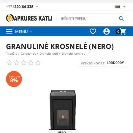
+371
220-64-338






MENIU

0
GRANULINĖ KROSNELĖ (NERO)
Pradžia
/
Categories
/
Granulu katli
/
Granulu kamīni
/
Prekės kodas:
L90D090Y
SUTAUPYK
8%