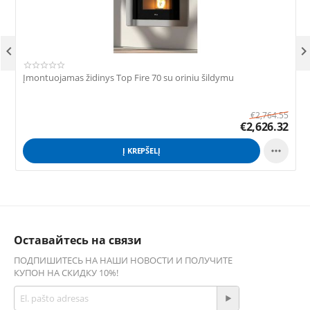

Įmontuojamas židinys Top Fire 70 su oriniu šildymu
Į
€
2,764.55
€
2,626.32

Į KREPŠELĮ
Оставайтесь на связи
ПОДПИШИТЕСЬ НА НАШИ НОВОСТИ И ПОЛУЧИТЕ
КУПОН НА СКИДКУ 10%!