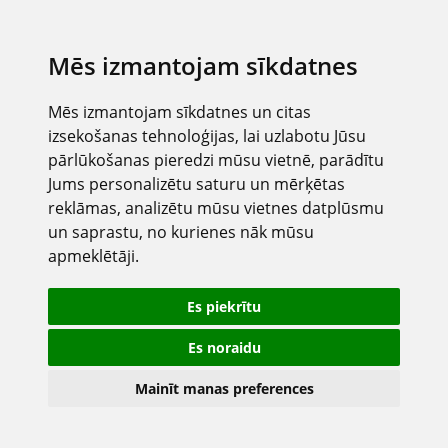
Mēs izmantojam sīkdatnes
Mēs izmantojam sīkdatnes un citas
izsekošanas tehnoloģijas, lai uzlabotu Jūsu
pārlūkošanas pieredzi mūsu vietnē, parādītu
Jums personalizētu saturu un mērķētas
reklāmas, analizētu mūsu vietnes datplūsmu
un saprastu, no kurienes nāk mūsu
apmeklētāji.
Es piekrītu
Es noraidu
Mainīt manas preferences