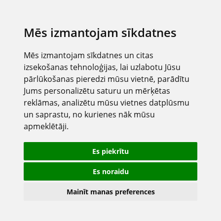
Mēs izmantojam sīkdatnes
Mēs izmantojam sīkdatnes un citas
izsekošanas tehnoloģijas, lai uzlabotu Jūsu
pārlūkošanas pieredzi mūsu vietnē, parādītu
Jums personalizētu saturu un mērķētas
reklāmas, analizētu mūsu vietnes datplūsmu
un saprastu, no kurienes nāk mūsu
apmeklētāji.
Es piekrītu
Es noraidu
Mainīt manas preferences