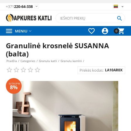
+371
220-64-338






MENIU

0
Granulinė krosnelė SUSANNA
(balta)
Pradžia
/
Categories
/
Granulu katli
/
Granulu kamīni
/
Prekės kodas:
LA10AR0X
SUTAUPYK
8%