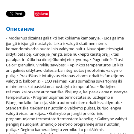
Save
Описание
• Modernus dizainas gali tikti bet kokiame kambaryje. • Juos galima
įjungti ir išjungti nustatytu laiku ir valdyti skaitmeninėmis
komandomis arba nuotolinio valdymo pultu. Naudojami tiesiogiai
šildyti patalpą, kurioje jie įrengti, arba nukreipti karštą orą į kitas
patalpas ir užtikrina didelį šiluminį efektyvumą. • Pagrindinės "Last
Calor" granulinių viryklių savybės:. • Aplinkos temperatūros jutiklis
ant galinės šildytuvo dalies arba integruotas į nuotolinio valdymo
pultą. • Praktiškas ir intuityvus ekranas visoms orkaitės funkcijoms
valdyti (5 kalbomis). • ECO režimas, kuris sumažina suvartojimą iki
minimumo, kai pasiekiama nustatyta temperatūra. • Budėjimo
režimas, kai orkaitė automatiškai išsijungia, kai pasiekiama nustatyta
temperatūra. • Programuojamas termostatas su uždegimo ir
išjungimo laikų funkcija, skirta automatiniam orkaitės valdymui;. •
Standartiškai tiekiamas nuotolinio valdymo pultas, kuriuo lengva
valdyti visas funkcijas;. • Galimybė prijungti prie išorinio
programuojamo termostato/termostato kabeliu;. • Galimybė valdyti
įrenginį naudojant išmaniojo telefono programėlę arba nuotolinį
pultą;. • Degimo kamera dengta vermikulito plokštėmis,