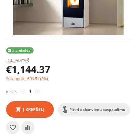
3 prekė(ės)

€
1,243.88
€
1,144.37
Sutaupote:
€
99.51
(
8
%)
Kiekis:
−
+
Į KREPŠELĮ
Pirkti dabar vienu paspaudimu