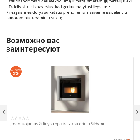
užtikrinančiomis didelį efektyvumą ir mažą išmetamųjų teršalų kiekį;.
• Didelis stiklinis paviršius, kad geriau matytųsi liepsna;. •
Priešgaisrinės durys su ketaus plieno rėmu ir savaime išsivalančiu
panoraminiu keraminiu stiklu;.
Возможно вас
заинтересуют
SUTAUPYK
S
5%

Įmontuojamas židinys Top Fire 70 su oriniu šildymu
Į