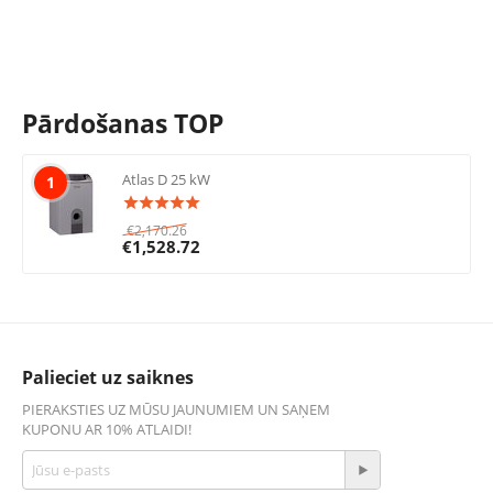
Pārdošanas TOP
Atlas D 25 kW
1
€
2,170.26
€
1,528.72
Palieciet uz saiknes
PIERAKSTIES UZ MŪSU JAUNUMIEM UN SAŅEM
KUPONU AR 10% ATLAIDI!