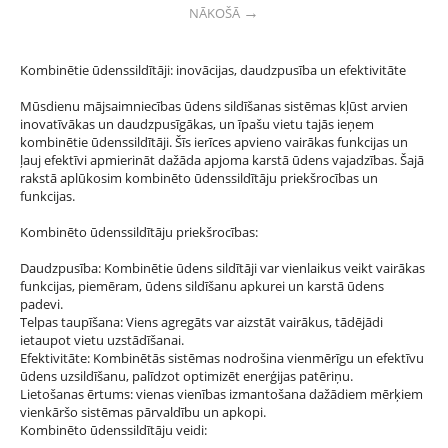
NĀKOŠĀ
Kombinētie ūdenssildītāji: inovācijas, daudzpusība un efektivitāte
Mūsdienu mājsaimniecības ūdens sildīšanas sistēmas kļūst arvien
inovatīvākas un daudzpusīgākas, un īpašu vietu tajās ieņem
kombinētie ūdenssildītāji. Šīs ierīces apvieno vairākas funkcijas un
ļauj efektīvi apmierināt dažāda apjoma karstā ūdens vajadzības. Šajā
rakstā aplūkosim kombinēto ūdenssildītāju priekšrocības un
funkcijas.
Kombinēto ūdenssildītāju priekšrocības:
Daudzpusība: Kombinētie ūdens sildītāji var vienlaikus veikt vairākas
funkcijas, piemēram, ūdens sildīšanu apkurei un karstā ūdens
padevi.
Telpas taupīšana: Viens agregāts var aizstāt vairākus, tādējādi
ietaupot vietu uzstādīšanai.
Efektivitāte: Kombinētās sistēmas nodrošina vienmērīgu un efektīvu
ūdens uzsildīšanu, palīdzot optimizēt enerģijas patēriņu.
Lietošanas ērtums: vienas vienības izmantošana dažādiem mērķiem
vienkāršo sistēmas pārvaldību un apkopi.
Kombinēto ūdenssildītāju veidi: