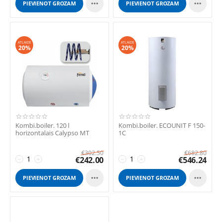


PIEVIENOT GROZAM
PIEVIENOT GROZAM
ATLAIDE
ATLAIDE
20%
20%
Kombi.boiler. 120 l
Kombi.boiler. ECOUNIT F 150-
horizontalais Calypso MT
1C
€
302.50
€
682.80
€
242.00
€
546.24
−
+
−
+


PIEVIENOT GROZAM
PIEVIENOT GROZAM