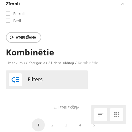
Zīmoli
Ferroli
Beril
ATGRIEŠANA
Kombinētie
/
/
/
Kombinētie
Uz sākumu
Kategorijas
Ūdens sildītāji

Filters
IEPRIEKŠĒJA


1
2
3
4
5