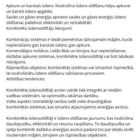
Apkure un karstais ūdens: Nodrošina ūdens sildīšanu telpu apkurei
un karstā ūdens apgādei.
Saules un gāzes enerģija: apvieno saules un gāzes enerģiju ūdens
sildīšanai, palielinot efektivitāti un rentabilitāti.
Kombinēto ūdenssildītāju lietojumi:
Kombināciju sistēmas ir ideāli piemērotas dzīvojamām mājām, kurās
nepieciešams gan karstais ūdens, gan apkure.
Komerciālajos nolūkos: Lielās ēkās un birojos, kur nepieciešamas
dažādas apkures sistēmas, kombinētie ūdenssildītāji var būt labākais
risinājums.
Rūpniecības objektos: Kombinētās sistēmas var izmantot rūpniecībā,
lai nodrošinātu ūdens sildīšanu ražošanas procesiem.
Attīstības tendences:
Kombinētie ūdenssildītāji arvien vairāk tiek integrēti ar viedām
vadības sistēmām, lai optimizētu iekārtas darbību.
Vides aspekti: Izstrādātāji cenšas radīt videi draudzīgākas
kombinētās sistēmas, kas izmanto atjaunojamos enerģijas avotus.
Kombinētie ūdenssildītāji ir ūdens sildīšanas jaunums, kas nodrošina
daudzpusību, efektivitāti un resursu taupīšanu. To daudzpusība un
spēja kombinēt dažādus enerģijas avotus padara tos par ideālu izvēli
modernām mājām, birojiem un rūpniecības objektiem.