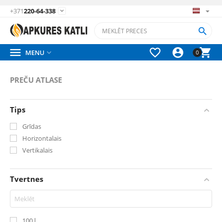
+371
220-64-338






MENU

0
PREČU ATLASE
Tips
Grīdas
Horizontalais
Vertikalais
Tvertnes
100 l