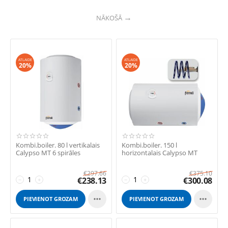
NĀKOŠĀ
ATLAIDE
ATLAIDE
20%
20%
Kombi.boiler. 80 l vertikalais
Kombi.boiler. 150 l
Calypso MT 6 spirāles
horizontalais Calypso MT
€
297.66
€
375.10
€
238.13
€
300.08
−
+
−
+


PIEVIENOT GROZAM
PIEVIENOT GROZAM