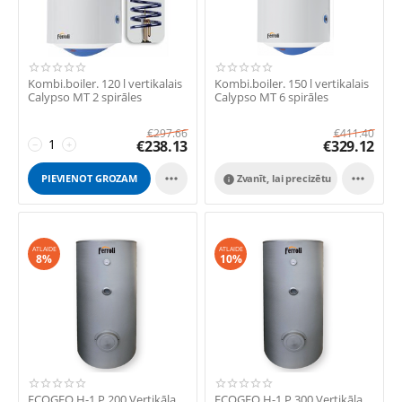
Kombi.boiler. 120 l vertikalais
Kombi.boiler. 150 l vertikalais
Calypso MT 2 spirāles
Calypso MT 6 spirāles
€
297.66
€
411.40
€
238.13
€
329.12
−
+


PIEVIENOT GROZAM
Zvanīt, lai precizētu

ATLAIDE
ATLAIDE
8%
10%
ECOGEO H-1 P 200 Vertikāla
ECOGEO H-1 P 300 Vertikāla