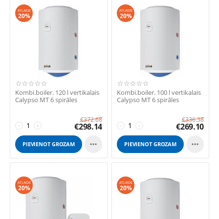
ATLAIDE
ATLAIDE
20%
20%
Kombi.boiler. 120 l vertikalais
Kombi.boiler. 100 l vertikalais
Calypso MT 6 spirāles
Calypso MT 6 spirāles
€
372.68
€
336.38
€
298.14
€
269.10
−
+
−
+


PIEVIENOT GROZAM
PIEVIENOT GROZAM
ATLAIDE
ATLAIDE
20%
20%