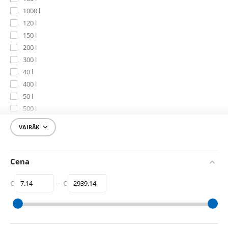
1000 l
120 l
150 l
200 l
300 l
40 l
400 l
50 l
500 l
80 l

VAIRĀK
Cena
€
–
€
‎€
7.14
‎€
2939.14