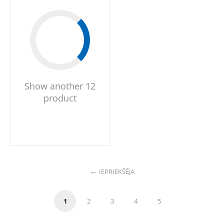
Show another 12
product
IEPRIEKŠĒJA
1
2
3
4
5