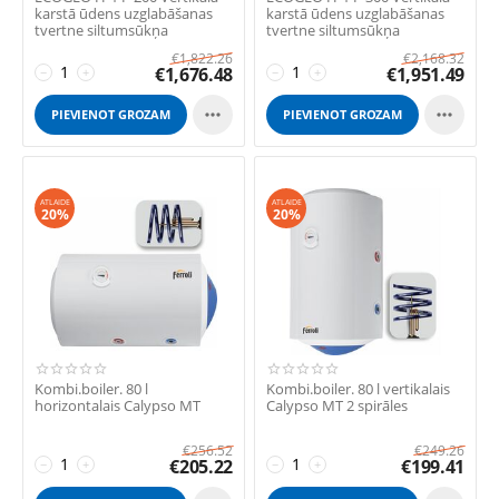
karstā ūdens uzglabāšanas
karstā ūdens uzglabāšanas
tvertne siltumsūkņa
tvertne siltumsūkņa
izmantošanai a...
izmantošanai a...
€
1,822.26
€
2,168.32
€
1,676.48
€
1,951.49
−
+
−
+


PIEVIENOT GROZAM
PIEVIENOT GROZAM
ATLAIDE
ATLAIDE
20%
20%
Kombi.boiler. 80 l
Kombi.boiler. 80 l vertikalais
horizontalais Calypso MT
Calypso MT 2 spirāles
€
256.52
€
249.26
€
205.22
€
199.41
−
+
−
+