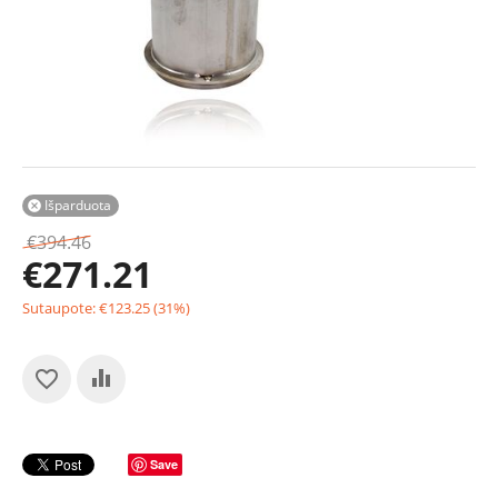
Išparduota

€
394.46
€
271.21
Sutaupote:
€
123.25
(
31
%)
Save