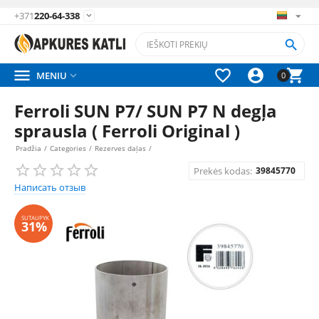
+371
220-64-338






MENIU

0
Ferroli SUN P7/ SUN P7 N degļa
sprausla ( Ferroli Original )
Pradžia
/
Categories
/
Rezerves daļas
/
Prekės kodas:
39845770
Написать отзыв
SUTAUPYK
31%