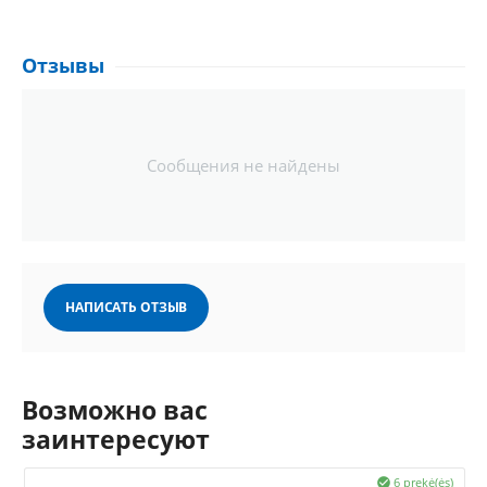
Отзывы
Сообщения не найдены
НАПИСАТЬ ОТЗЫВ
Возможно вас
заинтересуют
6 prekė(ės)
