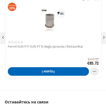
SUTAUPYK
23%

Ferroli SUN P7/ SUN P7 N degļa sprausla ( Restaurēta)
E
€
111.32
€
85.72

Į KREPŠELĮ
Оставайтесь на связи