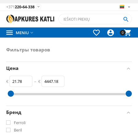
+371
220-64-338






MENIU

0
Фильтры товаров
Цена
€
–
€
‎€
21.78
‎€
4447.18
Бренд
Ferroli
Beril