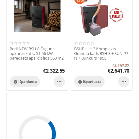
15%
Beril NEW BSH 8 Čuguna
BSHPellet 3 Komplekts
apkures katls, 51-56 kW
Granulu katls BSH 3 + SUN P7
paredzēts apsildīt līdz 560 m2
N + Bunkurs 195L
platībai.
€
3,107.88
€
2,322.55
€
2,641.70


Išparduota
Išparduota

