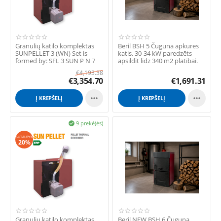
Granulių katilo komplektas
Beril BSH 5 Čuguna apkures
SUNPELLET 3 (WN) Set is
katls, 30-34 kW paredzēts
formed by: SFL 3 SUN P N 7
apsildīt līdz 340 m2 platībai.
Pellet do...
€
4,193.38
€
3,354.70
€
1,691.31


Į KREPŠELĮ
Į KREPŠELĮ
9 prekė(ės)

SUTAUPYK
20%
Granulių katilo komplektas
Beril NEW BSH 6 Čuguna