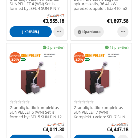
SUNPELLET 4 (WN) Set is
apkures katls, 36-41 kW
formed by: SFL 4 SUN P N 7
paredzēts apsildīt līdz 410 m2
Pellet do...
platībai.
€
4,443.97
€
3,555.18
€
1,897.56


Į KREPŠELĮ
Išparduota

3 prekė(ės)
19 prekė(ės)


SUTAUPYK
SUTAUPYK
20%
20%
Granulių katilo komplektas
Granulių katilo komplektas
SUNPELLET 5 (WN) Set is
SUNPELLET 7 (WN)
formed by: SFL 5 SUN P N 12
Komplektu veido: SFL 7 SUN
Pellet d...
P N 12 Granulu d...
€
5,014.12
€
5,558.98
€
4,011.30
€
4,447.18