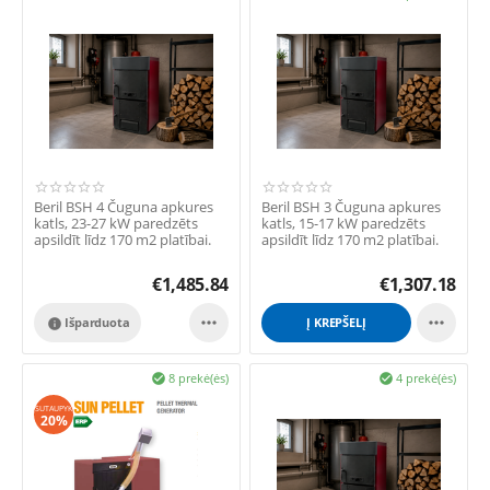
Beril BSH 4 Čuguna apkures
Beril BSH 3 Čuguna apkures
katls, 23-27 kW paredzēts
katls, 15-17 kW paredzēts
apsildīt līdz 170 m2 platībai.
apsildīt līdz 170 m2 platībai.
€
1,485.84
€
1,307.18


Išparduota
Į KREPŠELĮ

8 prekė(ės)
4 prekė(ės)


SUTAUPYK
20%