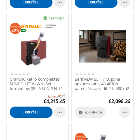


Į KREPŠELĮ
Į KREPŠELĮ
3 prekė(ės)

SUTAUPYK
20%
Granulių katilo komplektas
Beril NEW BSH 7 Čuguna
SUNPELLET 6 (WN) Set is
apkures katls, 43-48 kW
formed by: SFL 6 SUN P N 12
paredzēts apsildīt līdz 480 m2
Pellet d...
platībai.
€
5,269.31
€
4,215.45
€
2,096.26


Į KREPŠELĮ
Išparduota

SUTAUPYK