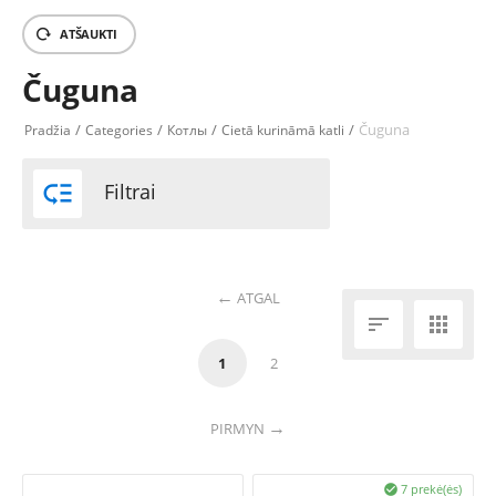
ATŠAUKTI
Čuguna
/
/
/
/
Čuguna
Pradžia
Categories
Котлы
Cietā kurināmā katli

Filtrai
ATGAL


1
2
PIRMYN
7 prekė(ės)
