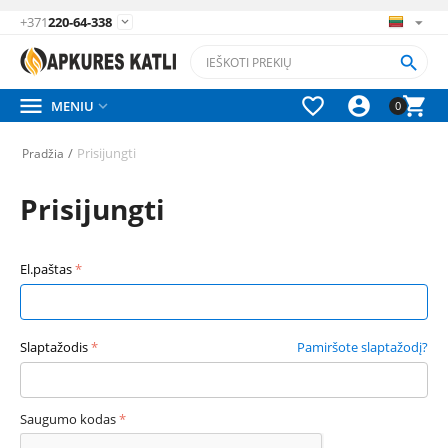
+371
220-64-338






MENIU

0
/
Prisijungti
Pradžia
Prisijungti
El.paštas
Slaptažodis
Pamiršote slaptažodį?
Saugumo kodas