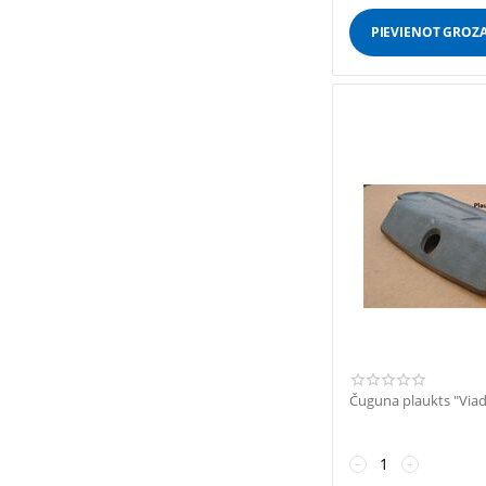
PIEVIENOT GROZ
Čuguna plaukts "Viad
−
+