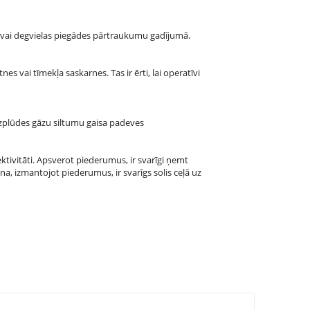
nas vai degvielas piegādes pārtraukumu gadījumā.
s vai tīmekļa saskarnes. Tas ir ērti, lai operatīvi
izplūdes gāzu siltumu gaisa padeves
ktivitāti. Apsverot piederumus, ir svarīgi ņemt
a, izmantojot piederumus, ir svarīgs solis ceļā uz