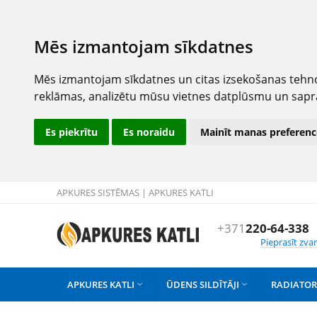
Mēs izmantojam sīkdatnes
Mēs izmantojam sīkdatnes un citas izsekošanas tehno
reklāmas, analizētu mūsu vietnes datplūsmu un sapr
Es piekrītu
Es noraidu
Mainīt manas preferenc
APKURES SISTĒMAS | APKURES KATLI
+371
220-64-338
Pieprasīt zva
APKURES KATLI
ŪDENS SILDĪTĀJI
RADIATOR

