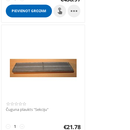

PIEVIENOT GROZAM
Čuguna plaukts "Sekciju"
€
21.78
−
+