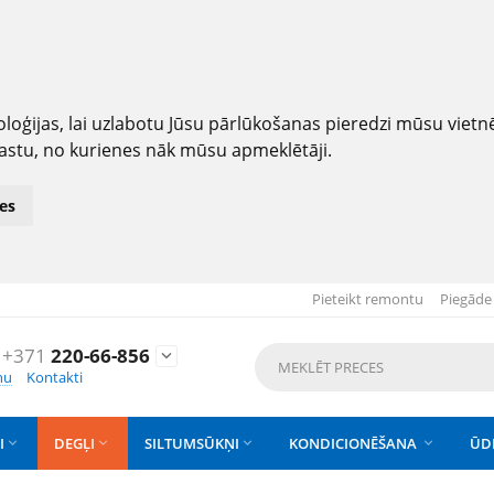
loģijas, lai uzlabotu Jūsu pārlūkošanas pieredzi mūsu viet
astu, no kurienes nāk mūsu apmeklētāji.
es
Pieteikt remontu
Piegāde
+371
220-66-856

nu
Kontakti
I
DEGĻI
SILTUMSŪKŅI
KONDICIONĒŠANA
ŪD



