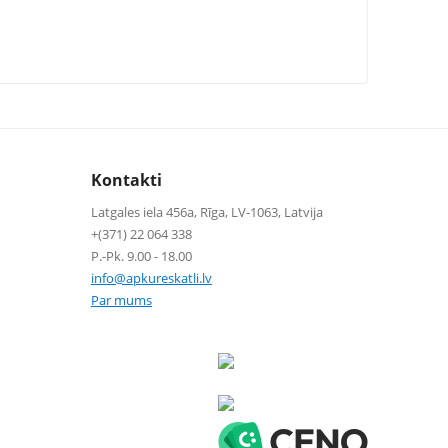
Kontakti
Latgales iela 456a, Rīga, LV-1063, Latvija
+(371) 22 064 338
P.-Pk. 9.00 - 18.00
info@apkureskatli.lv
Par mums