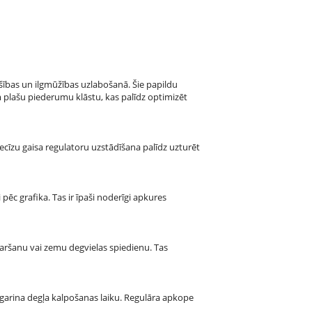
ības un ilgmūžības uzlabošanā. Šie papildu
 plašu piederumu klāstu, kas palīdz optimizēt
ecīzu gaisa regulatoru uzstādīšana palīdz uzturēt
pēc grafika. Tas ir īpaši noderīgi apkures
ršanu vai zemu degvielas spiedienu. Tas
agarina degļa kalpošanas laiku. Regulāra apkope