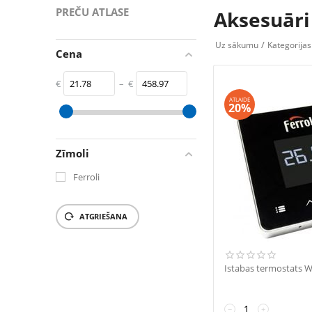
PREČU ATLASE
Aksesuāri
/
Uz sākumu
Kategorijas
Cena
€
–
€
ATLAIDE
20%
‎€
21.78
‎€
458.97
Zīmoli
Ferroli
ATGRIEŠANA
Istabas termostats 
−
+