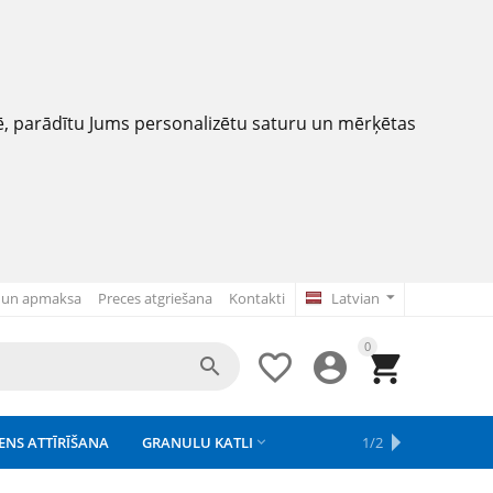
nē, parādītu Jums personalizētu saturu un mērķētas
 un apmaksa
Preces atgriešana
Kontakti
Latvian
0




ENS ATTĪRĪŠANA
GRANULU KATLI
APSAISTE
REZERVES DAĻAS
APGAISMOJUMS
1/2



