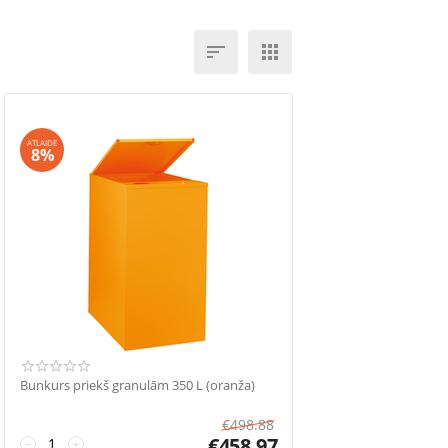


ATLAIDE
8%
Bunkurs priekš granulām 350 L (oranža)
€
498.88
€
458.97
−
+