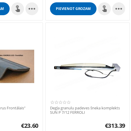


AM
PIEVIENOT GROZAM
rus Frontālais"
Degļa granulu padeves šneka komplekts
SUN P 7/12 FERROLI
€
23.60
€
313.39