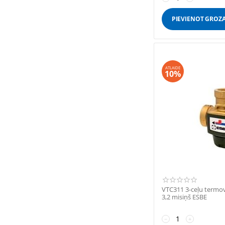
PIEVIENOT GROZ
ATLAIDE
10%
VTC311 3-ceļu termov
3,2 misiņš ESBE
−
+