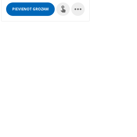

PIEVIENOT GROZAM