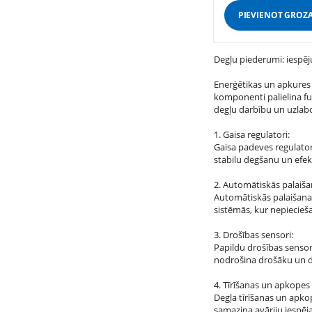
PIEVIENOT GROZ
Degļu piederumi: iespēj
Enerģētikas un apkures 
komponenti palielina fu
degļu darbību un uzlabot
1. Gaisa regulatori:
Gaisa padeves regulator
stabilu degšanu un efek
2. Automātiskās palaiša
Automātiskās palaišanas 
sistēmās, kur nepiecie
3. Drošības sensori:
Papildu drošības senso
nodrošina drošāku un d
4. Tīrīšanas un apkopes
Degļa tīrīšanas un apko
samazina avāriju iespē