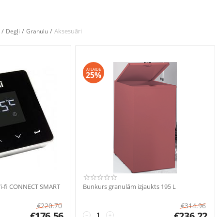
/
/
/
Aksesuāri
Degļi
Granulu
ATLAIDE
25%
Wi-fi CONNECT SMART
Bunkurs granulām izjaukts 195 L
€
220.70
€
314.96
€
176.56
€
236.22
−
+