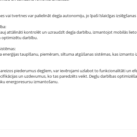
es vai tvertnes var palielināt degļa autonomiju, jo īpaši īslaicīgas izslēgša
ība:
uj attālināti kontrolēt un uzraudzīt degļa darbību, izmantojot mobilās lietotne
 optimizētu darbību.
sistēmas:
ina enerģijas taupīšanu, piemēram, siltuma atgūšanas sistēmas, kas izmanto 
areizos piederumus degļiem, var ievērojami uzlabot to funkcionalitāti un efe
cifikācijas un uzdevumus, ko tas paredzēts veikt. Degļu darbības optimizēšan
īgāku energoresursu izmantošanu.