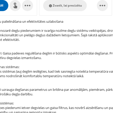


AM
Zvanīt, lai precizētu

u palielināšana un efektivitātes uzlabošana
nozarē degļu piederumiem ir svarīga nozīme degļu sistēmu veiktspējas, droš
nkcionalitāti un pielāgo degļus dažādiem lietojumiem. Šajā rakstā aplūkosim
 efektivitāti.
i: Gaisa padeves regulēšana deglim ir būtisks aspekts optimālai degšanai. Pr
tīvu degvielas izmantošanu.
nas sistēmas:
sistēmas ļauj deglim ieslēgties, kad tiek sasniegta noteikta temperatūra vai 
šams nodrošināt komfortablu temperatūru noteiktā laikā.
ri uzrauga degšanas parametrus un brīdina par anomālijām, piemēram, pārka
rošāku degļa darbību.
 sistēmas:
pes piederumi ietver degvielas un gaisa filtrus, kas novērš aizsērēšanu un p
jamību un samazina remonta izmaksas.