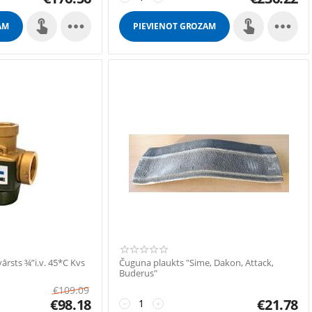


AM
PIEVIENOT GROZAM
ārsts ¾”i.v. 45*C Kvs
Čuguna plaukts "Sime, Dakon, Attack,
Buderus"
€
109.09
€
98.18
€
21.78
−
+