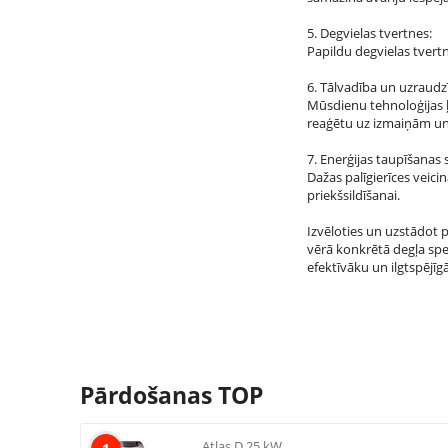
5. Degvielas tvertnes:
Papildu degvielas tvertn
6. Tālvadība un uzraudz
Mūsdienu tehnoloģijas ļa
reaģētu uz izmaiņām un
7. Enerģijas taupīšanas 
Dažas palīgierīces veic
priekšsildīšanai.
Izvēloties un uzstādot p
vērā konkrētā degļa spe
efektīvāku un ilgtspēj
Pārdošanas TOP
Atlas D 25 kW