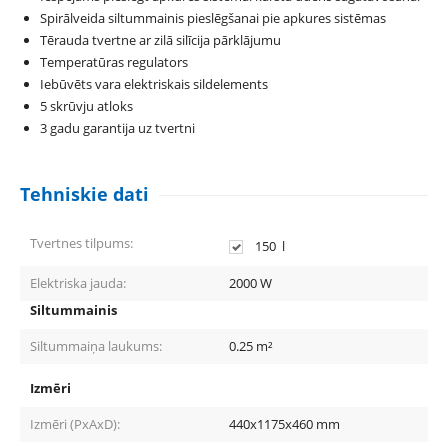
Spirālveida siltummainis pieslēgšanai pie apkures sistēmas
Tērauda tvertne ar zilā silīcija pārklājumu
Temperatūras regulators
Iebūvēts vara elektriskais sildelements
5 skrūvju atloks
3 gadu garantija uz tvertni
Tehniskie dati
Tvertnes tilpums:
150
l
Elektriska jauda:
2000
W
Siltummainis
Siltummaiņa laukums:
0.25
m²
Izmēri
Izmēri (PxAxD):
440x1175x460
mm