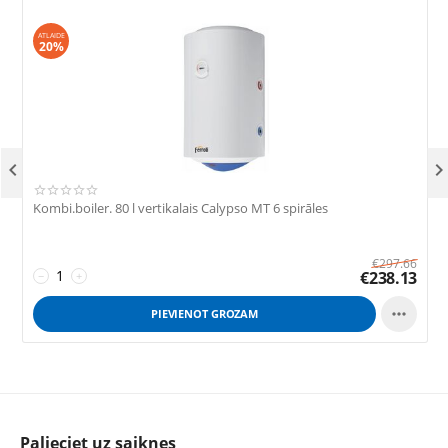
ATLAIDE
20%

Kombi.boiler. 80 l vertikalais Calypso MT 6 spirāles
K
€
297.66
€
238.13
−
+

PIEVIENOT GROZAM
Palieciet uz saiknes