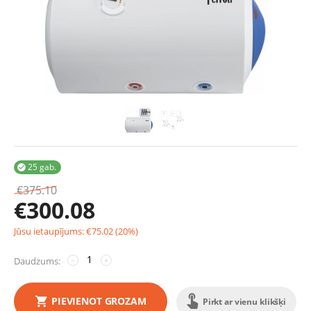
25 gab.

€
375.10
€
300.08
Jūsu ietaupījums:
€
75.02
(
20
%)
Daudzums:
−
+
PIEVIENOT GROZAM
Pirkt ar vienu klikšķi