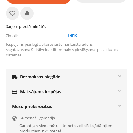
Saņem preci 5 minūtēs
Ferroli
Zīmoli
Iespējams pieslēgt apkures sistēmai karstā ūdens
sagatavošanaiSpirālveida siltummainis pieslēgšanai pie apkures
sistēmas

Bezmaksas piegāde

Maksājums iespējas
Mūsu priekšrocības
24 mēnešu garantija

Garantija visiem mūsu interneta veikalā iegādātajiem
produktiem ir 24 mēneši