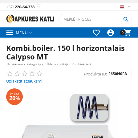
+371
220-64-338






MENU

0
Kombi.boiler. 150 l horizontalais
Calypso MT
Uz sākumu
/
Kategorijas
/
Ūdens sildītāji
/
Kombinētie
/
Produkta ID:
E650N0EA
Uzrakstīt atsauksmi
ATLAIDE
20%