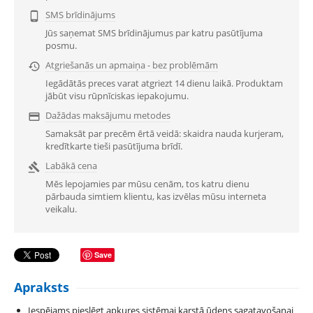
SMS brīdinājums

Jūs saņemat SMS brīdinājumus par katru pasūtījuma
posmu.
Atgriešanās un apmaiņa - bez problēmām

Iegādātās preces varat atgriezt 14 dienu laikā. Produktam
jābūt visu rūpnīciskas iepakojumu.
Dažādas maksājumu metodes

Samaksāt par precēm ērtā veidā: skaidra nauda kurjeram,
kredītkarte tieši pasūtījuma brīdī.
Labākā cena

Mēs lepojamies par mūsu cenām, tos katru dienu
pārbauda simtiem klientu, kas izvēlas mūsu interneta
veikalu.
Save
Apraksts
Iespējams pieslēgt apkures sistēmai karstā ūdens sagatavošanai