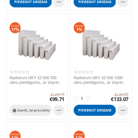


PIEVIENOT GROZAM
PIEVIENOT GROZAM
ATLAIDE
ATLAIDE
17%
1%
Radiators GR F 33 500 700
Radiators GR F 33 500 1000
sānu pieslēgums., ar stiprin.
sānu pieslēgums., ar stiprin.
€
120.13
€
135.02
€
99.71
€
133.07
−
+


Zvanīt, lai precizētu
PIEVIENOT GROZAM

ATLAIDE
ATLAIDE
17%
17%