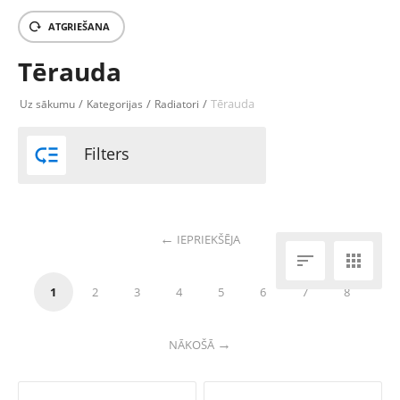
ATGRIEŠANA
Tērauda
/
/
/
Tērauda
Uz sākumu
Kategorijas
Radiatori

Filters
IEPRIEKŠĒJA


1
2
3
4
5
6
7
8
NĀKOŠĀ