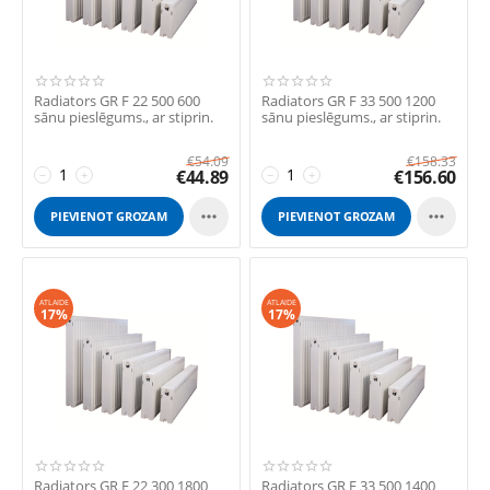
Radiators GR F 22 500 600
Radiators GR F 33 500 1200
sānu pieslēgums., ar stiprin.
sānu pieslēgums., ar stiprin.
€
54.09
€
158.33
€
44.89
€
156.60
−
+
−
+


PIEVIENOT GROZAM
PIEVIENOT GROZAM
ATLAIDE
ATLAIDE
17%
17%
Radiators GR F 22 300 1800
Radiators GR F 33 500 1400