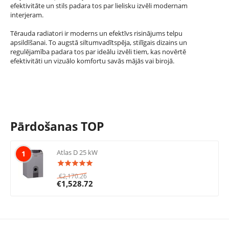
efektivitāte un stils padara tos par lielisku izvēli modernam
interjeram.
Tērauda radiatori ir moderns un efektīvs risinājums telpu
apsildīšanai. To augstā siltumvadītspēja, stilīgais dizains un
regulējamība padara tos par ideālu izvēli tiem, kas novērtē
efektivitāti un vizuālo komfortu savās mājās vai birojā.
Pārdošanas TOP
Atlas D 25 kW
1
€
2,170.26
€
1,528.72