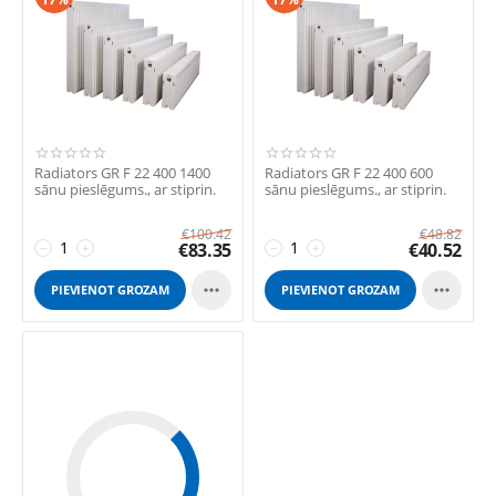
Radiators GR F 22 400 1400
Radiators GR F 22 400 600
sānu pieslēgums., ar stiprin.
sānu pieslēgums., ar stiprin.
€
100.42
€
48.82
€
83.35
€
40.52
−
+
−
+


PIEVIENOT GROZAM
PIEVIENOT GROZAM