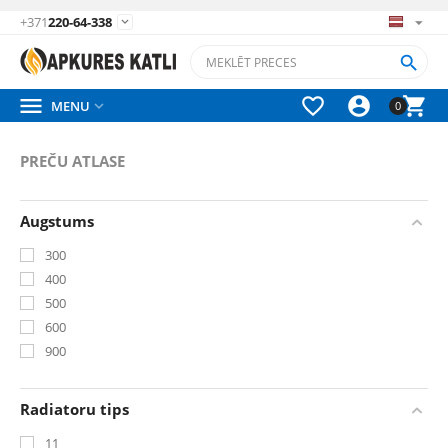
+371
220-64-338






MENU

0
PREČU ATLASE
Augstums
300
400
500
600
900
Radiatoru tips
11