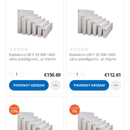
Radiators GR F 33 300 1400
Radiators GR F 33 300 1000
sānu pieslēgums., ar stiprin.
sānu pieslēgums., ar stiprin.
€
150.69
€
112.61
−
+
−
+


PIEVIENOT GROZAM
PIEVIENOT GROZAM
ATLAIDE
ATLAIDE
17%
1%