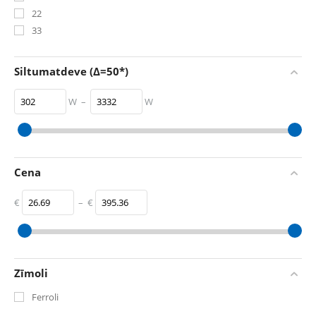
22
33
Siltumatdeve (Δ=50*)
W
–
W
302
W
3332
W
Cena
€
–
€
‎€
26.69
‎€
395.36
Zīmoli
Ferroli