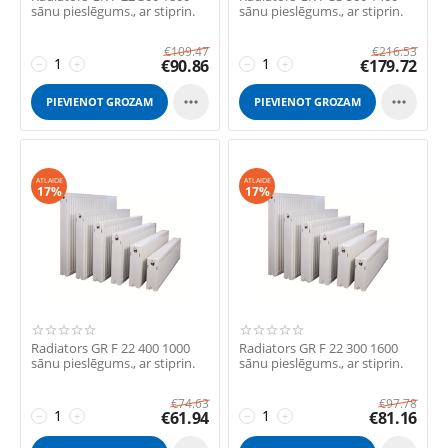
sānu pieslēgums., ar stiprin.
sānu pieslēgums., ar stiprin.
€
109.47
€
216.53
€
90.86
€
179.72
−
+
−
+


PIEVIENOT GROZAM
PIEVIENOT GROZAM
ATLAIDE
ATLAIDE
17%
17%
Radiators GR F 22 400 1000
Radiators GR F 22 300 1600
sānu pieslēgums., ar stiprin.
sānu pieslēgums., ar stiprin.
€
74.63
€
97.78
€
61.94
€
81.16
−
+
−
+