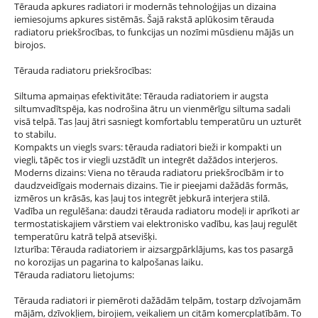
Tērauda apkures radiatori ir modernās tehnoloģijas un dizaina
iemiesojums apkures sistēmās. Šajā rakstā aplūkosim tērauda
radiatoru priekšrocības, to funkcijas un nozīmi mūsdienu mājās un
birojos.
Tērauda radiatoru priekšrocības:
Siltuma apmaiņas efektivitāte: Tērauda radiatoriem ir augsta
siltumvadītspēja, kas nodrošina ātru un vienmērīgu siltuma sadali
visā telpā. Tas ļauj ātri sasniegt komfortablu temperatūru un uzturēt
to stabilu.
Kompakts un viegls svars: tērauda radiatori bieži ir kompakti un
viegli, tāpēc tos ir viegli uzstādīt un integrēt dažādos interjeros.
Moderns dizains: Viena no tērauda radiatoru priekšrocībām ir to
daudzveidīgais modernais dizains. Tie ir pieejami dažādās formās,
izmēros un krāsās, kas ļauj tos integrēt jebkurā interjera stilā.
Vadība un regulēšana: daudzi tērauda radiatoru modeļi ir aprīkoti ar
termostatiskajiem vārstiem vai elektronisko vadību, kas ļauj regulēt
temperatūru katrā telpā atsevišķi.
Izturība: Tērauda radiatoriem ir aizsargpārklājums, kas tos pasargā
no korozijas un pagarina to kalpošanas laiku.
Tērauda radiatoru lietojums:
Tērauda radiatori ir piemēroti dažādām telpām, tostarp dzīvojamām
mājām, dzīvokļiem, birojiem, veikaliem un citām komercplatībām. To