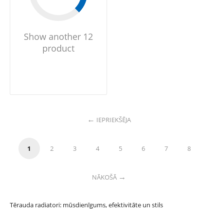
Show another 12
product
IEPRIEKŠĒJA
1
2
3
4
5
6
7
8
NĀKOŠĀ
Tērauda radiatori: mūsdienīgums, efektivitāte un stils