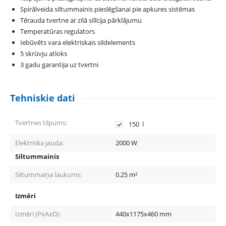
Spirālveida siltummainis pieslēgšanai pie apkures sistēmas
Tērauda tvertne ar zilā silīcija pārklājumu
Temperatūras regulators
Iebūvēts vara elektriskais sildelements
5 skrūvju atloks
3 gadu garantija uz tvertni
Tehniskie dati
Tvertnes tilpums:
150
l
Elektriska jauda:
2000
W
Siltummainis
Siltummaiņa laukums:
0.25
m²
Izmēri
Izmēri (PxAxD):
440x1175x460
mm