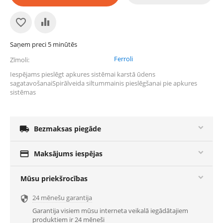
Saņem preci 5 minūtēs
Ferroli
Zīmoli
Iespējams pieslēgt apkures sistēmai karstā ūdens
sagatavošanaiSpirālveida siltummainis pieslēgšanai pie apkures
sistēmas

Bezmaksas piegāde

Maksājums iespējas
Mūsu priekšrocības
24 mēnešu garantija

Garantija visiem mūsu interneta veikalā iegādātajiem
produktiem ir 24 mēneši