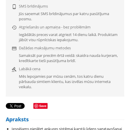
SMS brīdinājums

Jūs saņemat SMS brīdinājumus par katru pasūtījuma
posmu.
Atgriešanās un apmaiņa - bez problēmām

Iegādātās preces varat atgriezt 14 dienu laikā. Produktam
jābūt visu rūpnīciskas iepakojumu.
Dažādas maksājumu metodes

Samaksāt par precēm ērtā veidā: skaidra nauda kurjeram,
kredītkarte tieši pasūtījuma brīdī.
Labākā cena

Mēs lepojamies par mūsu cenām, tos katru dienu
pārbauda simtiem klientu, kas izvēlas mūsu interneta
veikalu.
Save
Apraksts
Iespējams pieslēgt apkures sistēmai karstā ūdens sagatavošanai