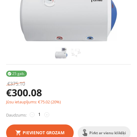
25 gab.

€
375.10
€
300.08
Jūsu ietaupījums:
€
75.02
(
20
%)
Daudzums:
−
+
PIEVIENOT GROZAM
Pirkt ar vienu klikšķi