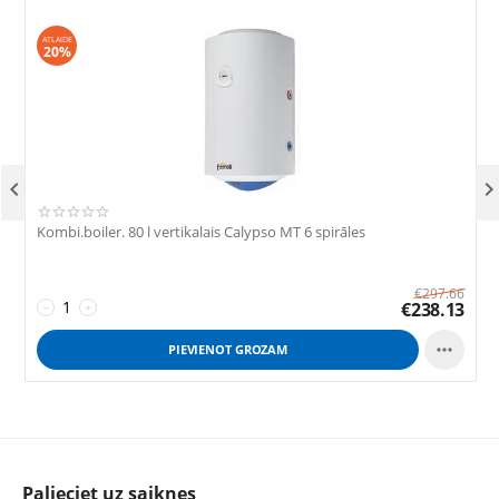
ATLAIDE
20%

Kombi.boiler. 80 l vertikalais Calypso MT 6 spirāles
K
€
297.66
€
238.13
−
+

PIEVIENOT GROZAM
Palieciet uz saiknes