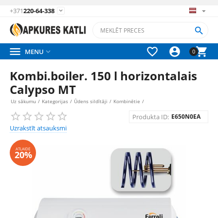
+371
220-64-338






MENU

0
Kombi.boiler. 150 l horizontalais
Calypso MT
Uz sākumu
/
Kategorijas
/
Ūdens sildītāji
/
Kombinētie
/
Produkta ID:
E650N0EA
Uzrakstīt atsauksmi
ATLAIDE
20%