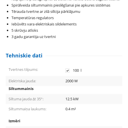
Spirālveida siltummainis pieslēgšanai pie apkures sistēmas
Tērauda tvertne ar zilā silīcija pārklājumu
Temperatūras regulators
Iebūvēts vara elektriskais sildelements
5 skrūvju atloks
3 gadu garantija uz tvertni
Tehniskie dati
Tvertnes tilpums:
100
l
Elektriska jauda:
2000
W
Siltummainis
Siltuma jauda Δt 35°:
12.5
kW
Siltummaiņa laukums:
0.4
m²
Izmēri