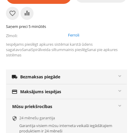
Saņem preci 5 minūtēs
Ferroli
Zīmoli
Iespējams pieslēgt apkures sistēmai karstā ūdens
sagatavošanaiSpirālveida siltummainis pieslēgšanai pie apkures
sistēmas

Bezmaksas piegāde

Maksājums iespējas
Mūsu priekšrocības
24 mēnešu garantija

Garantija visiem mūsu interneta veikalā iegādātajiem
produktiem ir 24 mēneši