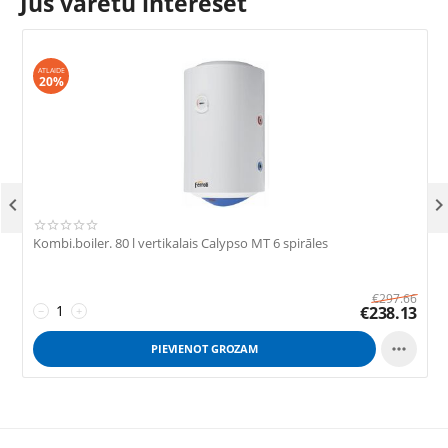
Jūs varētu interesēt
ATLAIDE
20%

Kombi.boiler. 80 l vertikalais Calypso MT 6 spirāles
K
€
297.66
€
238.13
−
+

PIEVIENOT GROZAM