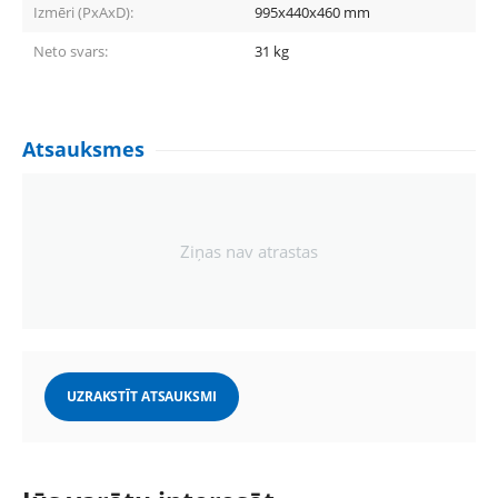
Izmēri (PxAxD):
995x440x460
mm
Neto svars:
31
kg
Atsauksmes
Ziņas nav atrastas
UZRAKSTĪT ATSAUKSMI