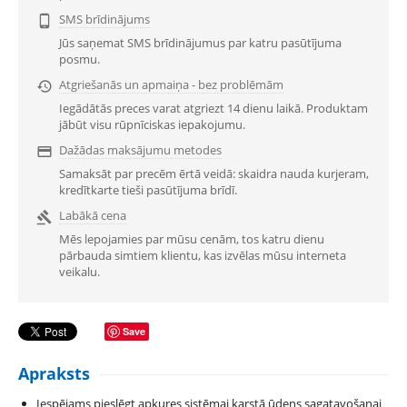
SMS brīdinājums

Jūs saņemat SMS brīdinājumus par katru pasūtījuma
posmu.
Atgriešanās un apmaiņa - bez problēmām

Iegādātās preces varat atgriezt 14 dienu laikā. Produktam
jābūt visu rūpnīciskas iepakojumu.
Dažādas maksājumu metodes

Samaksāt par precēm ērtā veidā: skaidra nauda kurjeram,
kredītkarte tieši pasūtījuma brīdī.
Labākā cena

Mēs lepojamies par mūsu cenām, tos katru dienu
pārbauda simtiem klientu, kas izvēlas mūsu interneta
veikalu.
Save
Apraksts
Iespējams pieslēgt apkures sistēmai karstā ūdens sagatavošanai