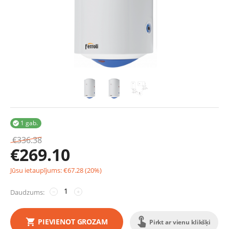
1 gab.

€
336.38
€
269.10
Jūsu ietaupījums:
€
67.28
(
20
%)
Daudzums:
−
+
PIEVIENOT GROZAM
Pirkt ar vienu klikšķi