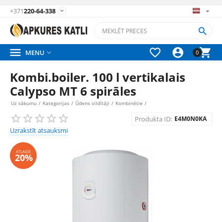
+371
220-64-338






MENU

0
Kombi.boiler. 100 l vertikalais
Calypso MT 6 spirāles
Uz sākumu
/
Kategorijas
/
Ūdens sildītāji
/
Kombinētie
/
Produkta ID:
E4M0N0KA
Uzrakstīt atsauksmi
ATLAIDE
20%