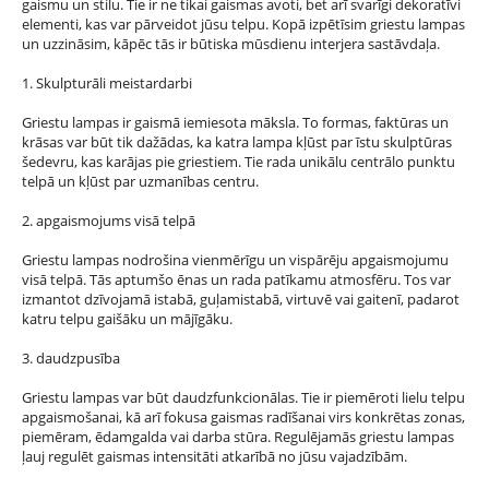
gaismu un stilu. Tie ir ne tikai gaismas avoti, bet arī svarīgi dekoratīvi
elementi, kas var pārveidot jūsu telpu. Kopā izpētīsim griestu lampas
un uzzināsim, kāpēc tās ir būtiska mūsdienu interjera sastāvdaļa.
1. Skulpturāli meistardarbi
Griestu lampas ir gaismā iemiesota māksla. To formas, faktūras un
krāsas var būt tik dažādas, ka katra lampa kļūst par īstu skulptūras
šedevru, kas karājas pie griestiem. Tie rada unikālu centrālo punktu
telpā un kļūst par uzmanības centru.
2. apgaismojums visā telpā
Griestu lampas nodrošina vienmērīgu un vispārēju apgaismojumu
visā telpā. Tās aptumšo ēnas un rada patīkamu atmosfēru. Tos var
izmantot dzīvojamā istabā, guļamistabā, virtuvē vai gaitenī, padarot
katru telpu gaišāku un mājīgāku.
3. daudzpusība
Griestu lampas var būt daudzfunkcionālas. Tie ir piemēroti lielu telpu
apgaismošanai, kā arī fokusa gaismas radīšanai virs konkrētas zonas,
piemēram, ēdamgalda vai darba stūra. Regulējamās griestu lampas
ļauj regulēt gaismas intensitāti atkarībā no jūsu vajadzībām.