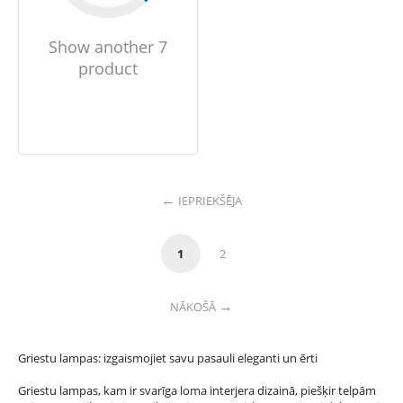
Show another 7
product
IEPRIEKŠĒJA
1
2
NĀKOŠĀ
Griestu lampas: izgaismojiet savu pasauli eleganti un ērti
Griestu lampas, kam ir svarīga loma interjera dizainā, piešķir telpām