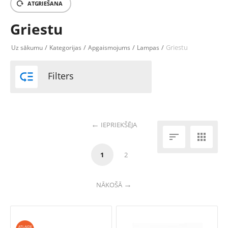
ATGRIEŠANA
Griestu
/
/
/
/
Griestu
Uz sākumu
Kategorijas
Apgaismojums
Lampas

Filters
IEPRIEKŠĒJA


1
2
NĀKOŠĀ
ATLAIDE