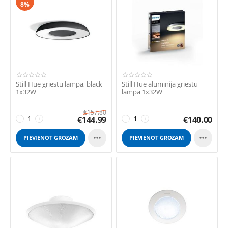
8%
Still Hue griestu lampa, black
Still Hue alumīnija griestu
1x32W
lampa 1x32W
€
157.80
€
144.99
€
140.00
−
+
−
+


PIEVIENOT GROZAM
PIEVIENOT GROZAM