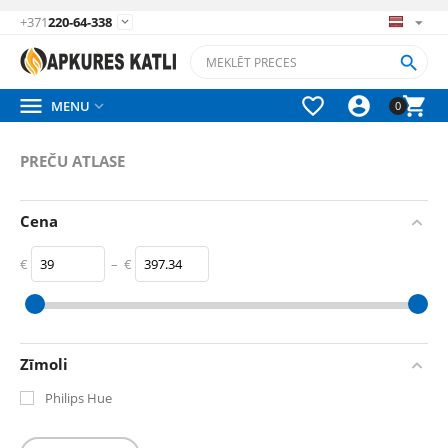
+371
220-64-338






MENU

0
PREČU ATLASE
Cena
€
–
€
‎€
39
‎€
397.34
Zīmoli
Philips Hue