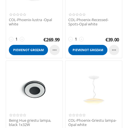
COL-Phoenix-lustra -Opal
COL-Phoenix-Recessed-
white
Spots-Opal white
€
269.99
€
39.00
−
+
−
+


PIEVIENOT GROZAM
PIEVIENOT GROZAM
Being Hue griestu lampa,
COL-Phoenix-Griestu lampa-
black 1x32W
Opal white