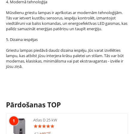
4. Modernā tehnoloģija
Mūsdienu griestu lampas ir aprīkotas ar modernām tehnoloģijām.
Tās var ietvert kustību sensorus, iespēju kontrolēt, izmantojot
viedtālruni vai balss komandas, un energoefektīvas LED gaismas, kas
palīdz samazināt enerģijas patēriņu un taupīt enerģiju.
5. Dizaina iespējas
Griestu lampas piedāvā daudz dizaina iespēju. Jūs varat izvēlēties
lampu, kas atbilst jūsu interjera krāsu paletei un stilam. Tās var būt
modernas, klasiskas, minimālisma vai pat ekstravagantas - izvēle ir
jūsu ziņā.
Pārdošanas TOP
Atlas D 25 kW
1
€
2,170.26