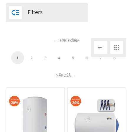

Filters
IEPRIEKŠĒJA


1
2
3
4
5
6
7
8
NĀKOŠĀ
ATLAIDE
ATLAIDE
20%
20%