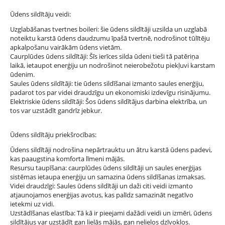
Ūdens sildītāju veidi:
Uzglabāšanas tvertnes boileri: šie ūdens sildītāji uzsilda un uzglabā
noteiktu karstā ūdens daudzumu īpašā tvertnē, nodrošinot tūlītēju
apkalpošanu vairākām ūdens vietām.
Caurplūdes ūdens sildītāji: Šīs ierīces silda ūdeni tieši tā patēriņa
laikā, ietaupot enerģiju un nodrošinot neierobežotu piekļuvi karstam
ūdenim.
Saules ūdens sildītāji: tie ūdens sildīšanai izmanto saules enerģiju,
padarot tos par videi draudzīgu un ekonomiski izdevīgu risinājumu.
Elektriskie ūdens sildītāji: Šos ūdens sildītājus darbina elektrība, un
tos var uzstādīt gandrīz jebkur.
Ūdens sildītāju priekšrocības:
Ūdens sildītāji nodrošina nepārtrauktu un ātru karstā ūdens padevi,
kas paaugstina komforta līmeni mājās.
Resursu taupīšana: caurplūdes ūdens sildītāji un saules enerģijas
sistēmas ietaupa enerģiju un samazina ūdens sildīšanas izmaksas.
Videi draudzīgi: Saules ūdens sildītāji un daži citi veidi izmanto
atjaunojamos enerģijas avotus, kas palīdz samazināt negatīvo
ietekmi uz vidi.
Uzstādīšanas elastība: Tā kā ir pieejami dažādi veidi un izmēri, ūdens
sildītājus var uzstādīt gan lielās mājās, gan nelielos dzīvokļos.