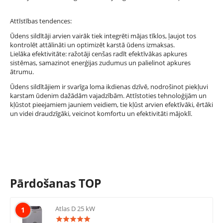
Attīstības tendences:
Ūdens sildītāji arvien vairāk tiek integrēti mājas tīklos, ļaujot tos
kontrolēt attālināti un optimizēt karstā ūdens izmaksas.
Lielāka efektivitāte: ražotāji cenšas radīt efektīvākas apkures
sistēmas, samazinot enerģijas zudumus un palielinot apkures
ātrumu.
Ūdens sildītājiem ir svarīga loma ikdienas dzīvē, nodrošinot piekļuvi
karstam ūdenim dažādām vajadzībām. Attīstoties tehnoloģijām un
kļūstot pieejamiem jauniem veidiem, tie kļūst arvien efektīvāki, ērtāki
un videi draudzīgāki, veicinot komfortu un efektivitāti mājoklī.
Pārdošanas TOP
Atlas D 25 kW
1