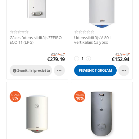
Gāzes ūdens sildītājs ZEFIRO
Ūdenssilditājs V-80 l
ECO 11 (LPG)
vertikālais Calypso
€
303.47
€
191.18
€
279.19
€
152.94
−
+


Zvanīt, lai precizētu
PIEVIENOT GROZAM

ATLAIDE
ATLAIDE
8%
10%