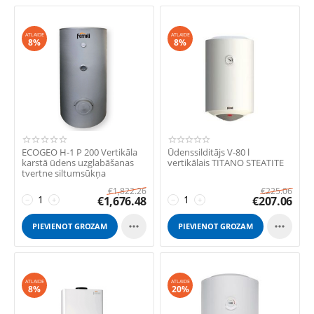
ATLAIDE
ATLAIDE
8%
8%
ECOGEO H-1 P 200 Vertikāla
Ūdenssilditājs V-80 l
karstā ūdens uzglabāšanas
vertikālais TITANO STEATITE
tvertne siltumsūkņa
izmantošanai a...
€
1,822.26
€
225.06
€
1,676.48
€
207.06
−
+
−
+


PIEVIENOT GROZAM
PIEVIENOT GROZAM
ATLAIDE
ATLAIDE
8%
20%