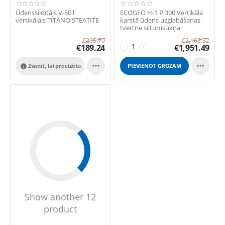
Ūdenssilditājs V-50 l
ECOGEO H-1 P 300 Vertikāla
vertikālais TITANO STEATITE
karstā ūdens uzglabāšanas
tvertne siltumsūkņa
izmantošanai a...
€
205.70
€
2,168.32
€
189.24
€
1,951.49
−
+


Zvanīt, lai precizētu
PIEVIENOT GROZAM

Show another 12
product