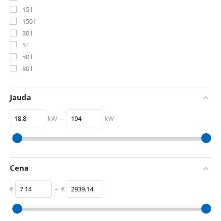
15 l
150 l
30 l
5 l
50 l
80 l
Jauda
kW
–
kW
18.8
kW
194
kW
Cena
€
–
€
‎€
7.14
‎€
2939.14