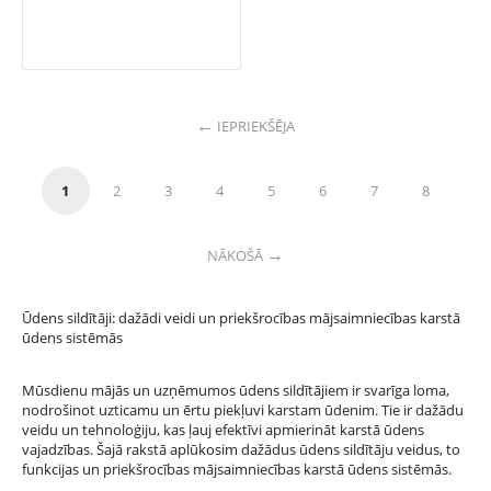
IEPRIEKŠĒJA
1
2
3
4
5
6
7
8
NĀKOŠĀ
Ūdens sildītāji: dažādi veidi un priekšrocības mājsaimniecības karstā
ūdens sistēmās
Mūsdienu mājās un uzņēmumos ūdens sildītājiem ir svarīga loma,
nodrošinot uzticamu un ērtu piekļuvi karstam ūdenim. Tie ir dažādu
veidu un tehnoloģiju, kas ļauj efektīvi apmierināt karstā ūdens
vajadzības. Šajā rakstā aplūkosim dažādus ūdens sildītāju veidus, to
funkcijas un priekšrocības mājsaimniecības karstā ūdens sistēmās.