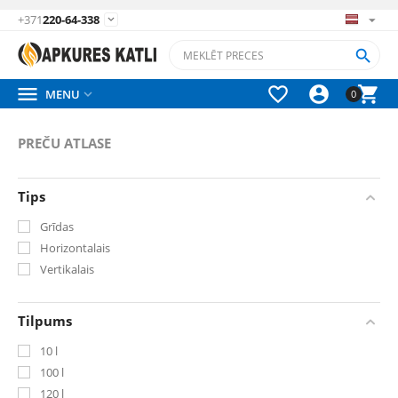
+371
220-64-338






MENU

0
PREČU ATLASE
Tips
Grīdas
Horizontalais
Vertikalais
Tilpums
10 l
100 l
120 l