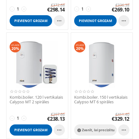
€
372.68
€
336.38
€
298.14
€
269.10
−
+
−
+


PIEVIENOT GROZAM
PIEVIENOT GROZAM
ATLAIDE
ATLAIDE
20%
20%
Kombi.boiler. 120 l vertikalais
Kombi.boiler. 150 l vertikalais
Calypso MT 2 spirāles
Calypso MT 6 spirāles
€
297.66
€
411.40
€
238.13
€
329.12
−
+


PIEVIENOT GROZAM
Zvanīt, lai precizētu
