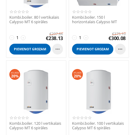
Kombi.boiler. 80 l vertikalais
Kombi.boiler. 150 l
Calypso MT 6 spirāles
horizontalais Calypso MT
€
297.66
€
375.10
€
238.13
€
300.08
−
+
−
+


PIEVIENOT GROZAM
PIEVIENOT GROZAM
ATLAIDE
ATLAIDE
20%
20%
Kombi.boiler. 120 l vertikalais
Kombi.boiler. 100 l vertikalais
Calypso MT 6 spirāles
Calypso MT 6 spirāles