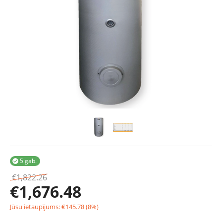
5 gab.

€
1,822.26
€
1,676.48
Jūsu ietaupījums:
€
145.78
(
8
%)