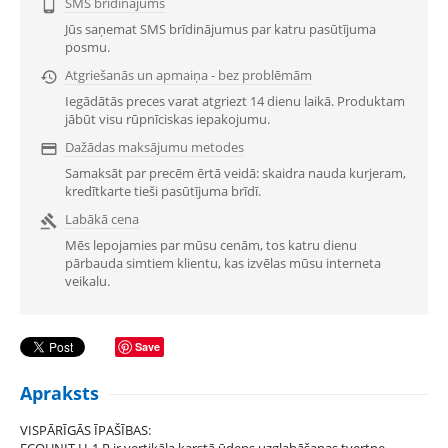
SMS brīdinājums

Jūs saņemat SMS brīdinājumus par katru pasūtījuma
posmu.
Atgriešanās un apmaiņa - bez problēmām

Iegādātās preces varat atgriezt 14 dienu laikā. Produktam
jābūt visu rūpnīciskas iepakojumu.
Dažādas maksājumu metodes

Samaksāt par precēm ērtā veidā: skaidra nauda kurjeram,
kredītkarte tieši pasūtījuma brīdī.
Labākā cena

Mēs lepojamies par mūsu cenām, tos katru dienu
pārbauda simtiem klientu, kas izvēlas mūsu interneta
veikalu.
Save
Apraksts
VISPĀRĪGĀS ĪPAŠĪBAS:
ECOUNIT H-1 P ir vertikāla karstā ūdens uzglabāšanas tvertne.