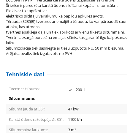
Šī ierīce ir paredzēta karstā ūdens sildīšanai kopā ar siltumsūkni.
Bloki var tikt aprīkoti ar
elektrisko sildītāju vairākumu kā papildu apkures avots.
Tērauda (S235JR) tvertnes ar emaljētu tēraudu, ko var pārbaudīt caur
atloku, kas atrodas
tvertnes apakšējā daļā un tiek aprīkots ar vienu fiksētu siltummaini.
Tvertni aizsargā porcelāna emaljas slānis, kas garantē ilgu kalpošanas
laiku.
Siltumizolācija tiek sasniegta ar tiešu uzputotu PU, 50 mm biezumā.
Ārējais apvalks tiek izgatavots no PVH.
Tehniskie dati
Tvertnes tilpums:
200
l
Siltummainis
Siltuma jauda Δt 35°:
47
kW
Karstā ūdens ražotspēja Δt 35°:
1100
l/h
Siltummaiņa laukums:
3
m²