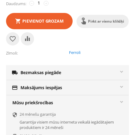
Daudzums:
−
+
PIEVIENOT GROZAM
Pirkt ar vienu klikšķi
Ferroli
Zīmoli

Bezmaksas piegāde

Maksājums iespējas
Mūsu priekšrocības
24 mēnešu garantija

Garantija visiem mūsu interneta veikalā iegādātajiem
produktiem ir 24 mēneši