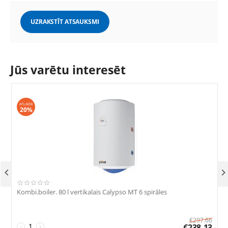
UZRAKSTĪT ATSAUKSMI
Jūs varētu interesēt
ATLAIDE
20%

Kombi.boiler. 80 l vertikalais Calypso MT 6 spirāles
K
€
297.66
€
238.13
−
+