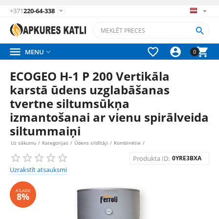
+371
220-64-338






MENU

0
ECOGEO H-1 P 200 Vertikāla
karstā ūdens uzglabāšanas
tvertne siltumsūkņa
izmantošanai ar vienu spirālveida
siltummaiņi
Uz sākumu
/
Kategorijas
/
Ūdens sildītāji
/
Kombinētie
/
Produkta ID:
0YRE3BXA
Uzrakstīt atsauksmi
ATLAIDE
8%