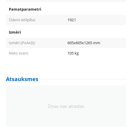
Pamatparametri
Ūdens ietilpība:
192
l
Izmēri
Izmēri (PxAxD):
605x605x1265
mm
Neto svars:
105
kg
Atsauksmes
Ziņas nav atrastas