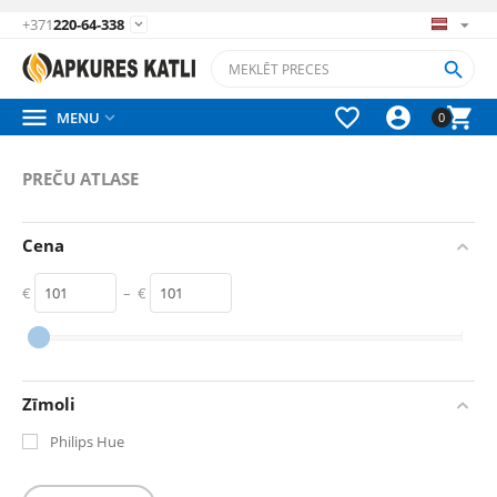
+371
220-64-338






MENU

0
PREČU ATLASE
Cena
€
–
€
‎€
101
‎€
101
Zīmoli
Philips Hue