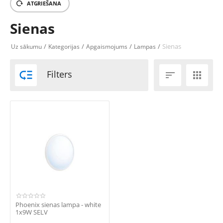
ATGRIEŠANA
Sienas
/
/
/
/
Sienas
Uz sākumu
Kategorijas
Apgaismojums
Lampas

Filters


Phoenix sienas lampa - white
1x9W SELV