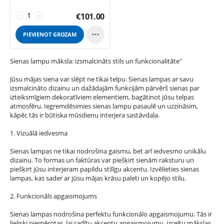
€
101.00
−
+

PIEVIENOT GROZAM
Sienas lampu māksla: izsmalcināts stils un funkcionalitāte"
Jūsu mājas siena var slēpt ne tikai telpu. Sienas lampas ar savu
izsmalcināto dizainu un dažādajām funkcijām pārvērš sienas par
izteiksmīgiem dekoratīviem elementiem, bagātinot jūsu telpas
atmosfēru. Iegremdēsimies sienas lampu pasaulē un uzzināsim,
kāpēc tās ir būtiska mūsdienu interjera sastāvdaļa.
1. Vizuālā iedvesma
Sienas lampas ne tikai nodrošina gaismu, bet arī iedvesmo unikālu
dizainu. To formas un faktūras var piešķirt sienām raksturu un
piešķirt jūsu interjeram papildu stilīgu akcentu. Izvēlieties sienas
lampas, kas sader ar jūsu mājas krāsu paleti un kopējo stilu.
2. Funkcionāls apgaismojums
Sienas lampas nodrošina perfektu funkcionālo apgaismojumu. Tās ir
lieliski piemērotas, lai radītu akcentu apgaismojumu, izceltu mākslas