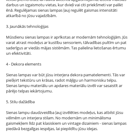
darbus un izgaismotu vietas, kur dvieļi vai citi priekšmeti var palikt
ēnā. Regulējamas sienas lampas ļauj regulēt gaismas intensitāti
atkarībā no jūsu vajadzībām.
3. Jaunākās tehnoloģijas
Mūsdienu sienas lampas ir aprīkotas ar modernām tehnoloģijām. Jūs
varat atrast modeļus ar kustību sensoriem, tālvadības pultīm un pat
saderīgus ar viedās mājas sistēmām. Tas palielina lietošanas ērtumu
un efektivitāti.
4 - Dekora elements
Sienas lampas var būt jūsu interjera dekora pamatelementi. Tās var
piešķirt tekstūru un krāsas, radot mājīgu un harmonisku telpu.
Sienas lampu materiālu un apdares materiālu izvēli var sasaistīt ar
pārējo telpas iekārtojumu.
5. Stilu dažādība
Sienas lampu daudzveidība ļauj izvēlēties modeļus, kas atbilst jūsu
vēlmēm un interjera stilam. No modernām un minimālisma
gaismekļiem līdz pat klasiskiem un vintage dizainiem - sienas lampas
piedāvā bezgalīgas iespējas, lai piepildītu jūsu idejas.