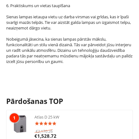
6. Praktiskums un vietas taupīšana
Sienas lampas ietaupa vietu uz darba virsmas vai grīdas, kas ir īpaši
svarīgi mazās telpās. Tie var aizstāt galda lampas un izgaismot telpu,
neaizņemot dārgo vietu.
Nobeigumā jāsecina, ka sienas lampas pārstāv mākslu,
funkcionalitāti un stilu vienā dizainā. Tās var pārveidot jūsu interjeru
un radīt unikālu atmosfēru. Dizainu un tehnoloģiju daudzveidība
padara tās par neatņemamu mūsdienu mājokļa sastāvdaļu un palīdz
izcelt jūsu personību un gaumi.
Pārdošanas TOP
Atlas D 25 kW
1
€
2,170.26
€
1,528.72