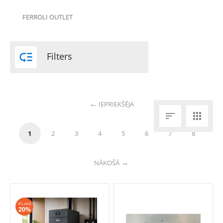
FERROLI OUTLET

Filters
IEPRIEKŠĒJA


1
2
3
4
5
6
7
8
NĀKOŠĀ
ATLAIDE
20%