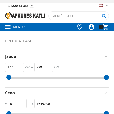
+371
220-64-338






MENU

0
PREČU ATLASE
Jauda
kW
–
kW
17.4
kW
299
kW
Cena
€
–
€