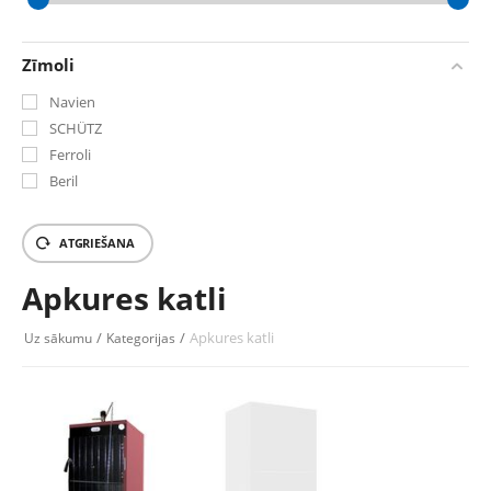
‎€
0
‎€
16452.98
Zīmoli
Navien
SCHÜTZ
Ferroli
Beril
ATGRIEŠANA
Apkures katli
/
/
Apkures katli
Uz sākumu
Kategorijas