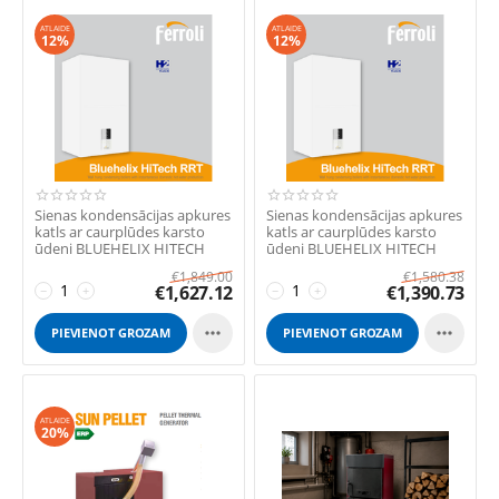
ATLAIDE
ATLAIDE
12%
12%
Sienas kondensācijas apkures
Sienas kondensācijas apkures
katls ar caurplūdes karsto
katls ar caurplūdes karsto
ūdeni BLUEHELIX HITECH
ūdeni BLUEHELIX HITECH
RRT 28C ...
RRT 24C ...
€
1,849.00
€
1,580.38
€
1,627.12
€
1,390.73
−
+
−
+


PIEVIENOT GROZAM
PIEVIENOT GROZAM
ATLAIDE
20%