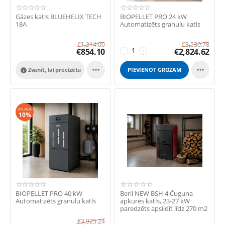
Gāzes katls BLUEHELIX TECH
BIOPELLET PRO 24 kW
18A
Automatizēts granulu katls
€
1,314.00
€
3,530.78
€
854.10
€
2,824.62
−
+


Zvanīt, lai precizētu
PIEVIENOT GROZAM

ATLAIDE
10%
BIOPELLET PRO 40 kW
Beril NEW BSH 4 Čuguna
Automatizēts granulu katls
apkures katls, 23-27 kW
paredzēts apsildīt līdz 270 m2
platībai.
€
3,925.24