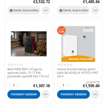
€
3,532.72
€
1,485.84


Zvanīt, lai precizētu
Zvanīt, lai precizētu


ATLAIDE
12%
Beril NEW BSH 3 Čuguna
Sienas kondensācijas gāzes
apkures katls, 15-17 kW
katls BLUEHELIX HITECH RRT
paredzēts apsildīt līdz 170 m2
28 H
platībai.
€
1,813.18
€
1,307.18
€
1,595.60
−
+
−
+


PIEVIENOT GROZAM
PIEVIENOT GROZAM