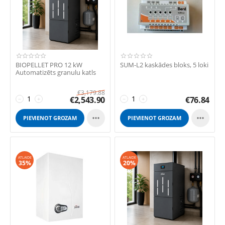
BIOPELLET PRO 12 kW
SUM-L2 kaskādes bloks, 5 loki
Automatizēts granulu katls
€
3,179.88
€
2,543.90
€
76.84
−
+
−
+


PIEVIENOT GROZAM
PIEVIENOT GROZAM
ATLAIDE
ATLAIDE
35%
20%