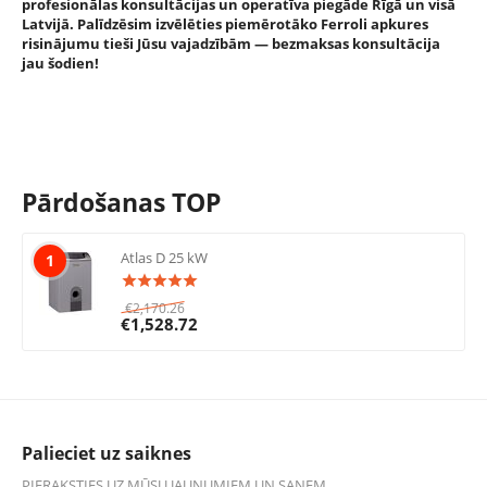
profesionālas konsultācijas un operatīva piegāde Rīgā un visā
Latvijā. Palīdzēsim izvēlēties piemērotāko Ferroli apkures
risinājumu tieši Jūsu vajadzībām — bezmaksas konsultācija
jau šodien!
Pārdošanas TOP
Atlas D 25 kW
1
€
2,170.26
€
1,528.72
Palieciet uz saiknes
PIERAKSTIES UZ MŪSU JAUNUMIEM UN SAŅEM