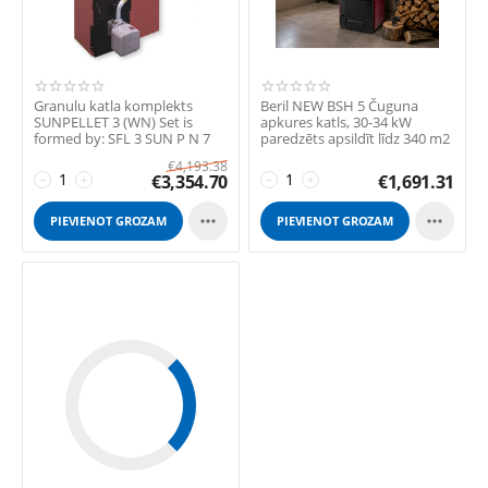
Granulu katla komplekts
Beril NEW BSH 5 Čuguna
SUNPELLET 3 (WN) Set is
apkures katls, 30-34 kW
formed by: SFL 3 SUN P N 7
paredzēts apsildīt līdz 340 m2
Pellet door ...
platībai.
€
4,193.38
€
3,354.70
€
1,691.31
−
+
−
+


PIEVIENOT GROZAM
PIEVIENOT GROZAM