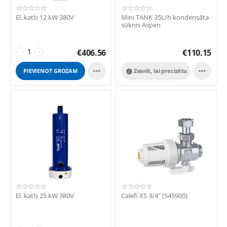
El. katls 12 kW 380V
Mini TANK 35L/h kondensāta
sūknis Aspen
€
406.56
€
110.15
−
+


PIEVIENOT GROZAM
Zvanīt, lai precizētu

El. katls 25 kW 380V
Calefi XS 3/4" (545900)