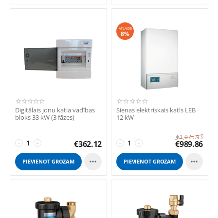
ATLAIDE
8%
Digitālais jonu katla vadības
Sienas elektriskais katls LEB
bloks 33 kW (3 fāzes)
12 kW
€
1,075.93
€
362.12
€
989.86
−
+
−
+


PIEVIENOT GROZAM
PIEVIENOT GROZAM