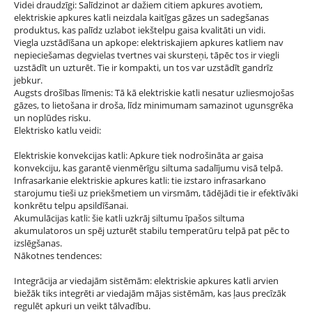
Videi draudzīgi: Salīdzinot ar dažiem citiem apkures avotiem,
elektriskie apkures katli neizdala kaitīgas gāzes un sadegšanas
produktus, kas palīdz uzlabot iekštelpu gaisa kvalitāti un vidi.
Viegla uzstādīšana un apkope: elektriskajiem apkures katliem nav
nepieciešamas degvielas tvertnes vai skursteņi, tāpēc tos ir viegli
uzstādīt un uzturēt. Tie ir kompakti, un tos var uzstādīt gandrīz
jebkur.
Augsts drošības līmenis: Tā kā elektriskie katli nesatur uzliesmojošas
gāzes, to lietošana ir droša, līdz minimumam samazinot ugunsgrēka
un noplūdes risku.
Elektrisko katlu veidi:
Elektriskie konvekcijas katli: Apkure tiek nodrošināta ar gaisa
konvekciju, kas garantē vienmērīgu siltuma sadalījumu visā telpā.
Infrasarkanie elektriskie apkures katli: tie izstaro infrasarkano
starojumu tieši uz priekšmetiem un virsmām, tādējādi tie ir efektīvāki
konkrētu telpu apsildīšanai.
Akumulācijas katli: šie katli uzkrāj siltumu īpašos siltuma
akumulatoros un spēj uzturēt stabilu temperatūru telpā pat pēc to
izslēgšanas.
Nākotnes tendences:
Integrācija ar viedajām sistēmām: elektriskie apkures katli arvien
biežāk tiks integrēti ar viedajām mājas sistēmām, kas ļaus precīzāk
regulēt apkuri un veikt tālvadību.