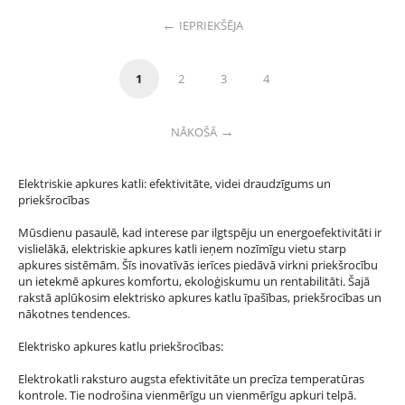
IEPRIEKŠĒJA
1
2
3
4
NĀKOŠĀ
Elektriskie apkures katli: efektivitāte, videi draudzīgums un
priekšrocības
Mūsdienu pasaulē, kad interese par ilgtspēju un energoefektivitāti ir
vislielākā, elektriskie apkures katli ieņem nozīmīgu vietu starp
apkures sistēmām. Šīs inovatīvās ierīces piedāvā virkni priekšrocību
un ietekmē apkures komfortu, ekoloģiskumu un rentabilitāti. Šajā
rakstā aplūkosim elektrisko apkures katlu īpašības, priekšrocības un
nākotnes tendences.
Elektrisko apkures katlu priekšrocības:
Elektrokatli raksturo augsta efektivitāte un precīza temperatūras
kontrole. Tie nodrošina vienmērīgu un vienmērīgu apkuri telpā.