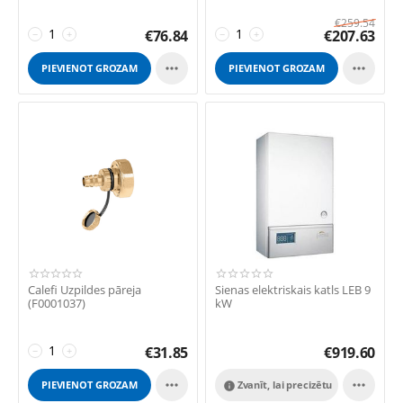
€
259.54
€
76.84
€
207.63
−
+
−
+


PIEVIENOT GROZAM
PIEVIENOT GROZAM
Calefi Uzpildes pāreja
Sienas elektriskais katls LEB 9
(F0001037)
kW
€
31.85
€
919.60
−
+


PIEVIENOT GROZAM
Zvanīt, lai precizētu
