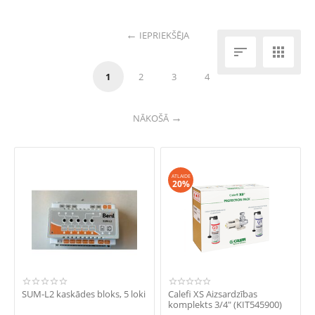
IEPRIEKŠĒJA


1
2
3
4
NĀKOŠĀ
ATLAIDE
20%
SUM-L2 kaskādes bloks, 5 loki
Calefi XS Aizsardzības
komplekts 3/4" (KIT545900)