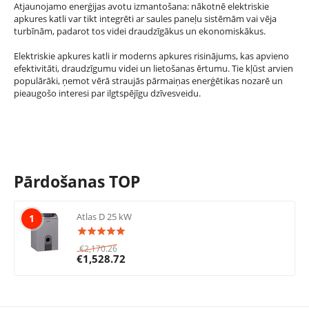
Atjaunojamo enerģijas avotu izmantošana: nākotnē elektriskie
apkures katli var tikt integrēti ar saules paneļu sistēmām vai vēja
turbīnām, padarot tos videi draudzīgākus un ekonomiskākus.
Elektriskie apkures katli ir moderns apkures risinājums, kas apvieno
efektivitāti, draudzīgumu videi un lietošanas ērtumu. Tie kļūst arvien
populārāki, ņemot vērā straujās pārmaiņas enerģētikas nozarē un
pieaugošo interesi par ilgtspējīgu dzīvesveidu.
Pārdošanas TOP
Atlas D 25 kW
1
€
2,170.26
€
1,528.72