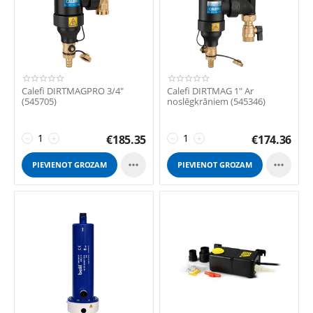
Calefi DIRTMAGPRO 3/4"
Calefi DIRTMAG 1" Ar
(545705)
noslēgkrāniem (545346)
€
185.35
€
174.36
−
+
−
+


PIEVIENOT GROZAM
PIEVIENOT GROZAM