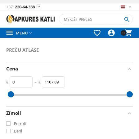
+371
220-64-338






MENU

0
PREČU ATLASE
Cena
€
–
€
‎€
0
‎€
1167.89
Zīmoli
Ferroli
Beril