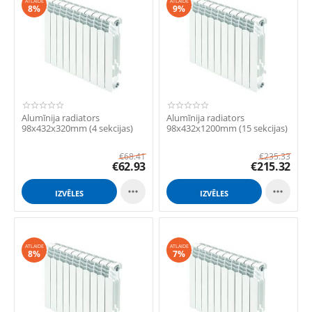
ATLAIDE
ATLAIDE
8%
9%
Alumīnija radiators
Alumīnija radiators
98x432x320mm (4 sekcijas)
98x432x1200mm (15 sekcijas)
€
68.41
€
235.33
€
62.93
€
215.32


IZVĒLES
IZVĒLES
ATLAIDE
ATLAIDE
8%
7%