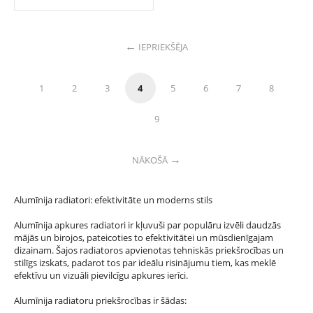
IEPRIEKŠĒJA
1
2
3
4
5
6
7
8
9
NĀKOŠĀ
Alumīnija radiatori: efektivitāte un moderns stils
Alumīnija apkures radiatori ir kļuvuši par populāru izvēli daudzās
mājās un birojos, pateicoties to efektivitātei un mūsdienīgajam
dizainam. Šajos radiatoros apvienotas tehniskās priekšrocības un
stilīgs izskats, padarot tos par ideālu risinājumu tiem, kas meklē
efektīvu un vizuāli pievilcīgu apkures ierīci.
Alumīnija radiatoru priekšrocības ir šādas: