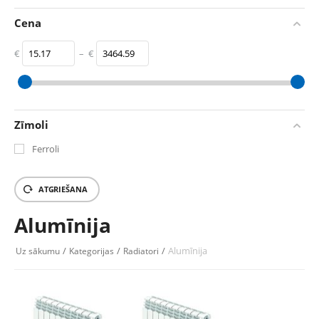
Cena
€
–
€
‎€
15.17
‎€
3464.59
Zīmoli
Ferroli
ATGRIEŠANA
Alumīnija
/
/
/
Alumīnija
Uz sākumu
Kategorijas
Radiatori