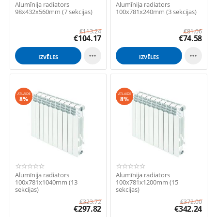
Alumīnija radiators
Alumīnija radiators
98x432x560mm (7 sekcijas)
100x781x240mm (3 sekcijas)
€
113.24
€
81.06
€
104.17
€
74.58


IZVĒLES
IZVĒLES
ATLAIDE
ATLAIDE
8%
8%
Alumīnija radiators
Alumīnija radiators
100x781x1040mm (13
100x781x1200mm (15
sekcijas)
sekcijas)
€
323.72
€
372.00
€
297.82
€
342.24