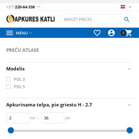
+371
220-64-338






MENU

0
PREČU ATLASE
Modelis
POL 3
POL 5
Apkurinama telpa, pie griestu H - 2.7
m²
–
m²
3
m²
36
m²