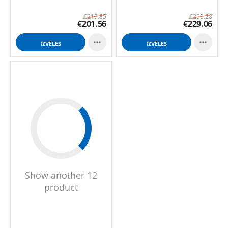
€
217.85
€
250.28
€
201.56
€
229.06


IZVĒLES
IZVĒLES
Show another 12
product