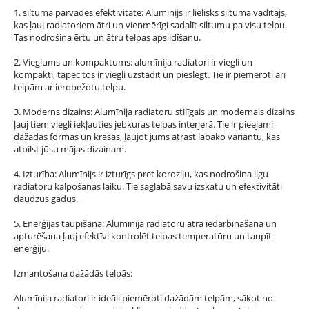
1. siltuma pārvades efektivitāte: Alumīnijs ir lielisks siltuma vadītājs,
kas ļauj radiatoriem ātri un vienmērīgi sadalīt siltumu pa visu telpu.
Tas nodrošina ērtu un ātru telpas apsildīšanu.
2. Vieglums un kompaktums: alumīnija radiatori ir viegli un
kompakti, tāpēc tos ir viegli uzstādīt un pieslēgt. Tie ir piemēroti arī
telpām ar ierobežotu telpu.
3. Moderns dizains: Alumīnija radiatoru stilīgais un modernais dizains
ļauj tiem viegli iekļauties jebkuras telpas interjerā. Tie ir pieejami
dažādās formās un krāsās, ļaujot jums atrast labāko variantu, kas
atbilst jūsu mājas dizainam.
4. Izturība: Alumīnijs ir izturīgs pret koroziju, kas nodrošina ilgu
radiatoru kalpošanas laiku. Tie saglabā savu izskatu un efektivitāti
daudzus gadus.
5. Enerģijas taupīšana: Alumīnija radiatoru ātrā iedarbināšana un
apturēšana ļauj efektīvi kontrolēt telpas temperatūru un taupīt
enerģiju.
Izmantošana dažādās telpās:
Alumīnija radiatori ir ideāli piemēroti dažādām telpām, sākot no