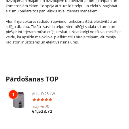
dzīvojamām mājām un dzīvokļiem un beidzot ar biroju telpām un
komerciālām ēkām. To spēja ātri uzsildīt telpu un efektīvi saglabāt
siltumu padara tos par lielisku izvēli ziemas mēnešiem.
Alumīnija apkures radiatori apvieno funkcionalitāti, efektivitāti un
stilīgu dizainu. Tie ātri sasilda telpu, vienmērīgi sadala siltumu un
piešķir interjeram mūsdienīgu izskatu. Neatkarīgi no tā, vai meklējat
veidu, kā apsildīt mājokli vai piešķirt stilu biroja telpām, alumīnija
radiatori ir uzticams un efektīvs risinājums.
Pārdošanas TOP
Atlas D 25 kW
1
€
2,170.26
€
1,528.72