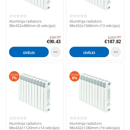
Alumīnija radiators
Alumīnija radiators
98x432x480mm (6 sekcijas)
98x432x1040mm (13 sekcijas)
€
98.30
€
202.90
€
90.43
€
187.82


IZVĒLES
IZVĒLES
ATLAIDE
ATLAIDE
7%
8%
Alumīnija radiators
Alumīnija radiators
98x432x1120mm (14 sekcijas)
98x432x1280mm (16 sekcijas)