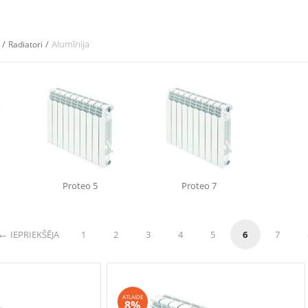
/
/
Alumīnija
Radiatori
Proteo 5
Proteo 7
IEPRIEKŠĒJA
1
2
3
4
5
6
7
ATLAIDE
8%