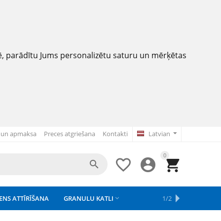
nē, parādītu Jums personalizētu saturu un mērķētas
 un apmaksa
Preces atgriešana
Kontakti
Latvian
0




ENS ATTĪRĪŠANA
GRANULU KATLI
APSAISTE
REZERVES DAĻAS
APGAISMOJUMS
1/2



