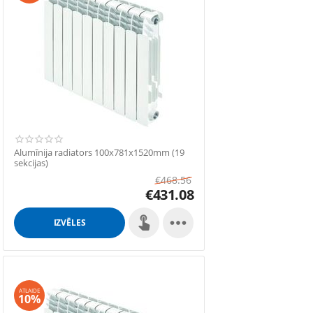
Alumīnija radiators 100x781x1520mm (19
sekcijas)
€
468.56
€
431.08

IZVĒLES
ATLAIDE
10%