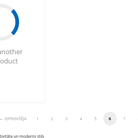
another
roduct
IEPRIEKŠĒJA
1
2
3
4
5
6
7
ktivitāte un moderns stils