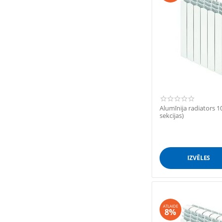
Alumīnija radiators
sekcijas)
IZVĒLES
ATLAIDE
8%