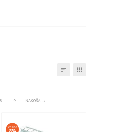


8
9
NĀKOŠĀ
ATLAIDE
8%