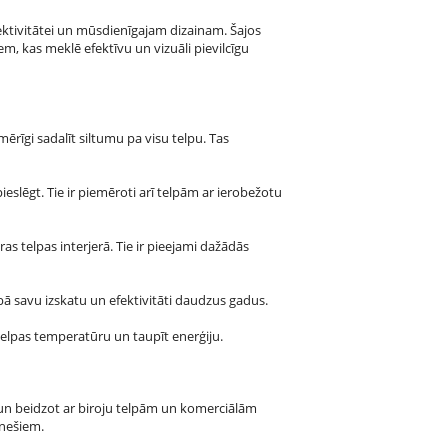
fektivitātei un mūsdienīgajam dizainam. Šajos
em, kas meklē efektīvu un vizuāli pievilcīgu
nmērīgi sadalīt siltumu pa visu telpu. Tas
ieslēgt. Tie ir piemēroti arī telpām ar ierobežotu
ras telpas interjerā. Tie ir pieejami dažādās
labā savu izskatu un efektivitāti daudzus gadus.
 telpas temperatūru un taupīt enerģiju.
un beidzot ar biroju telpām un komerciālām
ēnešiem.