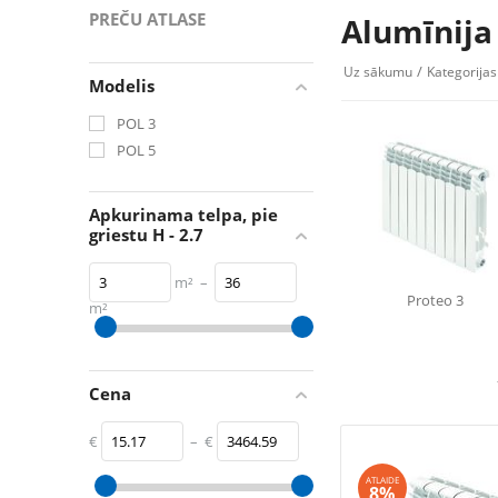
PREČU ATLASE
Alumīnija
/
Uz sākumu
Kategorijas
Modelis
POL 3
POL 5
Apkurinama telpa, pie
griestu H - 2.7
m²
–
Proteo 3
m²
3
m²
36
m²
Cena
€
–
€
ATLAIDE
8%