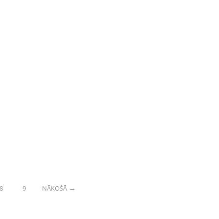
8
9
NĀKOŠĀ