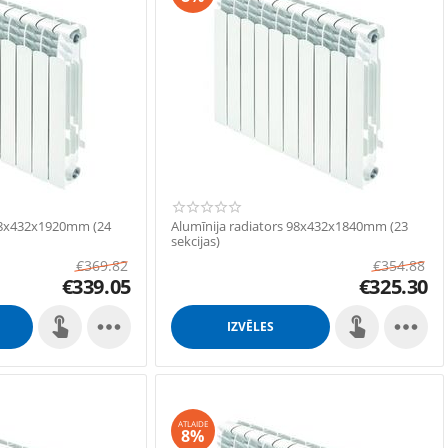
 98x432x1920mm (24
Alumīnija radiators 98x432x1840mm (23
sekcijas)
€
369.82
€
354.88
€
339.05
€
325.30


IZVĒLES
ATLAIDE
8%