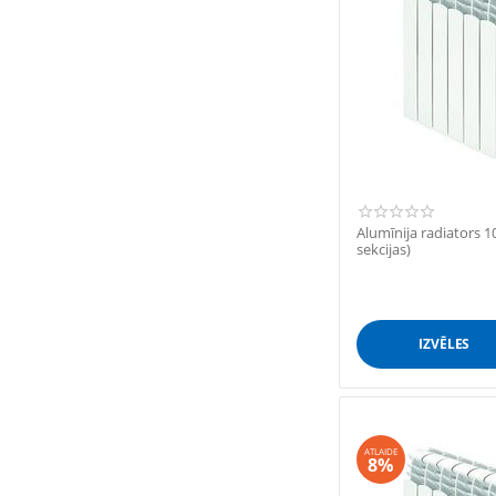
Alumīnija radiators
sekcijas)
IZVĒLES
ATLAIDE
8%