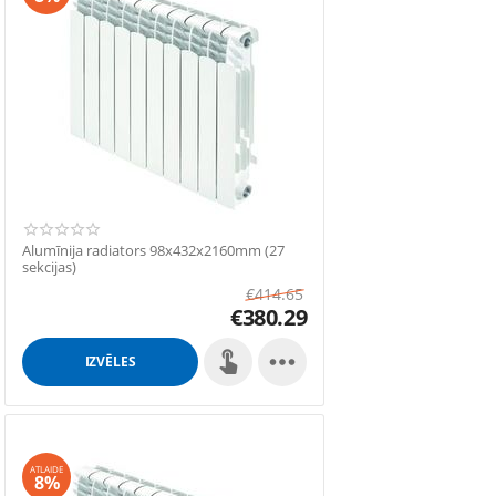
Alumīnija radiators 98x432x2160mm (27
sekcijas)
€
414.65
€
380.29

IZVĒLES
ATLAIDE
8%