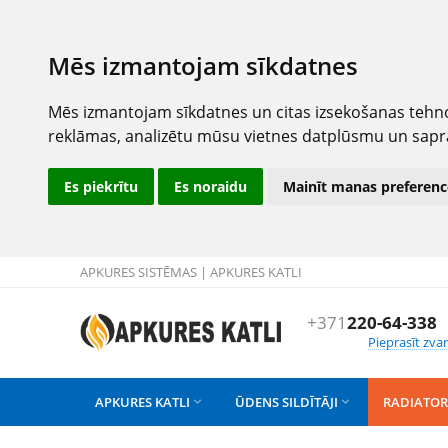
Mēs izmantojam sīkdatnes
Mēs izmantojam sīkdatnes un citas izsekošanas tehno
reklāmas, analizētu mūsu vietnes datplūsmu un sapr
Es piekrītu
Es noraidu
Mainīt manas preferenc
APKURES SISTĒMAS | APKURES KATLI
+371
220-64-338
Pieprasīt zva
APKURES KATLI
ŪDENS SILDĪTĀJI
RADIATOR

