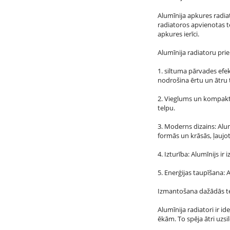
Alumīnija apkures radiat
radiatoros apvienotas te
apkures ierīci.
Alumīnija radiatoru prie
1. siltuma pārvades efekt
nodrošina ērtu un ātru 
2. Vieglums un kompaktum
telpu.
3. Moderns dizains: Alumī
formās un krāsās, ļaujot
4. Izturība: Alumīnijs ir
5. Enerģijas taupīšana: 
Izmantošana dažādās te
Alumīnija radiatori ir 
ēkām. To spēja ātri uzsi