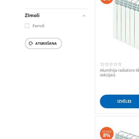
‎€
15.17
‎€
3464.59
Zīmoli
Ferroli
ATGRIEŠANA
Alumīnija radiators
sekcijas)
IZVĒLES
ATLAIDE
8%