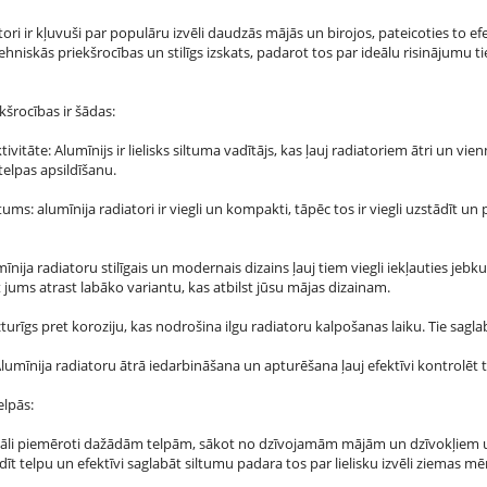
ori ir kļuvuši par populāru izvēli daudzās mājās un birojos, pateicoties to e
hniskās priekšrocības un stilīgs izskats, padarot tos par ideālu risinājumu ti
kšrocības ir šādas:
ivitāte: Alumīnijs ir lielisks siltuma vadītājs, kas ļauj radiatoriem ātri un vie
telpas apsildīšanu.
s: alumīnija radiatori ir viegli un kompakti, tāpēc tos ir viegli uzstādīt un p
nija radiatoru stilīgais un modernais dizains ļauj tiem viegli iekļauties jebku
 jums atrast labāko variantu, kas atbilst jūsu mājas dizainam.
 izturīgs pret koroziju, kas nodrošina ilgu radiatoru kalpošanas laiku. Tie sag
Alumīnija radiatoru ātrā iedarbināšana un apturēšana ļauj efektīvi kontrolēt
lpās:
ideāli piemēroti dažādām telpām, sākot no dzīvojamām mājām un dzīvokļiem 
ldīt telpu un efektīvi saglabāt siltumu padara tos par lielisku izvēli ziemas m