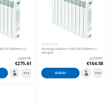
 100x781x960mm (12
Alumīnija radiators 100x781x560mm (7
sekcijas)
€
299.58
€
178.89
€
275.61
€
164.58


IZVĒLES