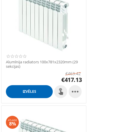
Alumīnija radiators 100x781x2320mm (29
sekcijas)
€
463.42
€
417.13

IZVĒLES
ATLAIDE
8%