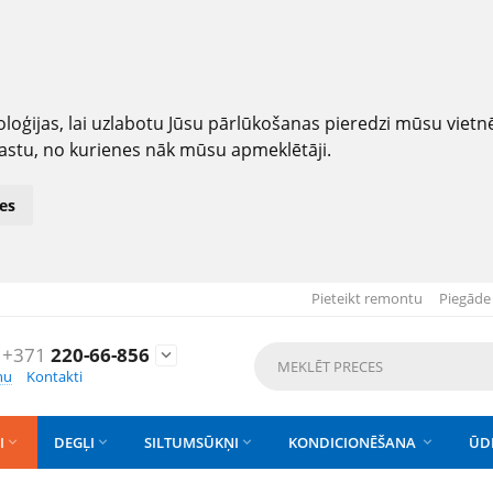
loģijas, lai uzlabotu Jūsu pārlūkošanas pieredzi mūsu viet
astu, no kurienes nāk mūsu apmeklētāji.
es
Pieteikt remontu
Piegāde
+371
220-66-856

nu
Kontakti
I
DEGĻI
SILTUMSŪKŅI
KONDICIONĒŠANA
ŪD



