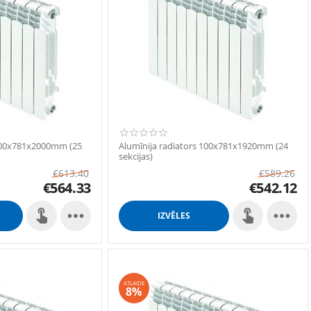
 100x781x2000mm (25
Alumīnija radiators 100x781x1920mm (24
sekcijas)
€
613.40
€
589.26
€
564.33
€
542.12


IZVĒLES
ATLAIDE
8%