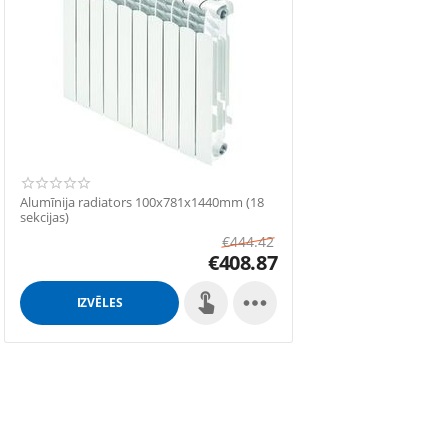
Alumīnija radiators 100x781x1440mm (18
sekcijas)
€
444.42
€
408.87

IZVĒLES