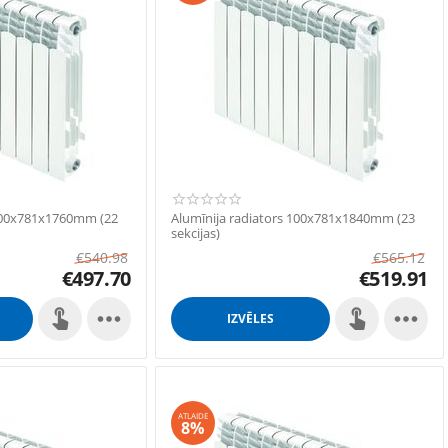
 100x781x1760mm (22
Alumīnija radiators 100x781x1840mm (23
sekcijas)
€
540.98
€
565.12
€
497.70
€
519.91


IZVĒLES
ATLAIDE
8%