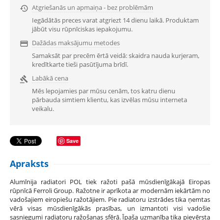
Atgriešanās un apmaiņa - bez problēmām

Iegādātās preces varat atgriezt 14 dienu laikā. Produktam
jābūt visu rūpnīciskas iepakojumu.
Dažādas maksājumu metodes

Samaksāt par precēm ērtā veidā: skaidra nauda kurjeram,
kredītkarte tieši pasūtījuma brīdī.
Labākā cena

Mēs lepojamies par mūsu cenām, tos katru dienu
pārbauda simtiem klientu, kas izvēlas mūsu interneta
veikalu.
Save
Apraksts
Alumīnija radiatori POL tiek ražoti pašā mūsdienīgākajā Eiropas
rūpnīcā Ferroli Group. Ražotne ir aprīkota ar modernām iekārtām no
vadošajiem eiropiešu ražotājiem. Pie radiatoru izstrādes tika ņemtas
vērā visas mūsdienīgākās prasības, un izmantoti visi vadošie
sasniegumi radiatoru ražošanas sfērā. Īpaša uzmanība tika pievērsta