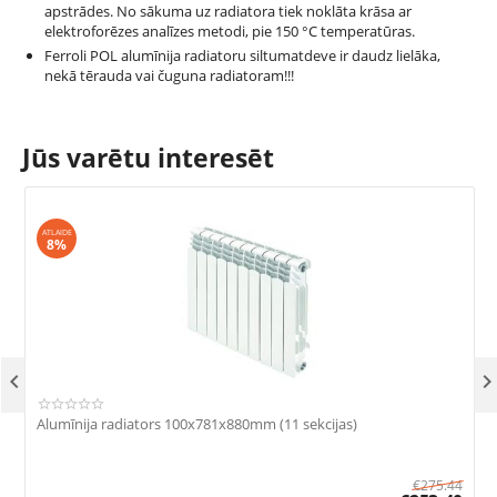
apstrādes. No sākuma uz radiatora tiek noklāta krāsa ar
elektroforēzes analīzes metodi, pie 150 °С temperatūras.
Ferroli POL alumīnija radiatoru siltumatdeve ir daudz lielāka,
nekā tērauda vai čuguna radiatoram!!!
Jūs varētu interesēt
ATLAIDE
8%

Alumīnija radiators 100x781x880mm (11 sekcijas)
A
€
275.44