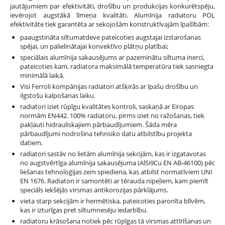
jautājumiem par efektivitāti, drošību un produkcijas konkurētspēju,
ievērojot augstākā līmeņa kvalitāti. Alumīnija radiatoru POL
efektivitāte tiek garantēta ar sekojošām konstruktīvajām īpašībām:
paaugstināta siltumatdeve pateicoties augstajai izstarošanas
spējai, un palielinātajai konvektīvo plātņu platībai;
speciālais alumīnija sakausējums ar pazeminātu siltuma inerci,
pateicoties kam, radiatora maksimālā temperatūra tiek sasniegta
minimālā laikā.
Visi Ferroli kompānijas radiatori atšķirās ar īpašu drošību un
ilgstošu kalpošanas laiku.
radiatori iziet rūpīgu kvalitātes kontroli, saskaņā ar Eiropas
normām EN442. 100% radiatoru, pirms iziet no ražošanas, tiek
pakļauti hidrauliskajiem pārbaudījumiem. Šāda mēra
pārbaudījumi nodrošina tehnsiko datu atbilstību projekta
datiem.
radiatori sastāv no lietām alumīnija sekcijām, kas ir izgatavotas
no augstvērtīga alumīnija sakausējuma (AlSi9Cu EN AB-46100) pēc
liešanas tehnoloģijas zem spiediena, kas atbilst normatīviem UNI
EN 1676. Radiatori ir samontēti ar tērauda nipeļiem, kam piemīt
speciāls iekšējās virsmas antikorozijas pārklājums.
vieta starp sekcijām ir hermētiska, pateicoties paronīta blīvēm,
kas ir izturīgas pret siltumnesēju iedarbību.
radiatoru krāsošana notiek pēc rūpīgas tā virsmas attīrīšanas un