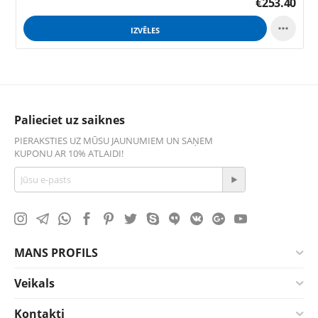
€
253.40

IZVĒLES
Palieciet uz saiknes
PIERAKSTIES UZ MŪSU JAUNUMIEM UN SAŅEM
KUPONU AR 10% ATLAIDI!
MANS PROFILS
Veikals
Kontakti