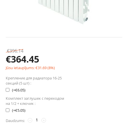
€
396.14
€
364.45
Jūsu ietaupījums:
€
31.69
(
8
%)
Крепление для радиатора 16-25
секций (5 шт) :
(+
€
6.05
)
Комплект заглушек с переходом
на 1/2 + ключик :
(+
€
5.05
)
Daudzums:
−
+