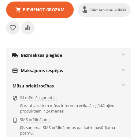
PIEVIENOT GROZAM
Pirkt ar vienu klikšķi

Bezmaksas piegāde

Maksājums iespējas
Mūsu priekšrocības
24 mēnešu garantija

Garantija visiem mūsu interneta veikalā iegādātajiem
produktiem ir 24 mēneši
SMS brīdinājums

Jūs saņemat SMS brīdinājumus par katru pasūtījuma
posmu.