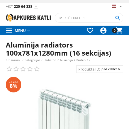
+371
220-64-338






MENU

0
Alumīnija radiators
100x781x1280mm (16 sekcijas)
Uz sākumu
/
Kategorijas
/
Radiatori
/
Alumīnija
/
Proteo 7
/
Produkta ID:
pol.700x16
ATLAIDE
8%