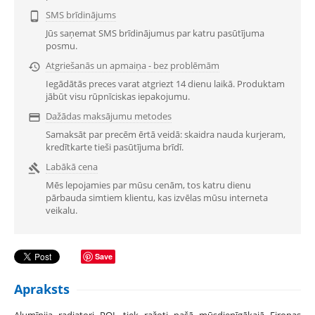
SMS brīdinājums

Jūs saņemat SMS brīdinājumus par katru pasūtījuma
posmu.
Atgriešanās un apmaiņa - bez problēmām

Iegādātās preces varat atgriezt 14 dienu laikā. Produktam
jābūt visu rūpnīciskas iepakojumu.
Dažādas maksājumu metodes

Samaksāt par precēm ērtā veidā: skaidra nauda kurjeram,
kredītkarte tieši pasūtījuma brīdī.
Labākā cena

Mēs lepojamies par mūsu cenām, tos katru dienu
pārbauda simtiem klientu, kas izvēlas mūsu interneta
veikalu.
Save
Apraksts
Alumīnija radiatori POL tiek ražoti pašā mūsdienīgākajā Eiropas