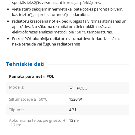
speciāls iekšējās virsmas antikorozijas pārklājums.
vieta starp sekcijām ir hermētiska, pateicoties paronīta blīvēm,
kas ir izturīgas pret siltumnesēju iedarbību.
radiatoru krāsošana notiek pēc rūpīgas tā virsmas attīrīšanas un
apstrādes. No sākuma uz radiatora tiek noklāta krāsa ar
elektroforēzes analīzes metodi, pie 150 °С temperatūras.
Ferroli POL alumīnija radiatoru siltumatdeve ir daudz lielāka,
nekā tērauda vai čuguna radiatoram!!!
Tehniskie dati
Pamata parametri POL
Modelis:
POL 3
Siltumatdeve ΔT 50°C:
1320
W
Tilpums:
4.7
l
Apkurinama telpa, pie griestu H
13
m²
-2.7 m: