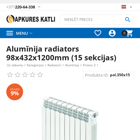
+371
220-64-338






MENU

0
Alumīnija radiators
98x432x1200mm (15 sekcijas)
Uz sākumu
/
Kategorijas
/
Radiatori
/
Alumīnija
/
Proteo 3
/
Produkta ID:
pol.350x15
ATLAIDE
9%