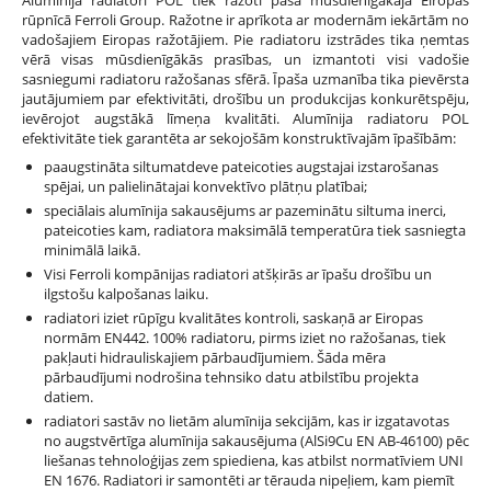
rūpnīcā Ferroli Group. Ražotne ir aprīkota ar modernām iekārtām no
vadošajiem Eiropas ražotājiem. Pie radiatoru izstrādes tika ņemtas
vērā visas mūsdienīgākās prasības, un izmantoti visi vadošie
sasniegumi radiatoru ražošanas sfērā. Īpaša uzmanība tika pievērsta
jautājumiem par efektivitāti, drošību un produkcijas konkurētspēju,
ievērojot augstākā līmeņa kvalitāti. Alumīnija radiatoru POL
efektivitāte tiek garantēta ar sekojošām konstruktīvajām īpašībām:
paaugstināta siltumatdeve pateicoties augstajai izstarošanas
spējai, un palielinātajai konvektīvo plātņu platībai;
speciālais alumīnija sakausējums ar pazeminātu siltuma inerci,
pateicoties kam, radiatora maksimālā temperatūra tiek sasniegta
minimālā laikā.
Visi Ferroli kompānijas radiatori atšķirās ar īpašu drošību un
ilgstošu kalpošanas laiku.
radiatori iziet rūpīgu kvalitātes kontroli, saskaņā ar Eiropas
normām EN442. 100% radiatoru, pirms iziet no ražošanas, tiek
pakļauti hidrauliskajiem pārbaudījumiem. Šāda mēra
pārbaudījumi nodrošina tehnsiko datu atbilstību projekta
datiem.
radiatori sastāv no lietām alumīnija sekcijām, kas ir izgatavotas
no augstvērtīga alumīnija sakausējuma (AlSi9Cu EN AB-46100) pēc
liešanas tehnoloģijas zem spiediena, kas atbilst normatīviem UNI
EN 1676. Radiatori ir samontēti ar tērauda nipeļiem, kam piemīt