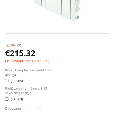
€
235.33
€
215.32
Jūsu ietaupījums:
€
20.01
(
9
%)
Korķu komplekts ar redukc.1/2 +
atslēga :
(+
€
5.05
)
Radiātora stiprinājums 3-15
sekcijam (3.gab) :
(+
€
3.63
)
Daudzums:
−
+