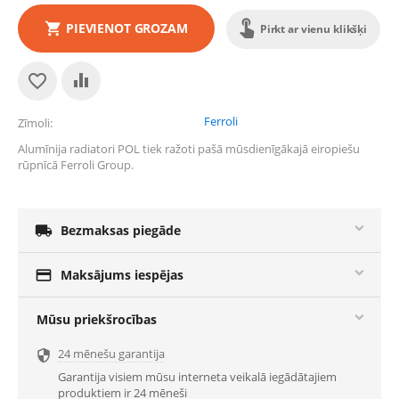
PIEVIENOT GROZAM
Pirkt ar vienu klikšķi
Ferroli
Zīmoli
Alumīnija radiatori POL tiek ražoti pašā mūsdienīgākajā eiropiešu
rūpnīcā Ferroli Group.

Bezmaksas piegāde

Maksājums iespējas
Mūsu priekšrocības
24 mēnešu garantija

Garantija visiem mūsu interneta veikalā iegādātajiem
produktiem ir 24 mēneši