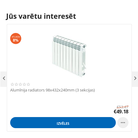
Jūs varētu interesēt
ATLAIDE
8%

Alumīnija radiators 98x432x240mm (3 sekcijas)
A
€
53.47
€
49.18

IZVĒLES