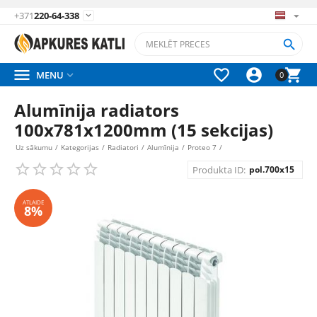
+371
220-64-338






MENU

0
Alumīnija radiators
100x781x1200mm (15 sekcijas)
Uz sākumu
/
Kategorijas
/
Radiatori
/
Alumīnija
/
Proteo 7
/
Produkta ID:
pol.700x15
ATLAIDE
8%