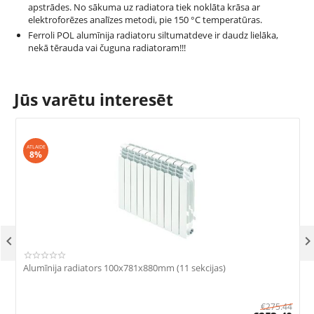
apstrādes. No sākuma uz radiatora tiek noklāta krāsa ar
elektroforēzes analīzes metodi, pie 150 °С temperatūras.
Ferroli POL alumīnija radiatoru siltumatdeve ir daudz lielāka,
nekā tērauda vai čuguna radiatoram!!!
Jūs varētu interesēt
ATLAIDE
8%

Alumīnija radiators 100x781x880mm (11 sekcijas)
A
€
275.44