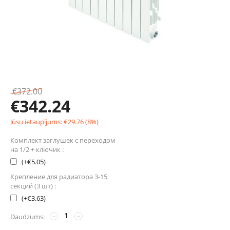
€
372.00
€
342.24
Jūsu ietaupījums:
€
29.76
(
8
%)
Комплект заглушек с переходом
на 1/2 + ключик :
(+
€
5.05
)
Крепление для радиатора 3-15
секций (3 шт) :
(+
€
3.63
)
Daudzums:
−
+