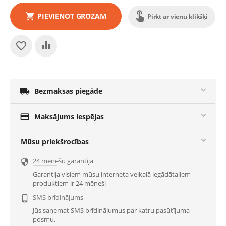
PIEVIENOT GROZAM
Pirkt ar vienu klikšķi

Bezmaksas piegāde

Maksājums iespējas
Mūsu priekšrocības
24 mēnešu garantija

Garantija visiem mūsu interneta veikalā iegādātajiem
produktiem ir 24 mēneši
SMS brīdinājums

Jūs saņemat SMS brīdinājumus par katru pasūtījuma
posmu.