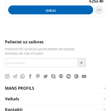
€
253.40

IZVĒLES
Palieciet uz saiknes
PIERAKSTIES UZ MŪSU JAUNUMIEM UN SAŅEM
KUPONU AR 10% ATLAIDI!
MANS PROFILS
Veikals
Kontakti