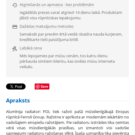
Atgriešanās un apmaiņa - bez problēmām

Iegādātās preces varat atgriezt 14 dienu laikā. Produktam
jābūt visu rūpnīciskas iepakojumu.
Dažādas maksājumu metodes

Samaksāt par precēm ērtā veidā: skaidra nauda kurjeram,
kredītkarte tieši pasūtījuma brīdī.
Labākā cena

Mēs lepojamies par mūsu cenām, tos katru dienu
pārbauda simtiem klientu, kas izvēlas mūsu interneta
veikalu.
Save
Apraksts
Alumīnija radiatori POL tiek ražoti pašā mūsdienīgākajā Eiropas
rūpnīcā Ferroli Group. Ražotne ir aprīkota ar modernām iekārtām no
vadošajiem eiropiešu ražotājiem. Pie radiatoru izstrādes tika ņemtas
vērā visas mūsdienīgākās prasības, un izmantoti visi vadošie
sasniegumi radiatoru ražošanas sfērā. Īpaša uzmanība tika pievērsta