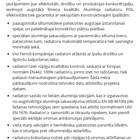
jautājumiem par efektivitāti, drošību un produkcijas konkurētspēju,
ievērojot augstākā līmeņa kvalitāti. Alumīnija radiatoru POL
efektivitāte tiek garantēta ar sekojošām konstruktīvajām īpašībām:
paaugstināta siltumatdeve pateicoties augstajai izstarošanas
spējai, un palielinātajai konvektīvo plātņu platībai;
speciālais alumīnija sakausējums ar pazeminātu siltuma inerci,
pateicoties kam, radiatora maksimālā temperatūra tiek sasniegta
minimālā laikā.
Visi Ferroli kompānijas radiatori atšķirās ar īpašu drošību un
ilgstošu kalpošanas laiku.
radiatori iziet rūpīgu kvalitātes kontroli, saskaņā ar Eiropas
normām EN442. 100% radiatoru, pirms iziet no ražošanas, tiek
pakļauti hidrauliskajiem pārbaudījumiem. Šāda mēra
pārbaudījumi nodrošina tehnsiko datu atbilstību projekta
datiem.
radiatori sastāv no lietām alumīnija sekcijām, kas ir izgatavotas
no augstvērtīga alumīnija sakausējuma (AlSi9Cu EN AB-46100) pēc
liešanas tehnoloģijas zem spiediena, kas atbilst normatīviem UNI
EN 1676. Radiatori ir samontēti ar tērauda nipeļiem, kam piemīt
speciāls iekšējās virsmas antikorozijas pārklājums.
vieta starp sekcijām ir hermētiska, pateicoties paronīta blīvēm,
kas ir izturīgas pret siltumnesēju iedarbību.
radiatoru krāsošana notiek pēc rūpīgas tā virsmas attīrīšanas un