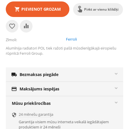
PIEVIENOT GROZAM
Pirkt ar vienu klikšķi
Ferroli
Zīmoli
Alumīnija radiatori POL tiek ražoti pašā mūsdienīgākajā eiropiešu
rūpnīcā Ferroli Group.

Bezmaksas piegāde

Maksājums iespējas
Mūsu priekšrocības
24 mēnešu garantija

Garantija visiem mūsu interneta veikalā iegādātajiem
produktiem ir 24 mēneši