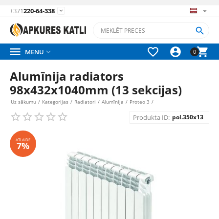
+371
220-64-338






MENU

0
Alumīnija radiators
98x432x1040mm (13 sekcijas)
Uz sākumu
/
Kategorijas
/
Radiatori
/
Alumīnija
/
Proteo 3
/
Produkta ID:
pol.350x13
ATLAIDE
7%