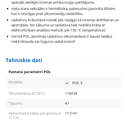
speciāls iekšējās virsmas antikorozijas pārklājums.
vieta starp sekcijām ir hermētiska, pateicoties paronīta blīvēm,
kas ir izturīgas pret siltumnesēju iedarbību.
radiatoru krāsošana notiek pēc rūpīgas tā virsmas attīrīšanas un
apstrādes. No sākuma uz radiatora tiek noklāta krāsa ar
elektroforēzes analīzes metodi, pie 150 °С temperatūras.
Ferroli POL alumīnija radiatoru siltumatdeve ir daudz lielāka,
nekā tērauda vai čuguna radiatoram!!!
Tehniskie dati
Pamata parametri POL
Modelis:
POL 3
Siltumatdeve ΔT 50°C:
1144
W
Tilpums:
4
l
Apkurinama telpa, pie griestu H
11.5
m²
-2.7 m: