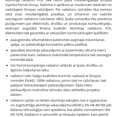
rūpnīcā Ferroli Group. Ražotne ir aprīkota ar modernām iekārtām no
vadošajiem Eiropas ražotājiem. Pie radiatoru izstrādes tika ņemtas
vērā visas mūsdienīgākās prasības, un izmantoti visi vadošie
sasniegumi radiatoru ražošanas sfērā. Īpaša uzmanība tika pievērsta
jautājumiem par efektivitāti, drošību un produkcijas konkurētspēju,
ievērojot augstākā līmeņa kvalitāti. Alumīnija radiatoru POL
efektivitāte tiek garantēta ar sekojošām konstruktīvajām īpašībām:
paaugstināta siltumatdeve pateicoties augstajai izstarošanas
spējai, un palielinātajai konvektīvo plātņu platībai;
speciālais alumīnija sakausējums ar pazeminātu siltuma inerci,
pateicoties kam, radiatora maksimālā temperatūra tiek sasniegta
minimālā laikā.
Visi Ferroli kompānijas radiatori atšķirās ar īpašu drošību un
ilgstošu kalpošanas laiku.
radiatori iziet rūpīgu kvalitātes kontroli, saskaņā ar Eiropas
normām EN442. 100% radiatoru, pirms iziet no ražošanas, tiek
pakļauti hidrauliskajiem pārbaudījumiem. Šāda mēra
pārbaudījumi nodrošina tehnsiko datu atbilstību projekta
datiem.
radiatori sastāv no lietām alumīnija sekcijām, kas ir izgatavotas
no augstvērtīga alumīnija sakausējuma (AlSi9Cu EN AB-46100) pēc
liešanas tehnoloģijas zem spiediena, kas atbilst normatīviem UNI
EN 1676. Radiatori ir samontēti ar tērauda nipeļiem, kam piemīt