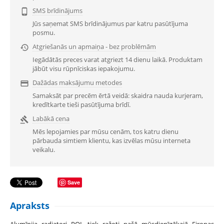
SMS brīdinājums

Jūs saņemat SMS brīdinājumus par katru pasūtījuma
posmu.
Atgriešanās un apmaiņa - bez problēmām

Iegādātās preces varat atgriezt 14 dienu laikā. Produktam
jābūt visu rūpnīciskas iepakojumu.
Dažādas maksājumu metodes

Samaksāt par precēm ērtā veidā: skaidra nauda kurjeram,
kredītkarte tieši pasūtījuma brīdī.
Labākā cena

Mēs lepojamies par mūsu cenām, tos katru dienu
pārbauda simtiem klientu, kas izvēlas mūsu interneta
veikalu.
Save
Apraksts
Alumīnija radiatori POL tiek ražoti pašā mūsdienīgākajā Eiropas