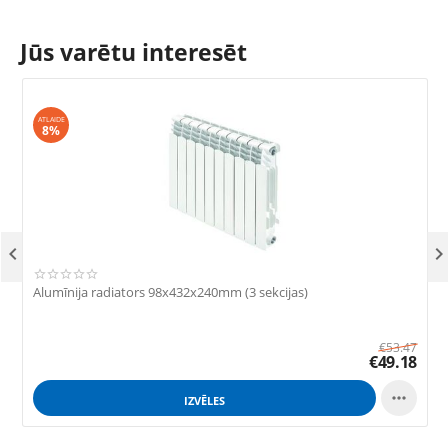
Jūs varētu interesēt
ATLAIDE
8%

Alumīnija radiators 98x432x240mm (3 sekcijas)
A
€
53.47
€
49.18

IZVĒLES