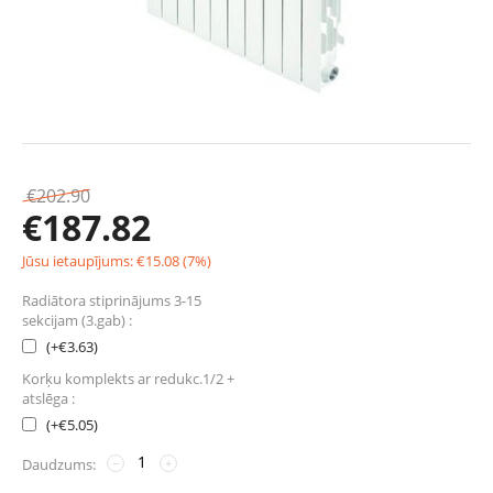
€
202.90
€
187.82
Jūsu ietaupījums:
€
15.08
(
7
%)
Radiātora stiprinājums 3-15
sekcijam (3.gab) :
(+
€
3.63
)
Korķu komplekts ar redukc.1/2 +
atslēga :
(+
€
5.05
)
Daudzums:
−
+