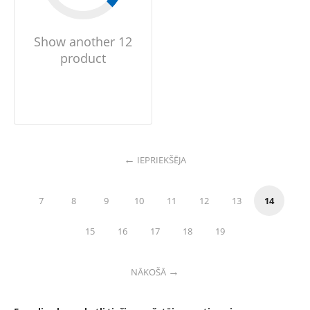
Show another 12
product
IEPRIEKŠĒJA
7
8
9
10
11
12
13
14
15
16
17
18
19
NĀKOŠĀ