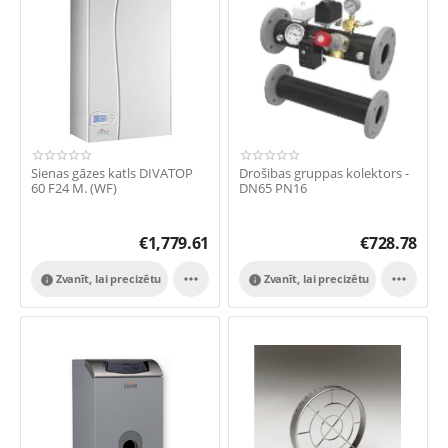
Sienas gāzes katls DIVATOP
Drošibas gruppas kolektors -
60 F24 M. (WF)
DN65 PN16
€
1,779.61
€
728.78


Zvanīt, lai precizētu
Zvanīt, lai precizētu

