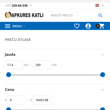
+371
220-64-338






MENU

0
PREČU ATLASE
Jauda
kW
–
kW
17.4
kW
299
kW
Cena
€
–
€