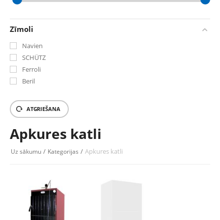
‎€
0
‎€
16452.98
Zīmoli
Navien
SCHÜTZ
Ferroli
Beril
ATGRIEŠANA
Apkures katli
/
/
Apkures katli
Uz sākumu
Kategorijas