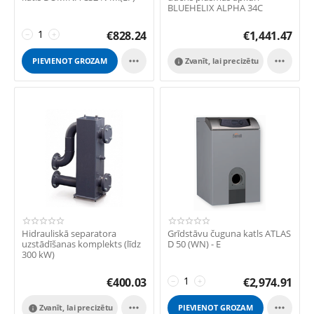
BLUEHELIX ALPHA 34C
€
828.24
€
1,441.47
−
+


PIEVIENOT GROZAM
Zvanīt, lai precizētu

Hidrauliskā separatora
Grīdstāvu čuguna katls ATLAS
uzstādīšanas komplekts (līdz
D 50 (WN) - E
300 kW)
€
400.03
€
2,974.91
−
+


Zvanīt, lai precizētu
PIEVIENOT GROZAM
