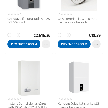
Grīdstāvu čuguna katls ATLAS
Gaisa terminālis, Ø 100 mm,
D 37 (WN) - E
nerūsējošais tērauds
€
2,616.26
€
18.39
−
+
−
+


PIEVIENOT GROZAM
PIEVIENOT GROZAM
Instant Combi sienas gāzes
Kondensācijas katls ar karstā
katls DOMINA C32 N M.(EF)
ūdens plūsmas apkuri