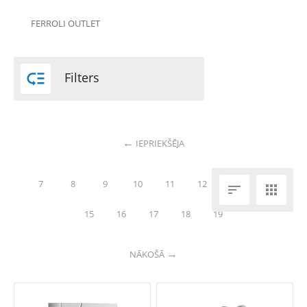
FERROLI OUTLET

Filters
IEPRIEKŠĒJA
7
8
9
10
11
12
13
14


15
16
17
18
19
NĀKOŠĀ