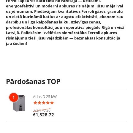
Ferroli apkures katli tieši no ražotāja — uzticami,
energoefektīvi un moderni apkures risinājumi Jūsu mājai vai
uzņēmumam. Piedāvājam kvalitatīvus Ferroli gāzes, granulu
un cietā kurināmā katlus ar augstu efektivitāti, ekonomisku
darbību un ilgu kalpošanas laiku. Izdevīgas cenas,
profesionālas konsultācijas un operatīva piegāde Rīgā un visā
Latvijā. Palīdzēsim izvēlēties piemērotāko Ferroli apkures
risinājumu tieši Jūsu vajadzībām — bezmaksas konsultācija
jau šodien!
Pārdošanas TOP
Atlas D 25 kW
1
€
2,170.26
€
1,528.72