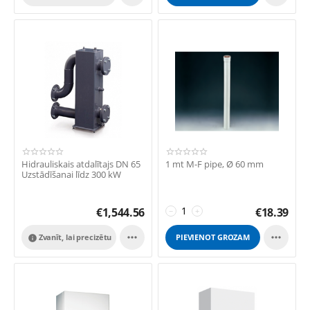
Hidrauliskais atdalītajs DN 65
1 mt M-F pipe, Ø 60 mm
Uzstādīšanai līdz 300 kW
€
1,544.56
€
18.39
−
+


Zvanīt, lai precizētu
PIEVIENOT GROZAM
