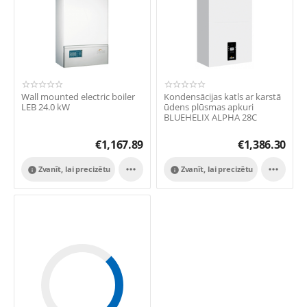
Wall mounted electric boiler
Kondensācijas katls ar karstā
LEB 24.0 kW
ūdens plūsmas apkuri
BLUEHELIX ALPHA 28C
€
1,167.89
€
1,386.30


Zvanīt, lai precizētu
Zvanīt, lai precizētu

