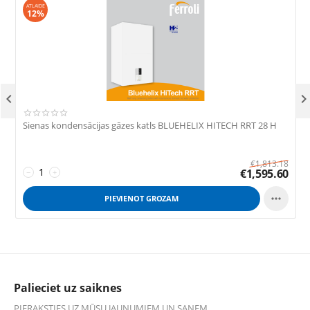
ATLAIDE
12%

Sienas kondensācijas gāzes katls BLUEHELIX HITECH RRT 28 H
S
B
€
1,813.18
€
1,595.60
−
+

PIEVIENOT GROZAM
Palieciet uz saiknes
PIERAKSTIES UZ MŪSU JAUNUMIEM UN SAŅEM