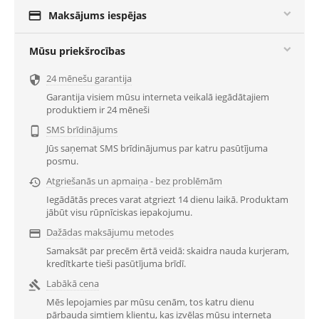

Maksājums iespējas
Mūsu priekšrocības
24 mēnešu garantija

Garantija visiem mūsu interneta veikalā iegādātajiem
produktiem ir 24 mēneši
SMS brīdinājums

Jūs saņemat SMS brīdinājumus par katru pasūtījuma
posmu.
Atgriešanās un apmaiņa - bez problēmām

Iegādātās preces varat atgriezt 14 dienu laikā. Produktam
jābūt visu rūpnīciskas iepakojumu.
Dažādas maksājumu metodes

Samaksāt par precēm ērtā veidā: skaidra nauda kurjeram,
kredītkarte tieši pasūtījuma brīdī.
Labākā cena

Mēs lepojamies par mūsu cenām, tos katru dienu
pārbauda simtiem klientu, kas izvēlas mūsu interneta