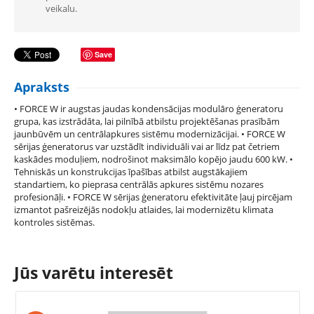
veikalu.
Save
Apraksts
• FORCE W ir augstas jaudas kondensācijas modulāro ģeneratoru
grupa, kas izstrādāta, lai pilnībā atbilstu projektēšanas prasībām
jaunbūvēm un centrālapkures sistēmu modernizācijai. • FORCE W
sērijas ģeneratorus var uzstādīt individuāli vai ar līdz pat četriem
kaskādes moduļiem, nodrošinot maksimālo kopējo jaudu 600 kW. •
Tehniskās un konstrukcijas īpašības atbilst augstākajiem
standartiem, ko pieprasa centrālās apkures sistēmu nozares
profesionāļi. • FORCE W sērijas ģeneratoru efektivitāte ļauj pircējam
izmantot pašreizējās nodokļu atlaides, lai modernizētu klimata
kontroles sistēmas.
Jūs varētu interesēt