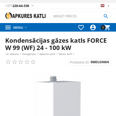
+371
220-64-338






MENU

0
Kondensācijas gāzes katls FORCE
W 99 (WF) 24 - 100 kW
Uz sākumu
/
Kategorijas
/
Apkures katli
/
Gāzes katli
/
Produkta ID:
0MDLDAWA