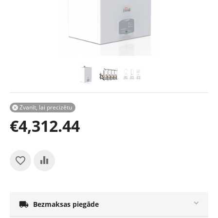
Zvanīt, lai precizētu

€
4,312.44

Bezmaksas piegāde