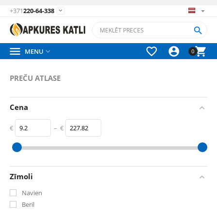
+371
220-64-338






MENU

0
PREČU ATLASE
Cena
€
–
€
‎€
9.2
‎€
227.82
Zīmoli
Navien
Beril