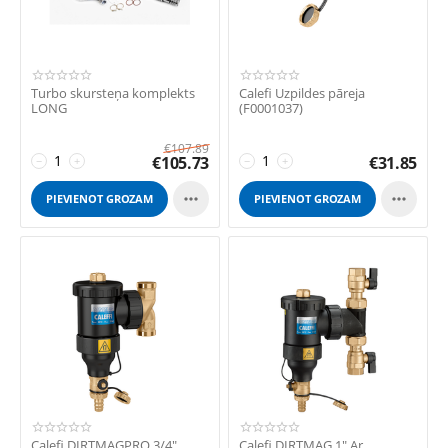
Turbo skursteņa komplekts
Calefi Uzpildes pāreja
LONG
(F0001037)
€
107.89
€
105.73
€
31.85
−
+
−
+


PIEVIENOT GROZAM
PIEVIENOT GROZAM
Calefi DIRTMAGPRO 3/4"
Calefi DIRTMAG 1" Ar