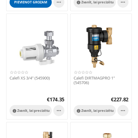


PIEVIENOT GROZAM
Zvanīt, lai precizētu

Calefi XS 3/4" (545900)
Calefi DIRTMAGPRO 1"
(545706)
€
174.35
€
227.82


Zvanīt, lai precizētu
Zvanīt, lai precizētu

