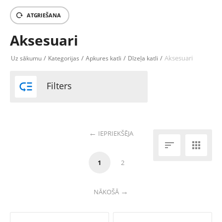
ATGRIEŠANA
Aksesuari
/
/
/
/
Aksesuari
Uz sākumu
Kategorijas
Apkures katli
Dīzeļa katli

Filters
IEPRIEKŠĒJA


1
2
NĀKOŠĀ