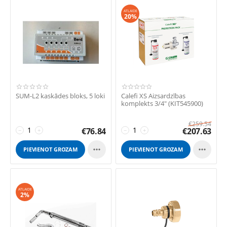
ATLAIDE
20%
SUM-L2 kaskādes bloks, 5 loki
Calefi XS Aizsardzības
komplekts 3/4" (KIT545900)
€
259.54
€
76.84
€
207.63
−
+
−
+


PIEVIENOT GROZAM
PIEVIENOT GROZAM
ATLAIDE
2%