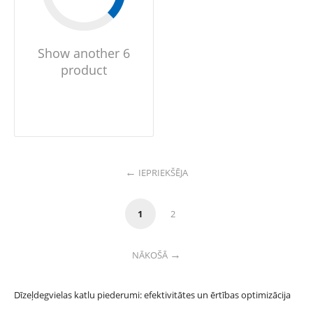
Show another 6
product
IEPRIEKŠĒJA
1
2
NĀKOŠĀ
Dīzeļdegvielas katlu piederumi: efektivitātes un ērtības optimizācija