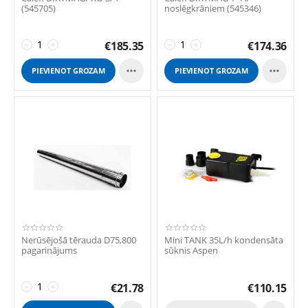
(545705)
noslēgkrāniem (545346)
€
185.35
€
174.36
−
+
−
+


PIEVIENOT GROZAM
PIEVIENOT GROZAM
Nerūsējošā tērauda D75,800
Mini TANK 35L/h kondensāta
pagarinājums
sūknis Aspen
€
21.78
€
110.15
−
+