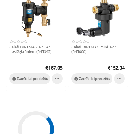
Calefi DIRTMAG 3/4" Ar
Calefi DIRTMAG mini 3/4"
noslēgkrāniem (545345)
(545000)
€
167.05
€
152.34


Zvanīt, lai precizētu
Zvanīt, lai precizētu

