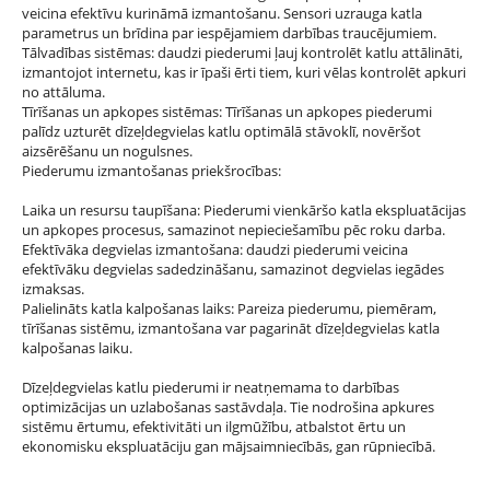
veicina efektīvu kurināmā izmantošanu. Sensori uzrauga katla
parametrus un brīdina par iespējamiem darbības traucējumiem.
Tālvadības sistēmas: daudzi piederumi ļauj kontrolēt katlu attālināti,
izmantojot internetu, kas ir īpaši ērti tiem, kuri vēlas kontrolēt apkuri
no attāluma.
Tīrīšanas un apkopes sistēmas: Tīrīšanas un apkopes piederumi
palīdz uzturēt dīzeļdegvielas katlu optimālā stāvoklī, novēršot
aizsērēšanu un nogulsnes.
Piederumu izmantošanas priekšrocības:
Laika un resursu taupīšana: Piederumi vienkāršo katla ekspluatācijas
un apkopes procesus, samazinot nepieciešamību pēc roku darba.
Efektīvāka degvielas izmantošana: daudzi piederumi veicina
efektīvāku degvielas sadedzināšanu, samazinot degvielas iegādes
izmaksas.
Palielināts katla kalpošanas laiks: Pareiza piederumu, piemēram,
tīrīšanas sistēmu, izmantošana var pagarināt dīzeļdegvielas katla
kalpošanas laiku.
Dīzeļdegvielas katlu piederumi ir neatņemama to darbības
optimizācijas un uzlabošanas sastāvdaļa. Tie nodrošina apkures
sistēmu ērtumu, efektivitāti un ilgmūžību, atbalstot ērtu un
ekonomisku ekspluatāciju gan mājsaimniecībās, gan rūpniecībā.