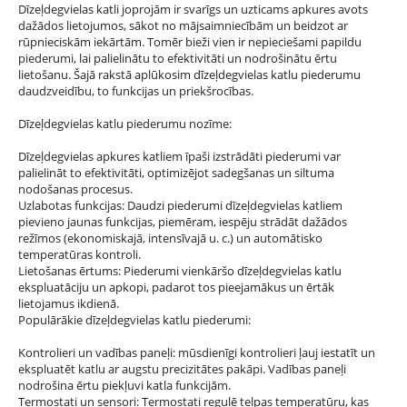
Dīzeļdegvielas katli joprojām ir svarīgs un uzticams apkures avots
dažādos lietojumos, sākot no mājsaimniecībām un beidzot ar
rūpnieciskām iekārtām. Tomēr bieži vien ir nepieciešami papildu
piederumi, lai palielinātu to efektivitāti un nodrošinātu ērtu
lietošanu. Šajā rakstā aplūkosim dīzeļdegvielas katlu piederumu
daudzveidību, to funkcijas un priekšrocības.
Dīzeļdegvielas katlu piederumu nozīme:
Dīzeļdegvielas apkures katliem īpaši izstrādāti piederumi var
palielināt to efektivitāti, optimizējot sadegšanas un siltuma
nodošanas procesus.
Uzlabotas funkcijas: Daudzi piederumi dīzeļdegvielas katliem
pievieno jaunas funkcijas, piemēram, iespēju strādāt dažādos
režīmos (ekonomiskajā, intensīvajā u. c.) un automātisko
temperatūras kontroli.
Lietošanas ērtums: Piederumi vienkāršo dīzeļdegvielas katlu
ekspluatāciju un apkopi, padarot tos pieejamākus un ērtāk
lietojamus ikdienā.
Populārākie dīzeļdegvielas katlu piederumi:
Kontrolieri un vadības paneļi: mūsdienīgi kontrolieri ļauj iestatīt un
ekspluatēt katlu ar augstu precizitātes pakāpi. Vadības paneļi
nodrošina ērtu piekļuvi katla funkcijām.
Termostati un sensori: Termostati regulē telpas temperatūru, kas